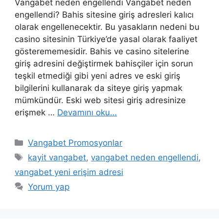
Vangabet neden engellendi Vangabet neden
engellendi? Bahis sitesine giriş adresleri kalıcı
olarak engellenecektir. Bu yasakların nedeni bu
casino sitesinin Türkiye’de yasal olarak faaliyet
gösterememesidir. Bahis ve casino sitelerine
giriş adresini değiştirmek bahisçiler için sorun
teşkil etmediği gibi yeni adres ve eski giriş
bilgilerini kullanarak da siteye giriş yapmak
mümkündür. Eski web sitesi giriş adresinize
erişmek …
Devamını oku…
Kategoriler
Vangabet Promosyonlar
Etiketler
kayit vangabet
,
vangabet neden engellendi
,
vangabet yeni erişim adresi
Yorum yap