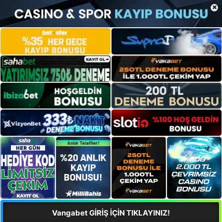
×
Vangabet GİRİŞ İÇİN TIKLAYINIZ!