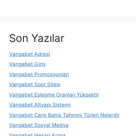
Son Yazılar
Vangabet Adresi
Vangabet Giriş
Vangabet Promosyonları
Vangabet Spor Sitesi
Vangabet Eşleşme Oranları Yüksektir
Vangabet Altyapı Sistemi
Vangabet Canlı Bahis Tahmini Türleri Nelerdir
Vangabet Sosyal Medya
Vangabet Hesap Açma