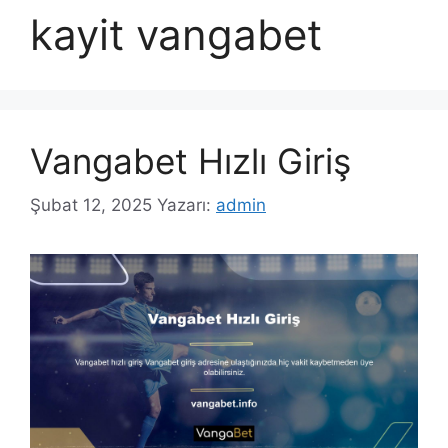
kayit vangabet
Vangabet Hızlı Giriş
Şubat 12, 2025
Yazarı:
admin