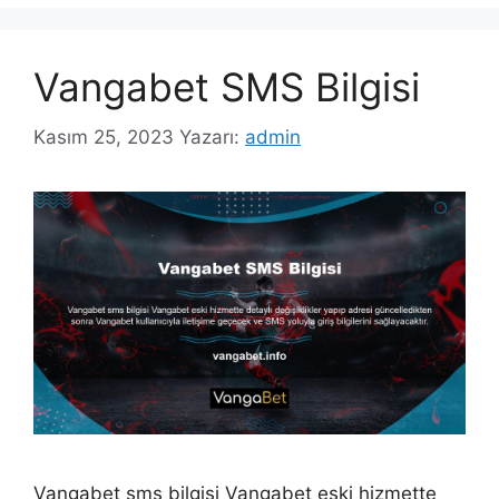
Vangabet SMS Bilgisi
Kasım 25, 2023
Yazarı:
admin
Vangabet sms bilgisi Vangabet eski hizmette