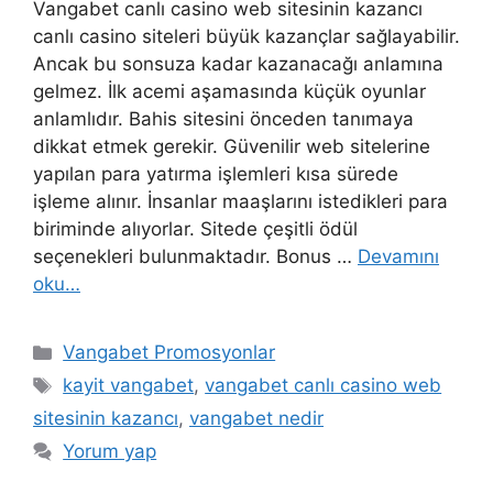
Vangabet canlı casino web sitesinin kazancı
canlı casino siteleri büyük kazançlar sağlayabilir.
Ancak bu sonsuza kadar kazanacağı anlamına
gelmez. İlk acemi aşamasında küçük oyunlar
anlamlıdır. Bahis sitesini önceden tanımaya
dikkat etmek gerekir. Güvenilir web sitelerine
yapılan para yatırma işlemleri kısa sürede
işleme alınır. İnsanlar maaşlarını istedikleri para
biriminde alıyorlar. Sitede çeşitli ödül
seçenekleri bulunmaktadır. Bonus …
Devamını
oku…
Kategoriler
Vangabet Promosyonlar
Etiketler
kayit vangabet
,
vangabet canlı casino web
sitesinin kazancı
,
vangabet nedir
Yorum yap