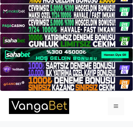
İçeriğe
atla
Menü