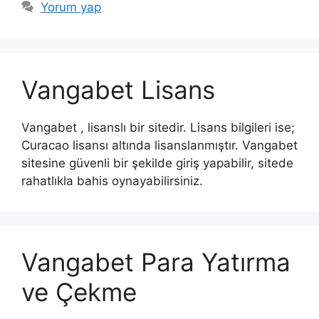
Yorum yap
Vangabet Lisans
Vangabet , lisanslı bir sitedir. Lisans bilgileri ise;
Curacao lisansı altında lisanslanmıştır. Vangabet
sitesine güvenli bir şekilde giriş yapabilir, sitede
rahatlıkla bahis oynayabilirsiniz.
Vangabet Para Yatırma
ve Çekme