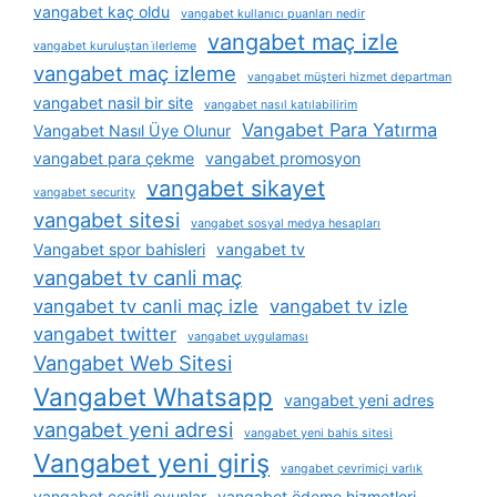
vangabet kaç oldu
vangabet kullanıcı puanları nedir
vangabet maç izle
vangabet kuruluştan i̇lerleme
vangabet maç izleme
vangabet müşteri hizmet departman
vangabet nasil bir site
vangabet nasıl katılabilirim
Vangabet Para Yatırma
Vangabet Nasıl Üye Olunur
vangabet para çekme
vangabet promosyon
vangabet sikayet
vangabet security
vangabet sitesi
vangabet sosyal medya hesapları
Vangabet spor bahisleri
vangabet tv
vangabet tv canli maç
vangabet tv canli maç izle
vangabet tv izle
vangabet twitter
vangabet uygulaması
Vangabet Web Sitesi
Vangabet Whatsapp
vangabet yeni adres
vangabet yeni adresi
vangabet yeni bahis sitesi
Vangabet yeni giriş
vangabet çevrimiçi varlık
vangabet çeşitli oyunlar
vangabet ödeme hizmetleri