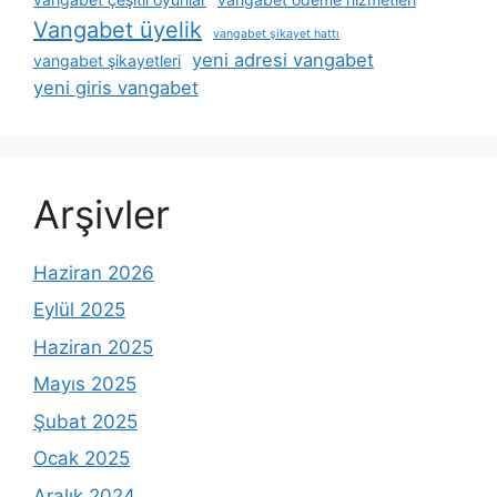
Vangabet üyelik
vangabet şikayet hattı
yeni adresi vangabet
vangabet şikayetleri
yeni giris vangabet
Arşivler
Haziran 2026
Eylül 2025
Haziran 2025
Mayıs 2025
Şubat 2025
Ocak 2025
Aralık 2024