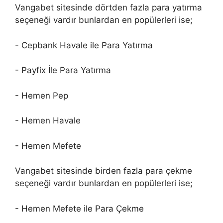
Vangabet sitesinde dörtden fazla para yatırma
seçeneği vardır bunlardan en popülerleri ise;
- Cepbank Havale ile Para Yatırma
- Payfix İle Para Yatırma
- Hemen Pep
- Hemen Havale
- Hemen Mefete
Vangabet sitesinde birden fazla para çekme
seçeneği vardır bunlardan en popülerleri ise;
- Hemen Mefete ile Para Çekme