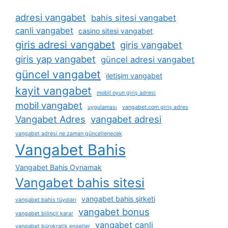
adresi vangabet
bahis sitesi vangabet
canli vangabet
casino sitesi vangabet
giris adresi vangabet
giris vangabet
giris yap vangabet
güncel adresi vangabet
güncel vangabet
i̇letişim vangabet
kayit vangabet
mobil oyun giriş adresi
mobil vangabet
uygulaması
vangabet.com giriş adres
Vangabet Adres
vangabet adresi
vangabet adresi ne zaman güncellenecek
Vangabet Bahis
Vangabet Bahis Oynamak
Vangabet bahis sitesi
vangabet bahis şirketi
vangabet bahis tüyoları
vangabet bonus
vangabet bilinçli karar
vangabet canli
vangabet bürokratik engeller