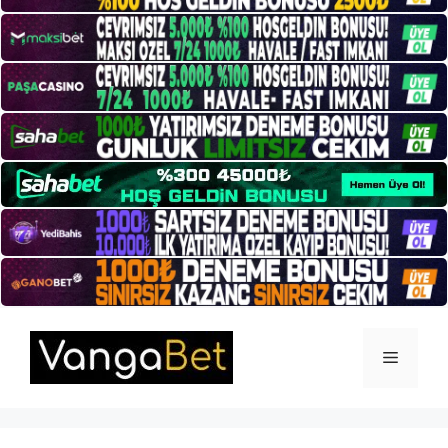
İçeriğe
atla
Menü