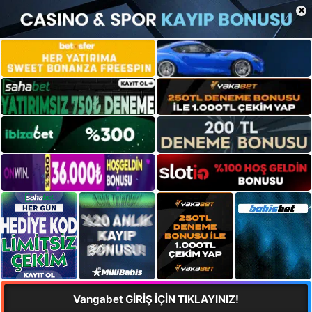
×
Vangabet GİRİŞ İÇİN TIKLAYINIZ!