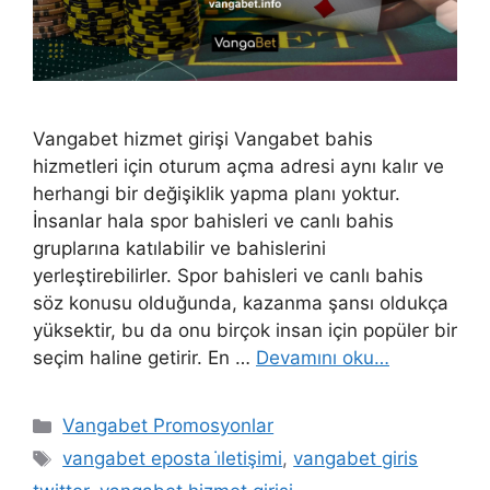
Vangabet hizmet girişi Vangabet bahis
hizmetleri için oturum açma adresi aynı kalır ve
herhangi bir değişiklik yapma planı yoktur.
İnsanlar hala spor bahisleri ve canlı bahis
gruplarına katılabilir ve bahislerini
yerleştirebilirler. Spor bahisleri ve canlı bahis
söz konusu olduğunda, kazanma şansı oldukça
yüksektir, bu da onu birçok insan için popüler bir
seçim haline getirir. En …
Devamını oku…
Kategoriler
Vangabet Promosyonlar
Etiketler
vangabet eposta i̇letişimi
,
vangabet giris