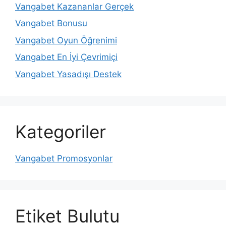
Vangabet Kazananlar Gerçek
Vangabet Bonusu
Vangabet Oyun Öğrenimi
Vangabet En İyi Çevrimiçi
Vangabet Yasadışı Destek
Kategoriler
Vangabet Promosyonlar
Etiket Bulutu