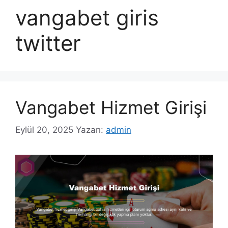
vangabet giris
twitter
Vangabet Hizmet Girişi
Eylül 20, 2025
Yazarı:
admin