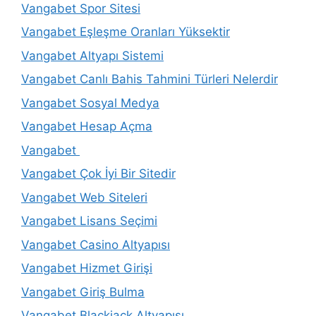
Vangabet Spor Sitesi
Vangabet Eşleşme Oranları Yüksektir
Vangabet Altyapı Sistemi
Vangabet Canlı Bahis Tahmini Türleri Nelerdir
Vangabet Sosyal Medya
Vangabet Hesap Açma
Vangabet
Vangabet Çok İyi Bir Sitedir
Vangabet Web Siteleri
Vangabet Lisans Seçimi
Vangabet Casino Altyapısı
Vangabet Hizmet Girişi
Vangabet Giriş Bulma
Vangabet Blackjack Altyapısı