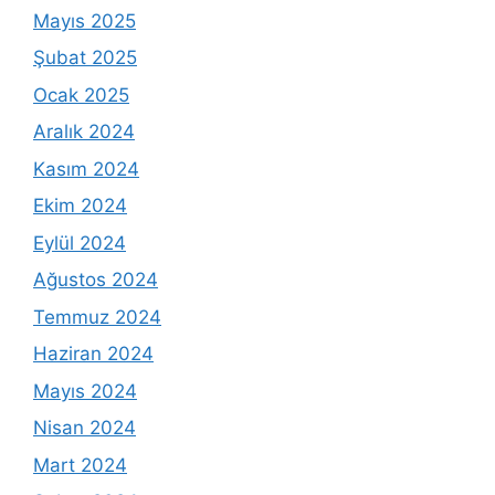
Mayıs 2025
Şubat 2025
Ocak 2025
Aralık 2024
Kasım 2024
Ekim 2024
Eylül 2024
Ağustos 2024
Temmuz 2024
Haziran 2024
Mayıs 2024
Nisan 2024
Mart 2024