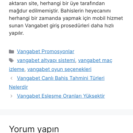
aktaran site, herhangi bir üye tarafından
mağdur edilmemiştir. Bahislerin heyecanını
herhangi bir zamanda yapmak için mobil hizmet
sunan Vangabet giriş prosedürleri daha hızlı
yapılır.
Kategoriler
Vangabet Promosyonlar
Etiketler
vangabet altyapı sistemi
,
vangabet maç
izleme
,
vangabet oyun seçenekleri
Vangabet Canlı Bahis Tahmini Türleri
Nelerdir
Vangabet Eşleşme Oranları Yüksektir
Yorum yapın