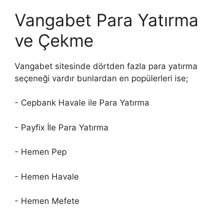
Vangabet Para Yatırma
ve Çekme
Vangabet sitesinde dörtden fazla para yatırma
seçeneği vardır bunlardan en popülerleri ise;
- Cepbank Havale ile Para Yatırma
- Payfix İle Para Yatırma
- Hemen Pep
- Hemen Havale
- Hemen Mefete