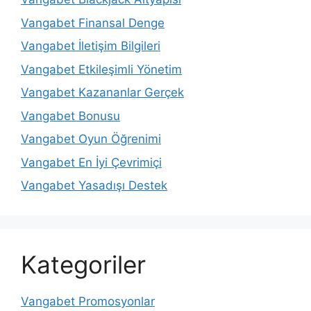
Vangabet Finansal Denge
Vangabet İletişim Bilgileri
Vangabet Etkileşimli Yönetim
Vangabet Kazananlar Gerçek
Vangabet Bonusu
Vangabet Oyun Öğrenimi
Vangabet En İyi Çevrimiçi
Vangabet Yasadışı Destek
Kategoriler
Vangabet Promosyonlar