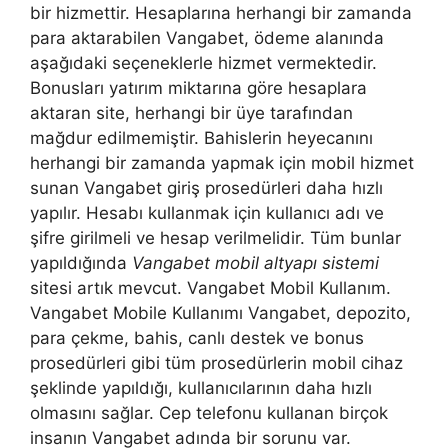
bir hizmettir. Hesaplarına herhangi bir zamanda
para aktarabilen Vangabet, ödeme alanında
aşağıdaki seçeneklerle hizmet vermektedir.
Bonusları yatırım miktarına göre hesaplara
aktaran site, herhangi bir üye tarafından
mağdur edilmemiştir. Bahislerin heyecanını
herhangi bir zamanda yapmak için mobil hizmet
sunan Vangabet giriş prosedürleri daha hızlı
yapılır. Hesabı kullanmak için kullanıcı adı ve
şifre girilmeli ve hesap verilmelidir. Tüm bunlar
yapıldığında
Vangabet mobil altyapı sistemi
sitesi artık mevcut. Vangabet Mobil Kullanım.
Vangabet Mobile Kullanımı Vangabet, depozito,
para çekme, bahis, canlı destek ve bonus
prosedürleri gibi tüm prosedürlerin mobil cihaz
şeklinde yapıldığı, kullanıcılarının daha hızlı
olmasını sağlar. Cep telefonu kullanan birçok
insanın Vangabet adında bir sorunu var.