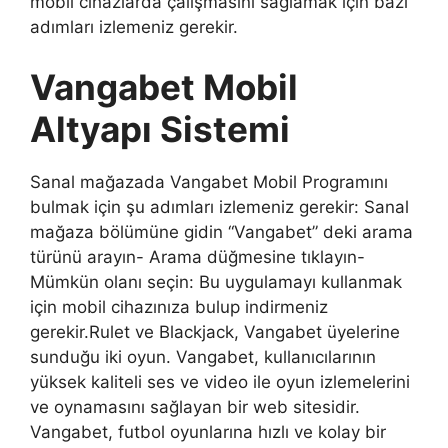
mobil cihazlarda çalışmasını sağlamak için bazı
adımları izlemeniz gerekir.
Vangabet Mobil
Altyapı Sistemi
Sanal mağazada Vangabet Mobil Programını
bulmak için şu adımları izlemeniz gerekir: Sanal
mağaza bölümüne gidin “Vangabet” deki arama
türünü arayın- Arama düğmesine tıklayın-
Mümkün olanı seçin: Bu uygulamayı kullanmak
için mobil cihazınıza bulup indirmeniz
gerekir.Rulet ve Blackjack, Vangabet üyelerine
sunduğu iki oyun. Vangabet, kullanıcılarının
yüksek kaliteli ses ve video ile oyun izlemelerini
ve oynamasını sağlayan bir web sitesidir.
Vangabet, futbol oyunlarına hızlı ve kolay bir