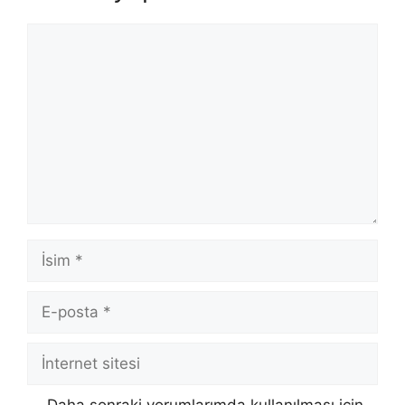
Yorum
İsim
E-
posta
İnternet
sitesi