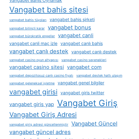
Vangabet Bahis Oynamak
Vangabet bahis sitesi
vangabet bahis şirketi
vangabet bahis tüyoları
vangabet bonus
vangabet bilinçli karar
vangabet canli
vangabet bürokratik engeller
vangabet canli maç izle
vangabet canlı bahis
vangabet canlı destek
vangabet canlı destek
vangabet casino oyun altyapısı
vangabet casino seçenekleri
vangabet casino sitesi
vangabet com
vangabet depozitosuz canlı casino fiyatı
vangabet destek hattı ulaşım
vangabet genel bilgiler
vangabet geleneksel i̇şletme
vangabet girisi
vangabet giris twitter
Vangabet Giriş
vangabet giris yap
Vangabet Giriş Adresi
Vangabet Güncel
vangabet giriş adresi güncellenmiştir
vangabet güncel adres