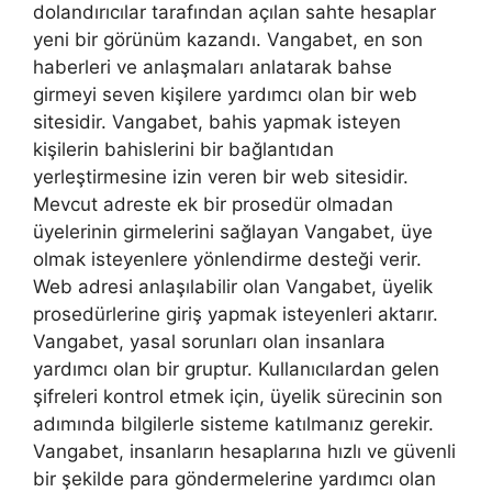
dolandırıcılar tarafından açılan sahte hesaplar
yeni bir görünüm kazandı. Vangabet, en son
haberleri ve anlaşmaları anlatarak bahse
girmeyi seven kişilere yardımcı olan bir web
sitesidir. Vangabet, bahis yapmak isteyen
kişilerin bahislerini bir bağlantıdan
yerleştirmesine izin veren bir web sitesidir.
Mevcut adreste ek bir prosedür olmadan
üyelerinin girmelerini sağlayan Vangabet, üye
olmak isteyenlere yönlendirme desteği verir.
Web adresi anlaşılabilir olan Vangabet, üyelik
prosedürlerine giriş yapmak isteyenleri aktarır.
Vangabet, yasal sorunları olan insanlara
yardımcı olan bir gruptur. Kullanıcılardan gelen
şifreleri kontrol etmek için, üyelik sürecinin son
adımında bilgilerle sisteme katılmanız gerekir.
Vangabet, insanların hesaplarına hızlı ve güvenli
bir şekilde para göndermelerine yardımcı olan