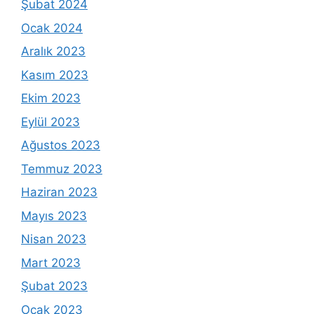
Şubat 2024
Ocak 2024
Aralık 2023
Kasım 2023
Ekim 2023
Eylül 2023
Ağustos 2023
Temmuz 2023
Haziran 2023
Mayıs 2023
Nisan 2023
Mart 2023
Şubat 2023
Ocak 2023