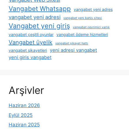
Vangabet Whatsapp
vangabet yeni adres
vangabet yeni adresi
vangabet yeni bahis sitesi
Vangabet yeni giriş
vangabet çevrimiçi varlık
vangabet çeşitli oyunlar
vangabet ödeme hizmetleri
Vangabet üyelik
vangabet şikayet hattı
yeni adresi vangabet
vangabet şikayetleri
yeni giris vangabet
Arşivler
Haziran 2026
Eylül 2025
Haziran 2025