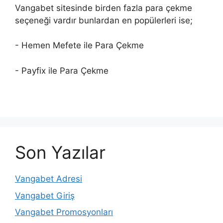
Vangabet sitesinde birden fazla para çekme
seçeneği vardır bunlardan en popülerleri ise;
- Hemen Mefete ile Para Çekme
- Payfix ile Para Çekme
Son Yazılar
Vangabet Adresi
Vangabet Giriş
Vangabet Promosyonları