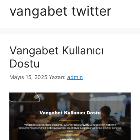
vangabet twitter
Vangabet Kullanıcı
Dostu
Mayıs 15, 2025
Yazarı:
admin