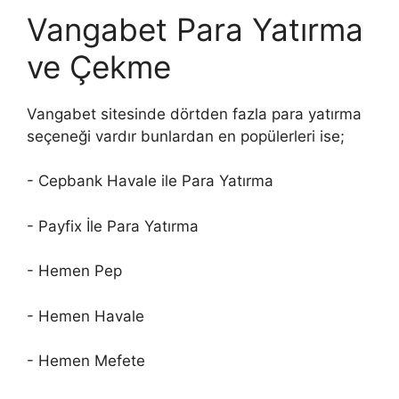
Vangabet Para Yatırma
ve Çekme
Vangabet sitesinde dörtden fazla para yatırma
seçeneği vardır bunlardan en popülerleri ise;
- Cepbank Havale ile Para Yatırma
- Payfix İle Para Yatırma
- Hemen Pep
- Hemen Havale
- Hemen Mefete