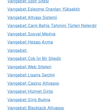
Vangabet Spor Sitesi
Vangabet Eşleşme Oranları Yüksektir
Vangabet Altyapı Sistemi
Vangabet Canlı Bahis Tahmini Türleri Nelerdir
Vangabet Sosyal Medya
Vangabet Hesap Açma
Vangabet
Vangabet Çok İyi Bir Sitedir
Vangabet Web Siteleri
Vangabet Lisans Seçimi
Vangabet Casino Altyapısı
Vangabet Hizmet Girişi
Vangabet Giriş Bulma
Vangabet Blackjack Altyapısı