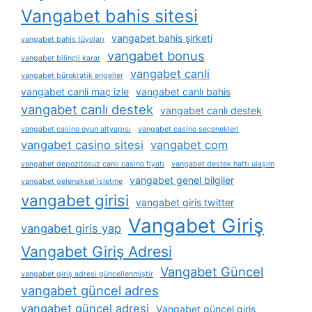
Vangabet bahis sitesi
vangabet bahis şirketi
vangabet bahis tüyoları
vangabet bonus
vangabet bilinçli karar
vangabet canli
vangabet bürokratik engeller
vangabet canli maç izle
vangabet canlı bahis
vangabet canlı destek
vangabet canlı destek
vangabet casino oyun altyapısı
vangabet casino seçenekleri
vangabet casino sitesi
vangabet com
vangabet depozitosuz canlı casino fiyatı
vangabet destek hattı ulaşım
vangabet genel bilgiler
vangabet geleneksel i̇şletme
vangabet girisi
vangabet giris twitter
Vangabet Giriş
vangabet giris yap
Vangabet Giriş Adresi
Vangabet Güncel
vangabet giriş adresi güncellenmiştir
vangabet güncel adres
vangabet güncel adresi
Vangabet güncel giriş