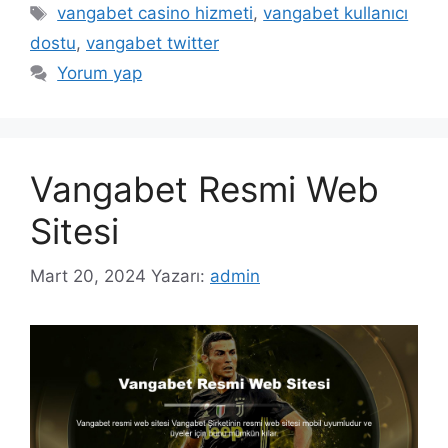
Etiketler
vangabet casino hizmeti
,
vangabet kullanıcı
dostu
,
vangabet twitter
Yorum yap
Vangabet Resmi Web
Sitesi
Mart 20, 2024
Yazarı:
admin