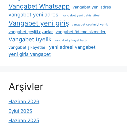
Vangabet Whatsapp
vangabet yeni adres
vangabet yeni adresi
vangabet yeni bahis sitesi
Vangabet yeni giriş
vangabet çevrimiçi varlık
vangabet çeşitli oyunlar
vangabet ödeme hizmetleri
Vangabet üyelik
vangabet şikayet hattı
yeni adresi vangabet
vangabet şikayetleri
yeni giris vangabet
Arşivler
Haziran 2026
Eylül 2025
Haziran 2025