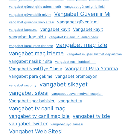
vangabet güncel giriş adresi nedir
vangabet güncel giriş linki
Vangabet Güvenilir Mi
vangabet güvenebilir miyim
vangabet güvenlir mi
vangabet güvenilir web sitesi
vangabet kayit
Vangabet kayıt
vangabet kapatma
vangabet kaç oldu
vangabet kullanıcı puanları nedir
vangabet maç izle
vangabet kuruluştan i̇lerleme
vangabet maç izleme
vangabet müşteri hizmet departman
vangabet nasil bir site
vangabet nasıl katılabilirim
Vangabet Para Yatırma
Vangabet Nasıl Üye Olunur
vangabet para çekme
vangabet promosyon
vangabet sikayet
vangabet security
vangabet sitesi
vangabet sosyal medya hesapları
Vangabet spor bahisleri
vangabet tv
vangabet tv canli maç
vangabet tv canli maç izle
vangabet tv izle
vangabet twitter
vangabet uygulaması
Vangabet Web Sitesi