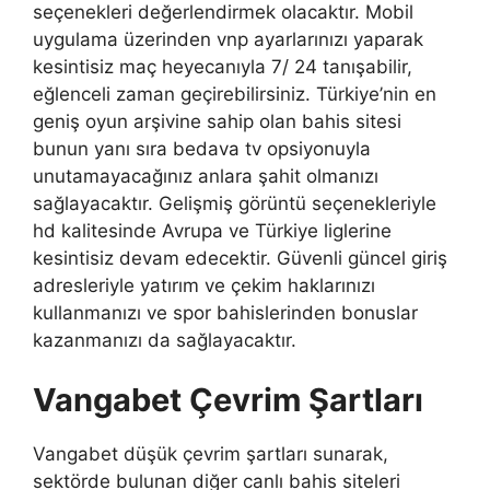
seçenekleri değerlendirmek olacaktır. Mobil
uygulama üzerinden vnp ayarlarınızı yaparak
kesintisiz maç heyecanıyla 7/ 24 tanışabilir,
eğlenceli zaman geçirebilirsiniz. Türkiye’nin en
geniş oyun arşivine sahip olan bahis sitesi
bunun yanı sıra bedava tv opsiyonuyla
unutamayacağınız anlara şahit olmanızı
sağlayacaktır. Gelişmiş görüntü seçenekleriyle
hd kalitesinde Avrupa ve Türkiye liglerine
kesintisiz devam edecektir. Güvenli güncel giriş
adresleriyle yatırım ve çekim haklarınızı
kullanmanızı ve spor bahislerinden bonuslar
kazanmanızı da sağlayacaktır.
Vangabet Çevrim Şartları
Vangabet düşük çevrim şartları sunarak,
sektörde bulunan diğer canlı bahis siteleri