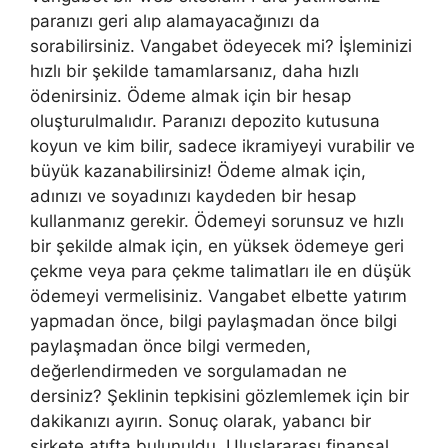
paranızı geri alıp alamayacağınızı da
sorabilirsiniz. Vangabet ödeyecek mi? İşleminizi
hızlı bir şekilde tamamlarsanız, daha hızlı
ödenirsiniz. Ödeme almak için bir hesap
oluşturulmalıdır. Paranızı depozito kutusuna
koyun ve kim bilir, sadece ikramiyeyi vurabilir ve
büyük kazanabilirsiniz! Ödeme almak için,
adınızı ve soyadınızı kaydeden bir hesap
kullanmanız gerekir. Ödemeyi sorunsuz ve hızlı
bir şekilde almak için, en yüksek ödemeye geri
çekme veya para çekme talimatları ile en düşük
ödemeyi vermelisiniz. Vangabet elbette yatırım
yapmadan önce, bilgi paylaşmadan önce bilgi
paylaşmadan önce bilgi vermeden,
değerlendirmeden ve sorgulamadan ne
dersiniz? Şeklinin tepkisini gözlemlemek için bir
dakikanızı ayırın. Sonuç olarak, yabancı bir
şirkete atıfta bulunuldu. Uluslararası finansal