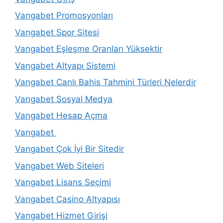
Vangabet Promosyonları
Vangabet Spor Sitesi
Vangabet Eşleşme Oranları Yüksektir
Vangabet Altyapı Sistemi
Vangabet Canlı Bahis Tahmini Türleri Nelerdir
Vangabet Sosyal Medya
Vangabet Hesap Açma
Vangabet
Vangabet Çok İyi Bir Sitedir
Vangabet Web Siteleri
Vangabet Lisans Seçimi
Vangabet Casino Altyapısı
Vangabet Hizmet Girişi