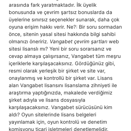
arasında fark yaratmaktadır. İlk üyelik
bonusunda ve çevrim şartsız bonuslarda da
üyelerine sınırsız seçenekler sunarak, daha çok
oyuna erişim hakkı verir. Ne?: Bir soru sormadan
önce, sitenin yasal sitesi hakkında bilgi sahibi
olmanızı öneririz.
Vangabet çevrim şartları
web
sitesi lisanslı mı? Yeni bir soru sorarsanız ve
cevap almaya çalışırsanız, Vangabet tüm meşru
içeriklerle karşılaşacaksınız. Gördüğünüz gibi,
resmi olarak yerleşik bir şirket ve site var,
onaylanmış ve kontrollü bir şirket var. Lisans
alan Vangabet lisansını lisanslama zihniyeti ile
araştırma yaptığınızda, makalede verdiğimiz
şirket adıyla ve lisans dosyasıyla
karşılaşacaksınız. Vangabet sürücüsünü kim
aldı? Oyun sitelerinde lisans belgeleri
yayınlamak için, oyun kontrolü ve denetim
komisyonu ticari işletmeleri denetlemelidir.