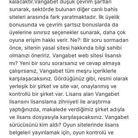
kalacaktır.Vangabet düşük çevrim şartları
sunarak, sektörde bulunan diğer canlı bahis
siteleri arasında fark yaratmaktadır. İlk üyelik
bonusunda ve çevrim şartsız bonuslarda da
üyelerine sınırsız seçenekler sunarak, daha çok
oyuna erişim hakkı verir. Ne?: Bir soru sormadan
önce, sitenin yasal sitesi hakkında bilgi sahibi
olmanızı öneririz. Vangabet web sitesi lisanslı
mı? Yeni bir soru sorarsanız ve cevap almaya
çalışırsanız, Vangabet tüm meşru içeriklerle
karşılaşacaksınız. Gördüğünüz gibi, resmi olarak
yerleşik bir şirket ve site var, onaylanmış ve
kontrollü bir şirket var. Lisans alan Vangabet
lisansını lisanslama zihniyeti ile araştırma
yaptığınızda, makalede verdiğimiz şirket adıyla
ve lisans dosyasıyla karşılaşacaksınız. Vangabet
sürücüsünü kim aldı? Oyun sitelerinde lisans
belgeleri yayınlamak için, oyun kontrolü ve