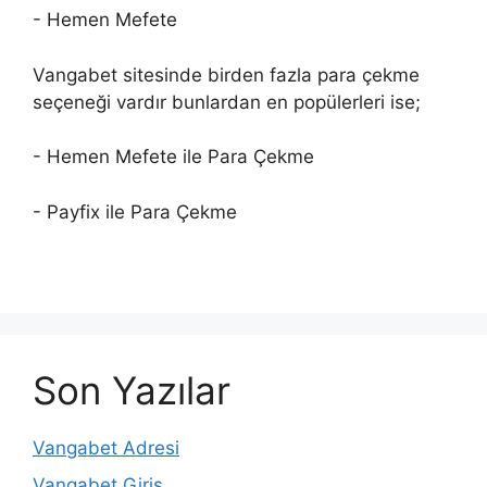
- Hemen Mefete
Vangabet sitesinde birden fazla para çekme
seçeneği vardır bunlardan en popülerleri ise;
- Hemen Mefete ile Para Çekme
- Payfix ile Para Çekme
Son Yazılar
Vangabet Adresi
Vangabet Giriş