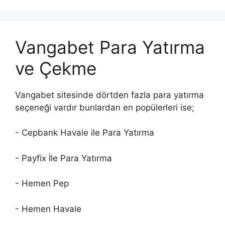
Vangabet Para Yatırma
ve Çekme
Vangabet sitesinde dörtden fazla para yatırma
seçeneği vardır bunlardan en popülerleri ise;
- Cepbank Havale ile Para Yatırma
- Payfix İle Para Yatırma
- Hemen Pep
- Hemen Havale