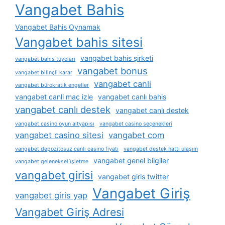
Vangabet Bahis
Vangabet Bahis Oynamak
Vangabet bahis sitesi
vangabet bahis şirketi
vangabet bahis tüyoları
vangabet bonus
vangabet bilinçli karar
vangabet canli
vangabet bürokratik engeller
vangabet canli maç izle
vangabet canlı bahis
vangabet canlı destek
vangabet canlı destek
vangabet casino oyun altyapısı
vangabet casino seçenekleri
vangabet casino sitesi
vangabet com
vangabet depozitosuz canlı casino fiyatı
vangabet destek hattı ulaşım
vangabet genel bilgiler
vangabet geleneksel i̇şletme
vangabet girisi
vangabet giris twitter
Vangabet Giriş
vangabet giris yap
Vangabet Giriş Adresi