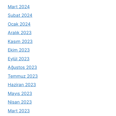
Mart 2024
Şubat 2024
Ocak 2024
Aralık 2023
Kasım 2023
Ekim 2023
Eylül 2023
Ağustos 2023
Temmuz 2023
Haziran 2023
Mayıs 2023
Nisan 2023
Mart 2023