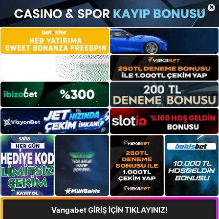
×
Vangabet GİRİŞ İÇİN TIKLAYINIZ!