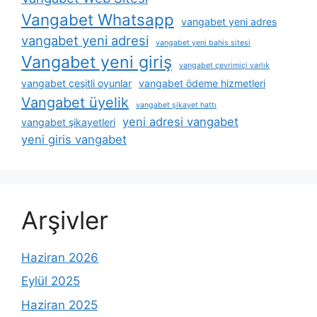
Vangabet Whatsapp
vangabet yeni adres
vangabet yeni adresi
vangabet yeni bahis sitesi
Vangabet yeni giriş
vangabet çevrimiçi varlık
vangabet çeşitli oyunlar
vangabet ödeme hizmetleri
Vangabet üyelik
vangabet şikayet hattı
yeni adresi vangabet
vangabet şikayetleri
yeni giris vangabet
Arşivler
Haziran 2026
Eylül 2025
Haziran 2025