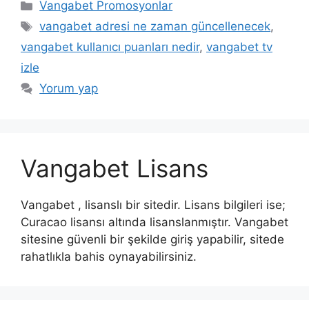
Kategoriler
Vangabet Promosyonlar
Etiketler
vangabet adresi ne zaman güncellenecek
,
vangabet kullanıcı puanları nedir
,
vangabet tv
izle
Yorum yap
Vangabet Lisans
Vangabet , lisanslı bir sitedir. Lisans bilgileri ise;
Curacao lisansı altında lisanslanmıştır. Vangabet
sitesine güvenli bir şekilde giriş yapabilir, sitede
rahatlıkla bahis oynayabilirsiniz.