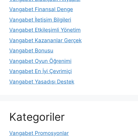
Vangabet Finansal Denge
Vangabet İletişim Bilgileri
Vangabet Etkileşimli Yönetim
Vangabet Kazananlar Gerçek
Vangabet Bonusu
Vangabet Oyun Öğrenimi
Vangabet En İyi Çevrimiçi
Vangabet Yasadışı Destek
Kategoriler
Vangabet Promosyonlar