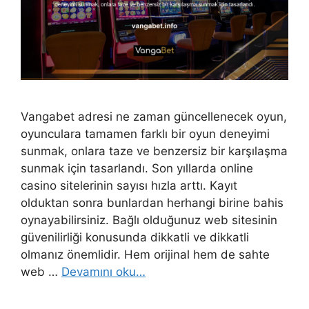
Vangabet adresi ne zaman güncellenecek oyun,
oyunculara tamamen farklı bir oyun deneyimi
sunmak, onlara taze ve benzersiz bir karşılaşma
sunmak için tasarlandı. Son yıllarda online
casino sitelerinin sayısı hızla arttı. Kayıt
olduktan sonra bunlardan herhangi birine bahis
oynayabilirsiniz. Bağlı olduğunuz web sitesinin
güvenilirliği konusunda dikkatli ve dikkatli
olmanız önemlidir. Hem orijinal hem de sahte
web …
Devamını oku…