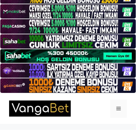
İçeriğe
atla
Menü