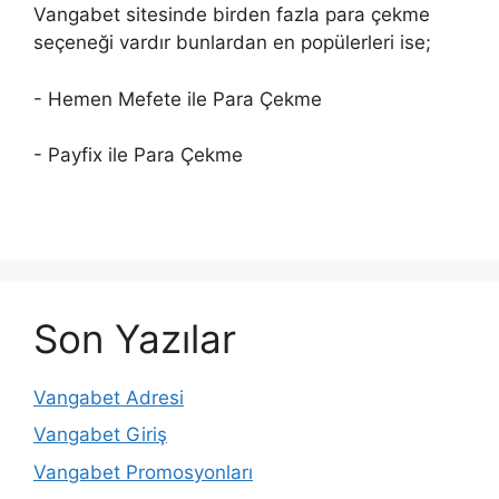
Vangabet sitesinde birden fazla para çekme
seçeneği vardır bunlardan en popülerleri ise;
- Hemen Mefete ile Para Çekme
- Payfix ile Para Çekme
Son Yazılar
Vangabet Adresi
Vangabet Giriş
Vangabet Promosyonları