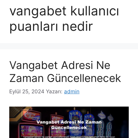
vangabet kullanıcı
puanları nedir
Vangabet Adresi Ne
Zaman Güncellenecek
Eylül 25, 2024
Yazarı:
admin