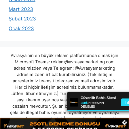
Mart 2023
Şubat 2023
Ocak 2023
Avrasya'nın en büyük reklam platformunda olmak için
Microsoft Teams:
reklam@avrasyamarketing.com
adresimizden veya Telegram: @Avrasyamarketing
adresimizden irtibat kurabilirsiniz. (Tek iletişim
adreslerimiz teams / telegram ve mail adresimizdir.
Harici hiçbir iletişim adresimiz bulunmamaktadır.
Lütfen itibar etmeyiniz.) Türkiye yasalarına göre 7258
sayılı kanun uyarınca yasa dışı bahis oynamanın
cezaları mevcuttur. Şu an bulunduğunuz site hiç bir
şekilde illegal bahis oyunları oynatmıyor ve oynamaya
aracı olmuyordur.
vipslot
|
vegaspalazzo
|
elipsbet
|
×
betebak
|
tahminbet
|
tiosbet
|
casino360
|
betofbet