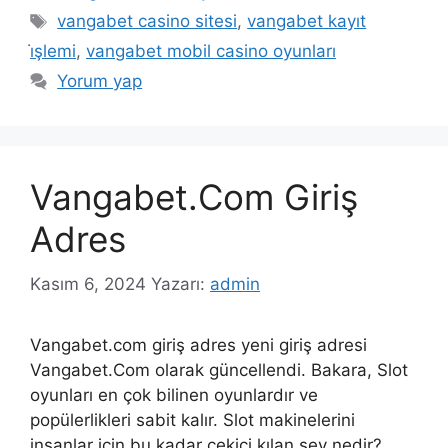
Etiketler
vangabet casino sitesi
,
vangabet kayıt
i̇şlemi
,
vangabet mobil casino oyunları
Yorum yap
Vangabet.Com Giriş
Adres
Kasım 6, 2024
Yazarı:
admin
Vangabet.com giriş adres yeni giriş adresi
Vangabet.Com olarak güncellendi. Bakara, Slot
oyunları en çok bilinen oyunlardır ve
popülerlikleri sabit kalır. Slot makinelerini
insanlar için bu kadar çekici kılan şey nedir?