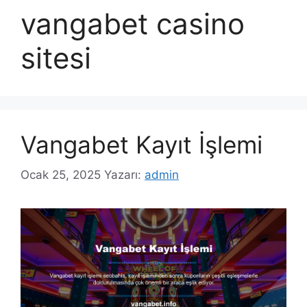
vangabet casino
sitesi
Vangabet Kayıt İşlemi
Ocak 25, 2025
Yazarı:
admin