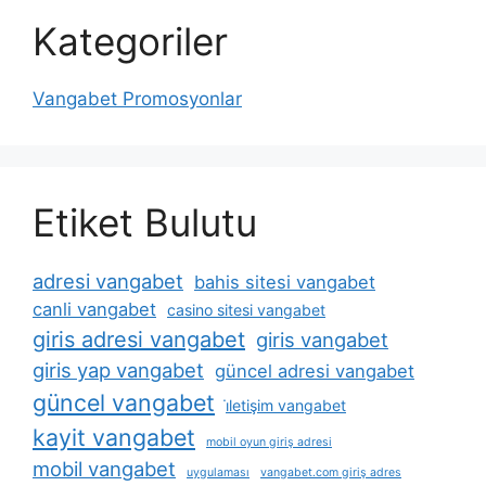
Kategoriler
Vangabet Promosyonlar
Etiket Bulutu
adresi vangabet
bahis sitesi vangabet
canli vangabet
casino sitesi vangabet
giris adresi vangabet
giris vangabet
giris yap vangabet
güncel adresi vangabet
güncel vangabet
i̇letişim vangabet
kayit vangabet
mobil oyun giriş adresi
mobil vangabet
uygulaması
vangabet.com giriş adres