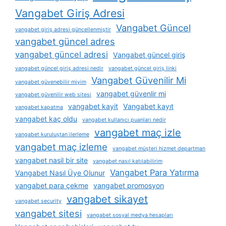
Vangabet Giriş Adresi
Vangabet Güncel
vangabet giriş adresi güncellenmiştir
vangabet güncel adres
vangabet güncel adresi
Vangabet güncel giriş
vangabet güncel giriş adresi nedir
vangabet güncel giriş linki
Vangabet Güvenilir Mi
vangabet güvenebilir miyim
vangabet güvenlir mi
vangabet güvenilir web sitesi
vangabet kayit
Vangabet kayıt
vangabet kapatma
vangabet kaç oldu
vangabet kullanıcı puanları nedir
vangabet maç izle
vangabet kuruluştan i̇lerleme
vangabet maç izleme
vangabet müşteri hizmet departman
vangabet nasil bir site
vangabet nasıl katılabilirim
Vangabet Para Yatırma
Vangabet Nasıl Üye Olunur
vangabet para çekme
vangabet promosyon
vangabet sikayet
vangabet security
vangabet sitesi
vangabet sosyal medya hesapları