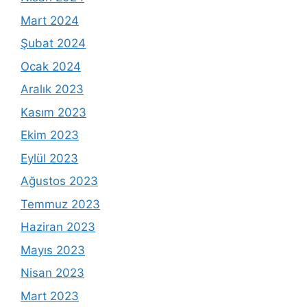
Mart 2024
Şubat 2024
Ocak 2024
Aralık 2023
Kasım 2023
Ekim 2023
Eylül 2023
Ağustos 2023
Temmuz 2023
Haziran 2023
Mayıs 2023
Nisan 2023
Mart 2023