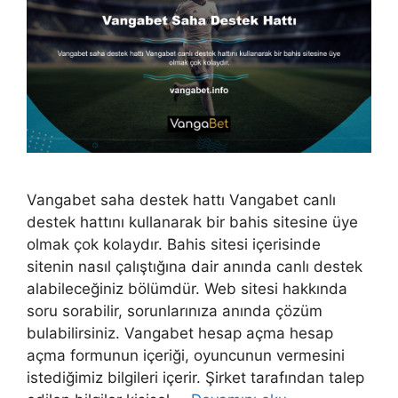
Vangabet saha destek hattı Vangabet canlı
destek hattını kullanarak bir bahis sitesine üye
olmak çok kolaydır. Bahis sitesi içerisinde
sitenin nasıl çalıştığına dair anında canlı destek
alabileceğiniz bölümdür. Web sitesi hakkında
soru sorabilir, sorunlarınıza anında çözüm
bulabilirsiniz. Vangabet hesap açma hesap
açma formunun içeriği, oyuncunun vermesini
istediğimiz bilgileri içerir. Şirket tarafından talep