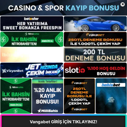
×
Vangabet GİRİŞ İÇİN TIKLAYINIZ!