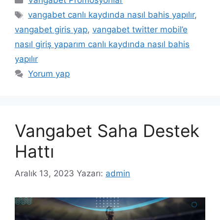
Vangabet Promosyonlar
Etiketler
vangabet canlı kaydında nasıl bahis yapılır
,
vangabet giris yap
,
vangabet twitter mobil’e
nasıl giriş yaparım canlı kaydında nasıl bahis
yapılır
Yorum yap
Vangabet Saha Destek
Hattı
Aralık 13, 2023
Yazarı:
admin