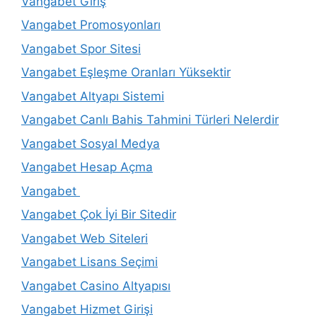
Vangabet Giriş
Vangabet Promosyonları
Vangabet Spor Sitesi
Vangabet Eşleşme Oranları Yüksektir
Vangabet Altyapı Sistemi
Vangabet Canlı Bahis Tahmini Türleri Nelerdir
Vangabet Sosyal Medya
Vangabet Hesap Açma
Vangabet
Vangabet Çok İyi Bir Sitedir
Vangabet Web Siteleri
Vangabet Lisans Seçimi
Vangabet Casino Altyapısı
Vangabet Hizmet Girişi