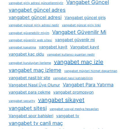
Vangabet Güncel
vangabet giriş adresi güncellenmiştir
vangabet güncel adres
vangabet güncel adresi
Vangabet güncel giriş
vangabet güncel giriş adresi nedir
vangabet güncel giriş linki
Vangabet Güvenilir Mi
vangabet güvenebilir miyim
vangabet güvenlir mi
vangabet güvenilir web sitesi
vangabet kayit
Vangabet kayıt
vangabet kapatma
vangabet kaç oldu
vangabet kullanıcı puanları nedir
vangabet maç izle
vangabet kuruluştan i̇lerleme
vangabet maç izleme
vangabet müşteri hizmet departman
vangabet nasil bir site
vangabet nasıl katılabilirim
Vangabet Para Yatırma
Vangabet Nasıl Üye Olunur
vangabet para çekme
vangabet promosyon
vangabet sikayet
vangabet security
vangabet sitesi
vangabet sosyal medya hesapları
Vangabet spor bahisleri
vangabet tv
vangabet tv canli maç