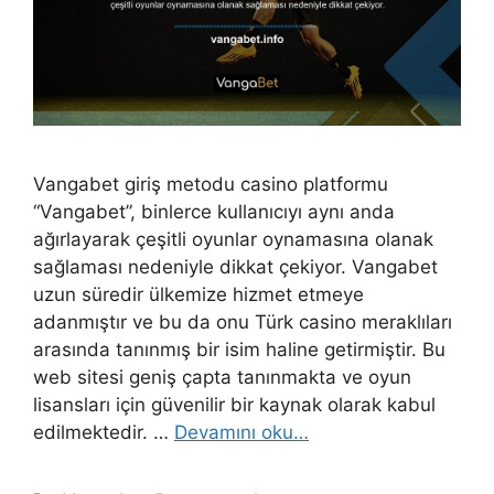
Vangabet giriş metodu casino platformu
“Vangabet”, binlerce kullanıcıyı aynı anda
ağırlayarak çeşitli oyunlar oynamasına olanak
sağlaması nedeniyle dikkat çekiyor. Vangabet
uzun süredir ülkemize hizmet etmeye
adanmıştır ve bu da onu Türk casino meraklıları
arasında tanınmış bir isim haline getirmiştir. Bu
web sitesi geniş çapta tanınmakta ve oyun
lisansları için güvenilir bir kaynak olarak kabul
edilmektedir. …
Devamını oku…