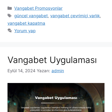
Kategoriler
Vangabet Promosyonlar
Etiketler
güncel vangabet
,
vangabet çevrimiçi varlık
,
vangabet kapatma
Yorum yap
Vangabet Uygulaması
Eylül 14, 2024
Yazarı:
admin