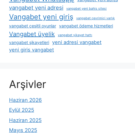
vangabet yeni adresi
vangabet yeni bahis sitesi
Vangabet yeni giriş
vangabet çevrimiçi varlık
vangabet çeşitli oyunlar
vangabet ödeme hizmetleri
Vangabet üyelik
vangabet şikayet hattı
yeni adresi vangabet
vangabet şikayetleri
yeni giris vangabet
Arşivler
Haziran 2026
Eylül 2025
Haziran 2025
Mayıs 2025