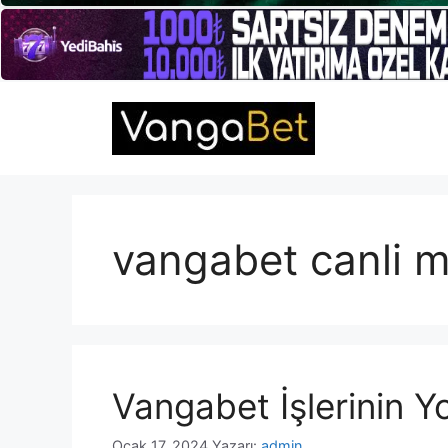
İçeriğe
atla
vangabet canli m
Vangabet İşlerinin Y
Ocak 17, 2024
Yazarı:
admin