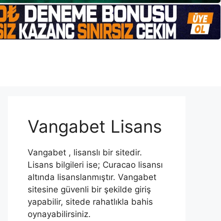
Vangabet Lisans
Vangabet , lisanslı bir sitedir.
Lisans bilgileri ise; Curacao lisansı
altında lisanslanmıştır. Vangabet
sitesine güvenli bir şekilde giriş
yapabilir, sitede rahatlıkla bahis
oynayabilirsiniz.