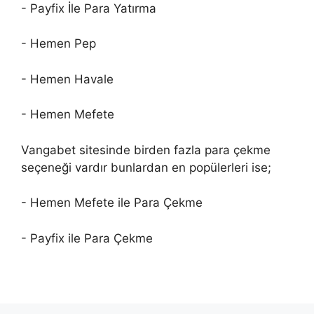
- Payfix İle Para Yatırma
- Hemen Pep
- Hemen Havale
- Hemen Mefete
Vangabet sitesinde birden fazla para çekme
seçeneği vardır bunlardan en popülerleri ise;
- Hemen Mefete ile Para Çekme
- Payfix ile Para Çekme