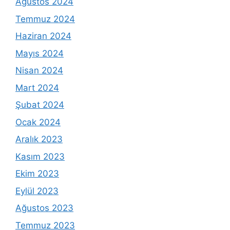
Ağustos 2024
Temmuz 2024
Haziran 2024
Mayıs 2024
Nisan 2024
Mart 2024
Şubat 2024
Ocak 2024
Aralık 2023
Kasım 2023
Ekim 2023
Eylül 2023
Ağustos 2023
Temmuz 2023