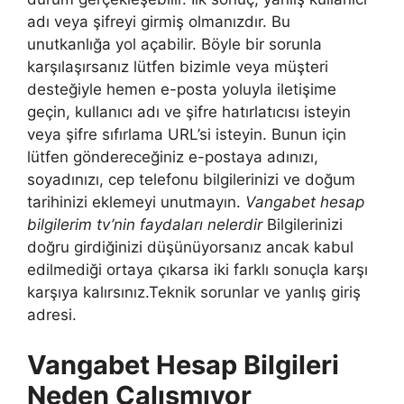
adı veya şifreyi girmiş olmanızdır. Bu
unutkanlığa yol açabilir. Böyle bir sorunla
karşılaşırsanız lütfen bizimle veya müşteri
desteğiyle hemen e-posta yoluyla iletişime
geçin, kullanıcı adı ve şifre hatırlatıcısı isteyin
veya şifre sıfırlama URL’si isteyin. Bunun için
lütfen göndereceğiniz e-postaya adınızı,
soyadınızı, cep telefonu bilgilerinizi ve doğum
tarihinizi eklemeyi unutmayın.
Vangabet hesap
bilgilerim tv’nin faydaları nelerdir
Bilgilerinizi
doğru girdiğinizi düşünüyorsanız ancak kabul
edilmediği ortaya çıkarsa iki farklı sonuçla karşı
karşıya kalırsınız.Teknik sorunlar ve yanlış giriş
adresi.
Vangabet Hesap Bilgileri
Neden Çalışmıyor