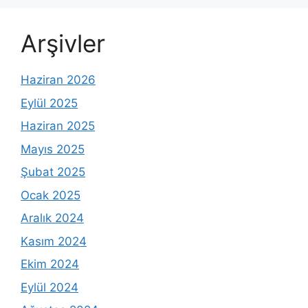
Arşivler
Haziran 2026
Eylül 2025
Haziran 2025
Mayıs 2025
Şubat 2025
Ocak 2025
Aralık 2024
Kasım 2024
Ekim 2024
Eylül 2024