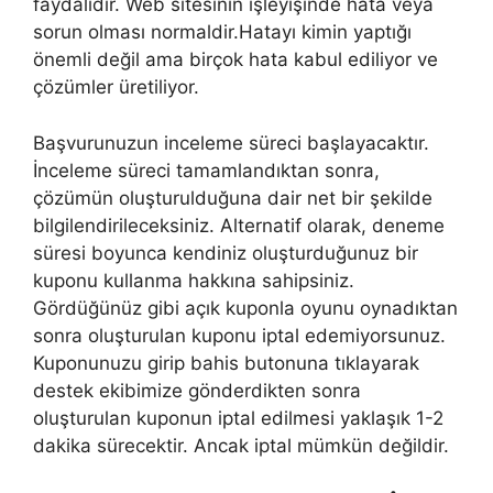
faydalıdır. Web sitesinin işleyişinde hata veya
sorun olması normaldir.Hatayı kimin yaptığı
önemli değil ama birçok hata kabul ediliyor ve
çözümler üretiliyor.
Başvurunuzun inceleme süreci başlayacaktır.
İnceleme süreci tamamlandıktan sonra,
çözümün oluşturulduğuna dair net bir şekilde
bilgilendirileceksiniz. Alternatif olarak, deneme
süresi boyunca kendiniz oluşturduğunuz bir
kuponu kullanma hakkına sahipsiniz.
Gördüğünüz gibi açık kuponla oyunu oynadıktan
sonra oluşturulan kuponu iptal edemiyorsunuz.
Kuponunuzu girip bahis butonuna tıklayarak
destek ekibimize gönderdikten sonra
oluşturulan kuponun iptal edilmesi yaklaşık 1-2
dakika sürecektir. Ancak iptal mümkün değildir.