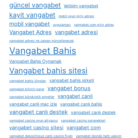
güncel vangabet
i̇letişim vangabet
kayit vangabet
mobil oyun giriş adresi
mobil vangabet
uygulaması
vangabet.com giriş adres
Vangabet Adres
vangabet adresi
vangabet adresi ne zaman güncellenecek
Vangabet Bahis
Vangabet Bahis Oynamak
Vangabet bahis sitesi
vangabet bahis şirketi
vangabet bahis tüyoları
vangabet bonus
vangabet bilinçli karar
vangabet canli
vangabet bürokratik engeller
vangabet canli maç izle
vangabet canlı bahis
vangabet canlı destek
vangabet canlı destek
vangabet casino oyun altyapısı
vangabet casino seçenekleri
vangabet casino sitesi
vangabet com
vangabet depozitosuz canlı casino fiyatı
vangabet destek hattı ulaşım