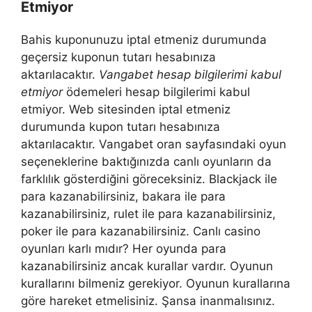
Etmiyor
Bahis kuponunuzu iptal etmeniz durumunda
geçersiz kuponun tutarı hesabınıza
aktarılacaktır.
Vangabet hesap bilgilerimi kabul
etmiyor
ödemeleri hesap bilgilerimi kabul
etmiyor. Web sitesinden iptal etmeniz
durumunda kupon tutarı hesabınıza
aktarılacaktır. Vangabet oran sayfasındaki oyun
seçeneklerine baktığınızda canlı oyunların da
farklılık gösterdiğini göreceksiniz. Blackjack ile
para kazanabilirsiniz, bakara ile para
kazanabilirsiniz, rulet ile para kazanabilirsiniz,
poker ile para kazanabilirsiniz. Canlı casino
oyunları karlı mıdır? Her oyunda para
kazanabilirsiniz ancak kurallar vardır. Oyunun
kurallarını bilmeniz gerekiyor. Oyunun kurallarına
göre hareket etmelisiniz. Şansa inanmalısınız.