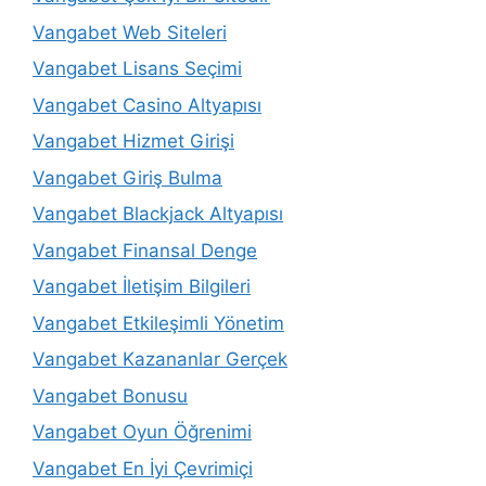
Vangabet Web Siteleri
Vangabet Lisans Seçimi
Vangabet Casino Altyapısı
Vangabet Hizmet Girişi
Vangabet Giriş Bulma
Vangabet Blackjack Altyapısı
Vangabet Finansal Denge
Vangabet İletişim Bilgileri
Vangabet Etkileşimli Yönetim
Vangabet Kazananlar Gerçek
Vangabet Bonusu
Vangabet Oyun Öğrenimi
Vangabet En İyi Çevrimiçi