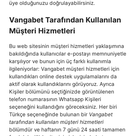
üye olduğunuzu doğrulayabilirsiniz.
Vangabet Tarafından Kullanılan
Müşteri Hizmetleri
Bu web sitesinin müşteri hizmetleri yaklaşımına
bakıldığında kullanıcılar e-postayı memnuniyetle
karşılıyor ve bunun için üç farklı kullanımla
ilgileniyorlar: Vangabet müşteri hizmetleri için
kullandıkları online destek uygulamalarını da
aktif olarak kullandıklarını görüyoruz. Ayrıca
Kişiler bölümünü seçtiğinizde görüntülenen
telefon numarasının Whatsapp Kişileri
seçeneğini kullandığını göreceksiniz. Her biri
Türkçe seçeneğinde bulunan bir
Vangabet
tarafından kullanılan müşteri hizmetleri
bölümdür ve haftanın 7 günü 24 saati tamamen