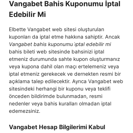
Vangabet Bahis Kuponumu İptal
Edebilir Mi
Elbette Vangabet web sitesi oluşturulan
kuponları da iptal etme hakkına sahiptir. Ancak
Vangabet bahis kuponumu i̇ptal edebilir mi
bahis bileti web sitesinde bahsinizi iptal
etmeniz durumunda sahte kupon oluşturmanız
veya kupona dahil olan maçı ertelemeniz veya
iptal etmeniz gerekecek ve dernekten resmi bir
açıklama talep edilecektir. Ayrıca Vangabet web
sitesindeki herhangi bir kuponu veya teklifi
önceden bildirimde bulunmadan, resmi
nedenler veya bahis kuralları olmadan iptal
edemezsiniz.
Vangabet Hesap Bilgilerimi Kabul