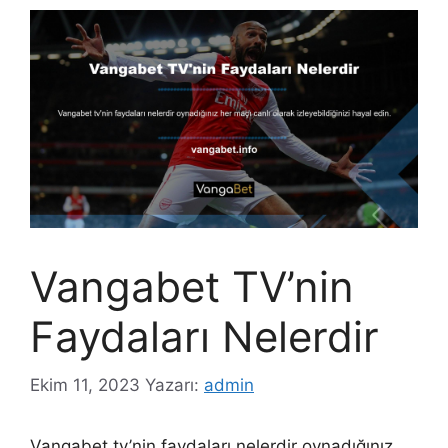
Vangabet TV’nin
Faydaları Nelerdir
Ekim 11, 2023
Yazarı:
admin
Vangabet tv’nin faydaları nelerdir oynadığınız