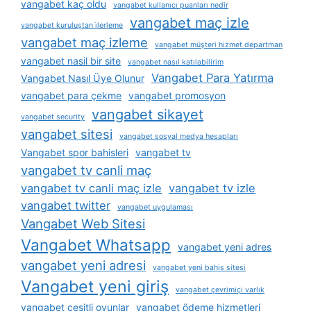
vangabet kaç oldu
vangabet kullanıcı puanları nedir
vangabet maç izle
vangabet kuruluştan i̇lerleme
vangabet maç izleme
vangabet müşteri hizmet departman
vangabet nasil bir site
vangabet nasıl katılabilirim
Vangabet Para Yatırma
Vangabet Nasıl Üye Olunur
vangabet para çekme
vangabet promosyon
vangabet sikayet
vangabet security
vangabet sitesi
vangabet sosyal medya hesapları
Vangabet spor bahisleri
vangabet tv
vangabet tv canli maç
vangabet tv canli maç izle
vangabet tv izle
vangabet twitter
vangabet uygulaması
Vangabet Web Sitesi
Vangabet Whatsapp
vangabet yeni adres
vangabet yeni adresi
vangabet yeni bahis sitesi
Vangabet yeni giriş
vangabet çevrimiçi varlık
vangabet çeşitli oyunlar
vangabet ödeme hizmetleri