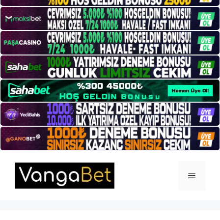
İçeriğe
atla
Menü