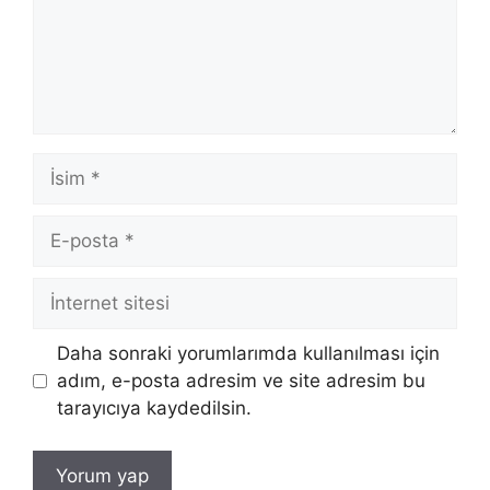
İsim
E-
posta
İnternet
sitesi
Daha sonraki yorumlarımda kullanılması için
adım, e-posta adresim ve site adresim bu
tarayıcıya kaydedilsin.