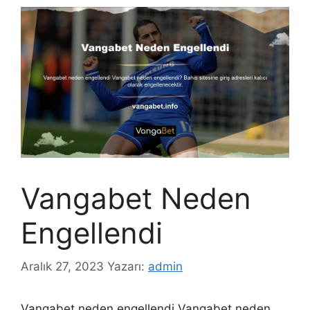
Vangabet Neden
Engellendi
Aralık 27, 2023
Yazarı:
admin
Vangabet neden engellendi Vangabet neden