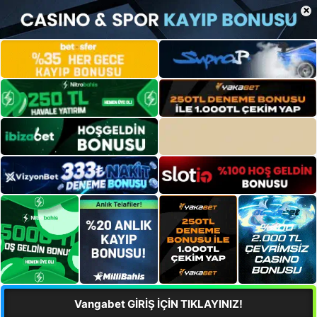
×
Vangabet GİRİŞ İÇİN TIKLAYINIZ!