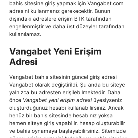
bahis sitesine giriş yapmak için Vangabet.com
adresini kullanmanız gerekecektir. Bunun
dışındaki adreslere erişim BTK tarafından
engellenmiştir ve daha üst düzeyler tarafından
kullanılamaz.
Vangabet Yeni Erişim
Adresi
Vangabet bahis sitesinin güncel giriş adresi
Vangabet olarak değiştirildi. Şu anda bu siteye
yalnızca bu adresten erişilebilmektedir. Daha
önce
Vangabet yeni erişim adresi
üyesiyseniz
oluşturduğunuz hesabı kullanabilirsiniz. Ancak
henüz bir bahis sitesinde hesabınız yoksa
hemen siteye giriş yapabilir, hesap oluşturabilir
ve bahis oynamaya başlayabilirsiniz. Sitemizde