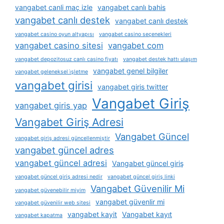
vangabet canli maç izle
vangabet canlı bahis
vangabet canlı destek
vangabet canlı destek
vangabet casino oyun altyapısı
vangabet casino seçenekleri
vangabet casino sitesi
vangabet com
vangabet depozitosuz canlı casino fiyatı
vangabet destek hattı ulaşım
vangabet genel bilgiler
vangabet geleneksel i̇şletme
vangabet girisi
vangabet giris twitter
Vangabet Giriş
vangabet giris yap
Vangabet Giriş Adresi
Vangabet Güncel
vangabet giriş adresi güncellenmiştir
vangabet güncel adres
vangabet güncel adresi
Vangabet güncel giriş
vangabet güncel giriş adresi nedir
vangabet güncel giriş linki
Vangabet Güvenilir Mi
vangabet güvenebilir miyim
vangabet güvenlir mi
vangabet güvenilir web sitesi
vangabet kayit
Vangabet kayıt
vangabet kapatma