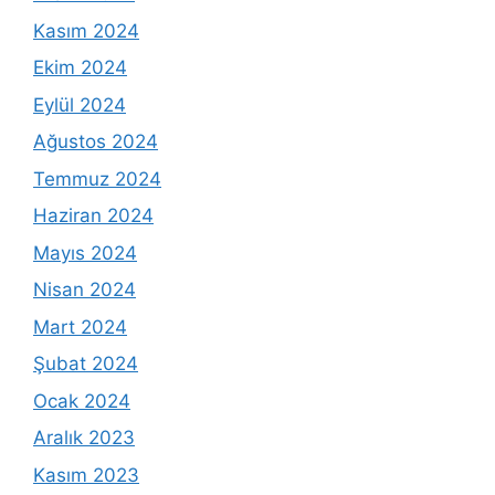
Kasım 2024
Ekim 2024
Eylül 2024
Ağustos 2024
Temmuz 2024
Haziran 2024
Mayıs 2024
Nisan 2024
Mart 2024
Şubat 2024
Ocak 2024
Aralık 2023
Kasım 2023