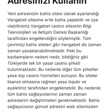
Adresinizi Kullanın
Yeni adresinizin bahis sitesi olarak ayarlandığı
Vangabet sitesine artık bahis yapabilir ve üye
olabilirsiniz.Vangabet casino sitesinin Bilgi
Teknolojileri ve İletişim Dairesi Başkanlığı
tarafından engellendiğini söylemiştik. Tüm
çevrimiçi bahis siteleri gibi Vangabet de zaman
zaman yasaklanabilmektedir. Peki bu
kısıtlamaların nedeni nedir, bildiğiniz gibi
Türkiye’de tek bir yasal casino şirketi
bulunmaktadır. Bu nedenle diğer tüm şirketler
yasa dışı casino hizmetleri sunuyor. Bu siteler
lisanslı olmasına rağmen yasa dışıdır ve
eyaletiniz tarafından engellenebilir. Bu nedenle
tüm bahis sağlayıcılarının zaman zaman
adreslerini değiştirmeleri gerekmektedir. Bahis
sağlayıcısının güncel adresini web sitemizden