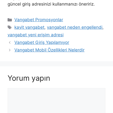
güncel giriş adresinizi kullanmanızı öneririz.
Kategoriler
Vangabet Promosyonlar
Etiketler
kayit vangabet
,
vangabet neden engellendi
,
vangabet yeni erişim adresi
Vangabet Giriş Yapılamıyor
Vangabet Mobil Özellikleri Nelerdir
Yorum yapın
Yorum