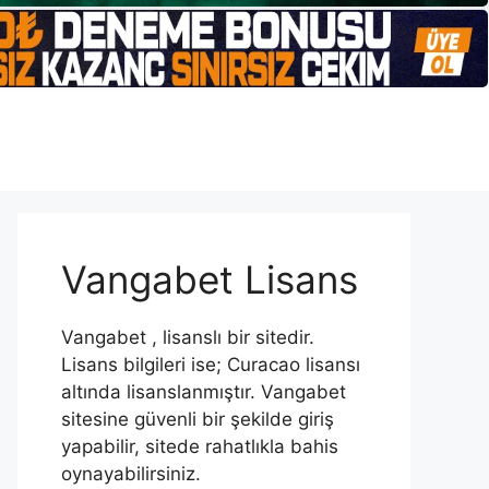
Vangabet Lisans
Vangabet , lisanslı bir sitedir.
Lisans bilgileri ise; Curacao lisansı
altında lisanslanmıştır. Vangabet
sitesine güvenli bir şekilde giriş
yapabilir, sitede rahatlıkla bahis
oynayabilirsiniz.