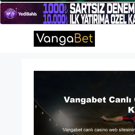
İçeriğe
atla