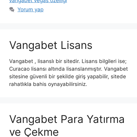
vangabet vegas özelliği
Yorum yap
Vangabet Lisans
Vangabet , lisanslı bir sitedir. Lisans bilgileri ise;
Curacao lisansı altında lisanslanmıştır. Vangabet
sitesine güvenli bir şekilde giriş yapabilir, sitede
rahatlıkla bahis oynayabilirsiniz.
Vangabet Para Yatırma
ve Çekme