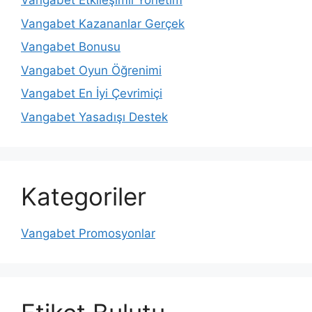
Vangabet Etkileşimli Yönetim
Vangabet Kazananlar Gerçek
Vangabet Bonusu
Vangabet Oyun Öğrenimi
Vangabet En İyi Çevrimiçi
Vangabet Yasadışı Destek
Kategoriler
Vangabet Promosyonlar