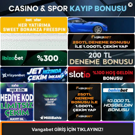
×
Vangabet GİRİŞ İÇİN TIKLAYINIZ!