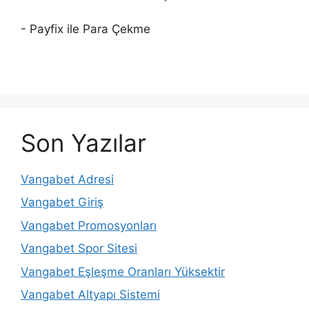
- Payfix ile Para Çekme
Son Yazılar
Vangabet Adresi
Vangabet Giriş
Vangabet Promosyonları
Vangabet Spor Sitesi
Vangabet Eşleşme Oranları Yüksektir
Vangabet Altyapı Sistemi