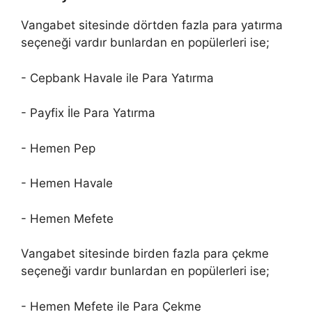
Vangabet sitesinde dörtden fazla para yatırma
seçeneği vardır bunlardan en popülerleri ise;
- Cepbank Havale ile Para Yatırma
- Payfix İle Para Yatırma
- Hemen Pep
- Hemen Havale
- Hemen Mefete
Vangabet sitesinde birden fazla para çekme
seçeneği vardır bunlardan en popülerleri ise;
- Hemen Mefete ile Para Çekme