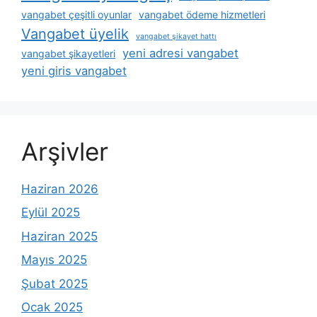
vangabet çeşitli oyunlar
vangabet ödeme hizmetleri
Vangabet üyelik
vangabet şikayet hattı
yeni adresi vangabet
vangabet şikayetleri
yeni giris vangabet
Arşivler
Haziran 2026
Eylül 2025
Haziran 2025
Mayıs 2025
Şubat 2025
Ocak 2025