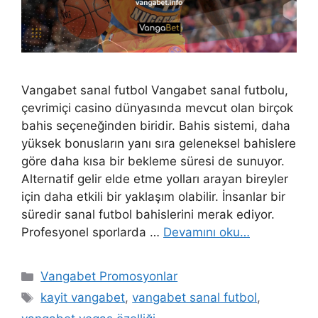
Vangabet sanal futbol Vangabet sanal futbolu,
çevrimiçi casino dünyasında mevcut olan birçok
bahis seçeneğinden biridir. Bahis sistemi, daha
yüksek bonusların yanı sıra geleneksel bahislere
göre daha kısa bir bekleme süresi de sunuyor.
Alternatif gelir elde etme yolları arayan bireyler
için daha etkili bir yaklaşım olabilir. İnsanlar bir
süredir sanal futbol bahislerini merak ediyor.
Profesyonel sporlarda …
Devamını oku…
Kategoriler
Vangabet Promosyonlar
Etiketler
kayit vangabet
,
vangabet sanal futbol
,