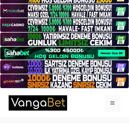
İçeriğe
atla
Menü