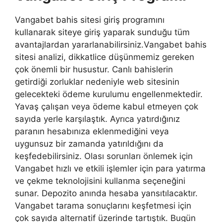
Vangabet bahis sitesi giriş programını
kullanarak siteye giriş yaparak sunduğu tüm
avantajlardan yararlanabilirsiniz.Vangabet bahis
sitesi analizi, dikkatlice düşünmemiz gereken
çok önemli bir husustur. Canlı bahislerin
getirdiği zorluklar nedeniyle web sitesinin
gelecekteki ödeme kurulumu engellenmektedir.
Yavaş çalışan veya ödeme kabul etmeyen çok
sayıda yerle karşılaştık. Ayrıca yatırdığınız
paranın hesabınıza eklenmediğini veya
uygunsuz bir zamanda yatırıldığını da
keşfedebilirsiniz. Olası sorunları önlemek için
Vangabet hızlı ve etkili işlemler için para yatırma
ve çekme teknolojisini kullanma seçeneğini
sunar. Depozito anında hesaba yansıtılacaktır.
Vangabet tarama sonuçlarını keşfetmesi için
çok sayıda alternatif üzerinde tartıştık. Bugün