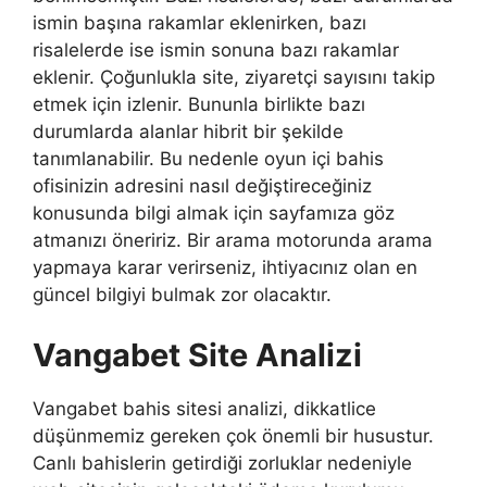
ismin başına rakamlar eklenirken, bazı
risalelerde ise ismin sonuna bazı rakamlar
eklenir. Çoğunlukla site, ziyaretçi sayısını takip
etmek için izlenir. Bununla birlikte bazı
durumlarda alanlar hibrit bir şekilde
tanımlanabilir. Bu nedenle oyun içi bahis
ofisinizin adresini nasıl değiştireceğiniz
konusunda bilgi almak için sayfamıza göz
atmanızı öneririz. Bir arama motorunda arama
yapmaya karar verirseniz, ihtiyacınız olan en
güncel bilgiyi bulmak zor olacaktır.
Vangabet Site Analizi
Vangabet bahis sitesi analizi, dikkatlice
düşünmemiz gereken çok önemli bir husustur.
Canlı bahislerin getirdiği zorluklar nedeniyle