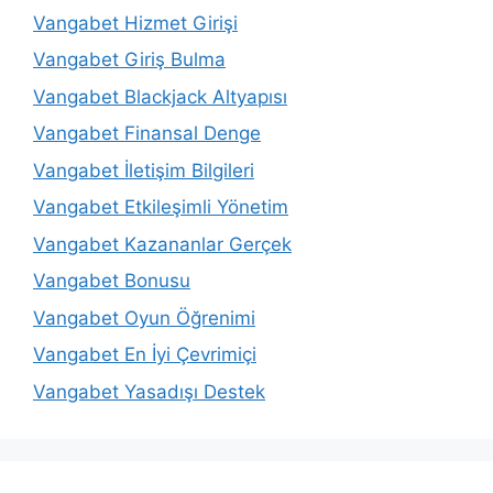
Vangabet Hizmet Girişi
Vangabet Giriş Bulma
Vangabet Blackjack Altyapısı
Vangabet Finansal Denge
Vangabet İletişim Bilgileri
Vangabet Etkileşimli Yönetim
Vangabet Kazananlar Gerçek
Vangabet Bonusu
Vangabet Oyun Öğrenimi
Vangabet En İyi Çevrimiçi
Vangabet Yasadışı Destek