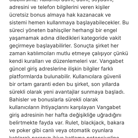
adresini ve telefon bilgilerini veren kişiler
ücretsiz bonus almaya hak kazanacak ve
sistemi hemen kullanmaya başlayabilecekler. Bu
süreci yöneten bahisçiler herhangi bir engel
yaşamamak adına diledikleri kategoride vakit
geçirmeye başlayabilirler. Sonuçta şirket her
zaman katılımcıları mutlu etmeye çalışıyor çünkü
kendi kuralları ve düzenlemeleri var. Vangabet
güncel giriş adreslerine ilişkin bilgiler farklı
platformlarda bulunabilir. Kullanıcılara güvenli
bir ortam garanti eden bu şirket, son yıllarda
sürekli olarak yeni avantajlar sunmaya başladı.
Bahisler ve bonuslarla sürekli olarak
kullanıcıların ihtiyaçlarını karşılayan Vangabet
giriş adresinin her hafta değişikliğe uğradığını
belirtmekte fayda var. Rulet, blackjack, bakara
ve poker gibi canlı veya otomatik oyunlara