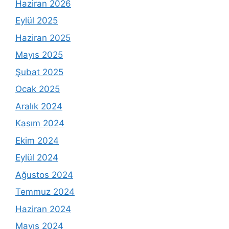
Haziran 2026
Eylül 2025
Haziran 2025
Mayıs 2025
Şubat 2025
Ocak 2025
Aralık 2024
Kasım 2024
Ekim 2024
Eylül 2024
Ağustos 2024
Temmuz 2024
Haziran 2024
Mayıs 2024