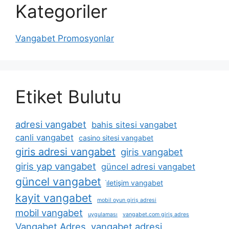
Kategoriler
Vangabet Promosyonlar
Etiket Bulutu
adresi vangabet
bahis sitesi vangabet
canli vangabet
casino sitesi vangabet
giris adresi vangabet
giris vangabet
giris yap vangabet
güncel adresi vangabet
güncel vangabet
i̇letişim vangabet
kayit vangabet
mobil oyun giriş adresi
mobil vangabet
uygulaması
vangabet.com giriş adres
Vangabet Adres
vangabet adresi