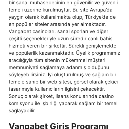
bir sanal muhasebecinin en güvenilir ve güvenli
temeli üzerine kurulmuştur. Bu site Avrupa’da
yaygın olarak kullanılmakta olup, Türkiye’de de
en popüler siteler arasında yer almaktadır.
Vangabet casinoları, sanal sporları ve diğer
çeşitli seçenekleriyle uzun süredir canlı bahis
hizmeti veren bir şirkettir. Sürekli genişlemekte
ve popülerlik kazanmaktadır. Üyelik programımız
aracılığıyla tüm sitenin mükemmel müşteri
memnuniyeti sağlamaya adanmış olduğunu
söyleyebilirsiniz. İyi oluşturulmuş ve sağlam bir
temele sahip bir web sitesi, görsel olarak çekici
tasarımıyla kullanıcıların ilgisini çekecektir.
Sonuç olarak şirket, lisans konularında casino
komisyonu ile işbirliği yaparak sağlam bir temel
sağlayabilir.
Vangabet Giriş Programı