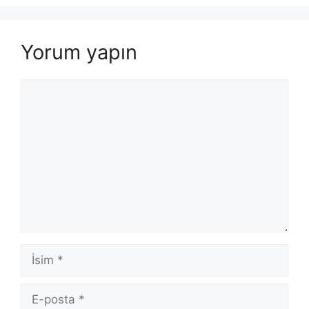
Yorum yapın
Yorum
İsim
E-
posta