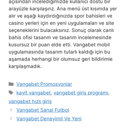
açısından incelediğimizde kullanıcı dostu bir
arayüzle karşılaşırız. Ana menü üst kısımda yer
alır ve aşağı kaydırdığınızda spor bahisleri ve
casino yerleri için en yeni uygulamaları ve site
seçeneklerini bulacaksınız. Sonuç olarak canlı
bahis ofisi tasarım ve tasarım incelemesinde
kusursuz bir puan elde etti. Vangabet mobil
uygulamasında tasarım tutarlı kaldığı için bu
aşamada herhangi bir olumsuz geri bildirimle
karşılaşmadık.
Kategoriler
Vangabet Promosyonlar
Etiketler
kayit vangabet
,
vangabet giriş programı
,
vangabet hızlı giriş
Vangabet Sanal Futbol
Vangabet Deneyimli Ve Yeni