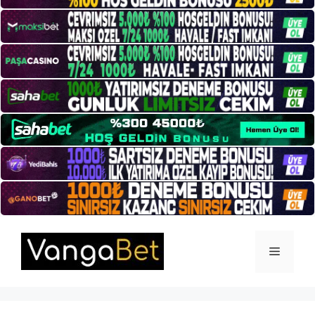
İçeriğe
atla
Menü