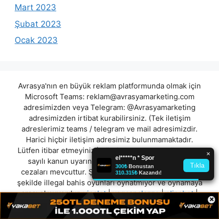
Mart 2023
Şubat 2023
Ocak 2023
Avrasya'nın en büyük reklam platformunda olmak için
Microsoft Teams:
reklam@avrasyamarketing.com
adresimizden veya Telegram: @Avrasyamarketing
adresimizden irtibat kurabilirsiniz. (Tek iletişim
adreslerimiz teams / telegram ve mail adresimizdir.
Harici hiçbir iletişim adresimiz bulunmamaktadır.
Lütfen itibar etmeyiniz.) Türkiye yasalarına göre 7258
sayılı kanun uyarınca yasa dışı bahis oynamanın
cezaları mevcuttur. Şu an bulunduğunuz site hiç bir
şekilde illegal bahis oyunları oynatmıyor ve oynamaya
aracı olmuyordur.
vipslot
|
vegaspalazzo
|
elipsbet
|
×
betebak
|
tahminbet
|
tiosbet
|
casino360
|
betofbet