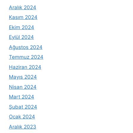
Aralık 2024
Kasım 2024
Ekim 2024
Eylül 2024
Ağustos 2024
Temmuz 2024
Haziran 2024
Mayıs 2024
Nisan 2024
Mart 2024
Şubat 2024
Ocak 2024
Aralık 2023