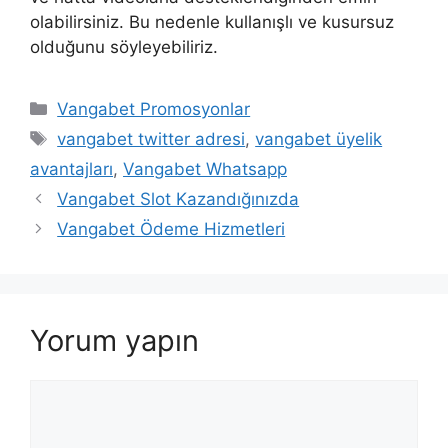
olabilirsiniz. Bu nedenle kullanışlı ve kusursuz
olduğunu söyleyebiliriz.
Kategoriler
Vangabet Promosyonlar
Etiketler
vangabet twitter adresi
,
vangabet üyelik
avantajları
,
Vangabet Whatsapp
Vangabet Slot Kazandığınızda
Vangabet Ödeme Hizmetleri
Yorum yapın
Yorum