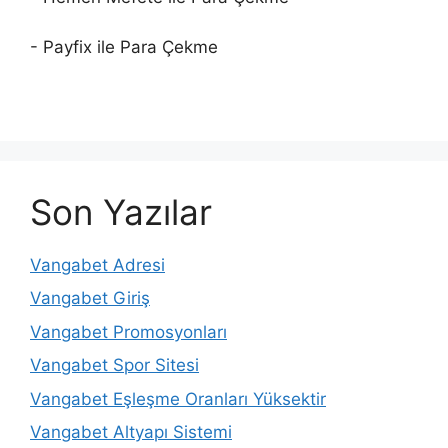
- Payfix ile Para Çekme
Son Yazılar
Vangabet Adresi
Vangabet Giriş
Vangabet Promosyonları
Vangabet Spor Sitesi
Vangabet Eşleşme Oranları Yüksektir
Vangabet Altyapı Sistemi