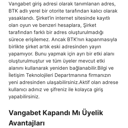
Vangabet giriş adresi olarak tanımlanan adres,
BTK adlı yerel bir otorite tarafından kalıcı olarak
yasaklandı. Şirket’in internet sitesinde kayıtlı
olan oyun ve benzeri hesaplara, Şirket
tarafından farklı bir adres oluşturulmadığı
sürece erişilemez. Ancak BTK’nın kapanmasıyla
birlikte şirket artık eski adresinden yayın
yapamıyor. Bunu yapmak için ayrı bir etki alanı
oluşturulmuştur ve tüm üyeler mevcut etki
alanını kullanarak yeniden bağlanabilir.Bilgi ve
İletişim Teknolojileri Departmanına firmanızın
yeni adresinden ulaşabilirsiniz.Aktif olan adrese
kullanıcı adınız ve şifreniz ile kolayca giriş
yapabilirsiniz.
Vangabet Kapandı Mı Üyelik
Avantajları