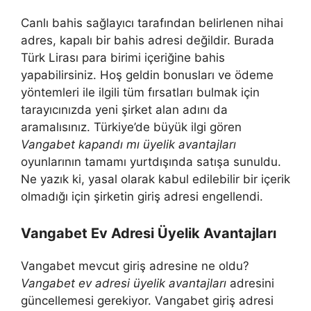
Canlı bahis sağlayıcı tarafından belirlenen nihai
adres, kapalı bir bahis adresi değildir. Burada
Türk Lirası para birimi içeriğine bahis
yapabilirsiniz. Hoş geldin bonusları ve ödeme
yöntemleri ile ilgili tüm fırsatları bulmak için
tarayıcınızda yeni şirket alan adını da
aramalısınız. Türkiye’de büyük ilgi gören
Vangabet kapandı mı üyelik avantajları
oyunlarının tamamı yurtdışında satışa sunuldu.
Ne yazık ki, yasal olarak kabul edilebilir bir içerik
olmadığı için şirketin giriş adresi engellendi.
Vangabet Ev Adresi Üyelik Avantajları
Vangabet mevcut giriş adresine ne oldu?
Vangabet ev adresi üyelik avantajları
adresini
güncellemesi gerekiyor. Vangabet giriş adresi