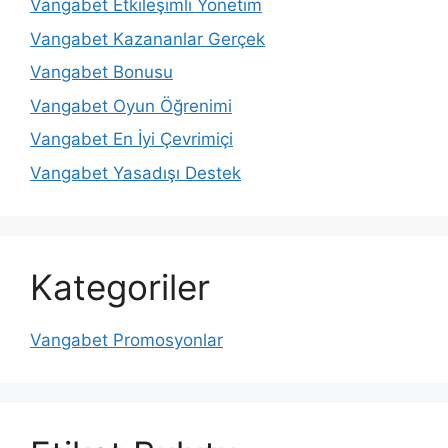
Vangabet Etkileşimli Yönetim
Vangabet Kazananlar Gerçek
Vangabet Bonusu
Vangabet Oyun Öğrenimi
Vangabet En İyi Çevrimiçi
Vangabet Yasadışı Destek
Kategoriler
Vangabet Promosyonlar