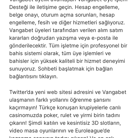
Desteği ile iletişime geçin. Hesap engelleme,
belge onayı, oturum açma sorunları, hesap
engelleme, fesih ve diğer hizmetleri sağlıyoruz.
Vangabet üyeleri tarafından verilen alım satım
kararları doğrudan yazışma veya e-posta ile
gönderilecektir. Tüm işletme için profesyonel bir
bahis sistemi olarak, tüm üye işlemleri ve
bahisler için yüksek kaliteli bir hizmet deneyimi
sunuyoruz. Sohbeti başlatmak için bağlan
bağlantısını tıklayın.
Twitter’da yeni web sitesi adresini ve Vangabet
ulaşmanın farklı yollarını öğrenme şansını
kaçırmayın! Türkçe konuşan krupiyelerle canlı
casinomuzda poker, rulet ve yirmi birin tadını
çıkarın! Şimdi katılın ve kesintisiz 3D slotların,
video masa oyunlarının ve Euroleague’de