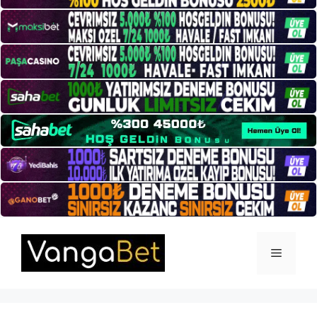
İçeriğe
atla
Menü