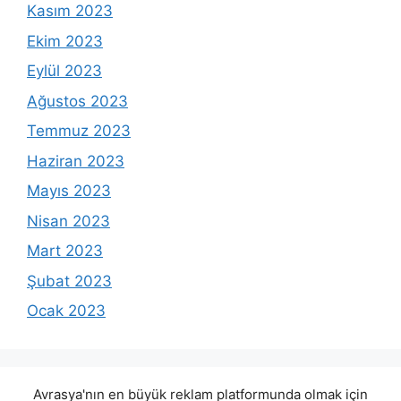
Kasım 2023
Ekim 2023
Eylül 2023
Ağustos 2023
Temmuz 2023
Haziran 2023
Mayıs 2023
Nisan 2023
Mart 2023
Şubat 2023
Ocak 2023
Avrasya'nın en büyük reklam platformunda olmak için