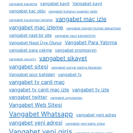
vangabet kayit
Vangabet kayıt
vangabet kapatma
vangabet kaç oldu
vangabet kullanıcı puanları nedir
vangabet maç izle
vangabet kuruluştan i̇lerleme
vangabet maç izleme
vangabet müşteri hizmet departman
vangabet nasil bir site
vangabet nasıl katılabilirim
Vangabet Para Yatırma
Vangabet Nasıl Üye Olunur
vangabet para çekme
vangabet promosyon
vangabet sikayet
vangabet security
vangabet sitesi
vangabet sosyal medya hesapları
Vangabet spor bahisleri
vangabet tv
vangabet tv canli maç
vangabet tv canli maç izle
vangabet tv izle
vangabet twitter
vangabet uygulaması
Vangabet Web Sitesi
Vangabet Whatsapp
vangabet yeni adres
vangabet yeni adresi
vangabet yeni bahis sitesi
Vangabet yeni giriş