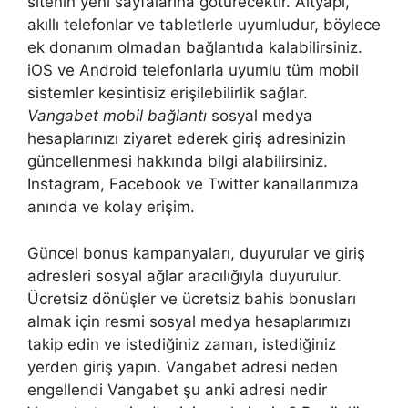
sitenin yeni sayfalarına götürecektir. Altyapı,
akıllı telefonlar ve tabletlerle uyumludur, böylece
ek donanım olmadan bağlantıda kalabilirsiniz.
iOS ve Android telefonlarla uyumlu tüm mobil
sistemler kesintisiz erişilebilirlik sağlar.
Vangabet mobil bağlantı
sosyal medya
hesaplarınızı ziyaret ederek giriş adresinizin
güncellenmesi hakkında bilgi alabilirsiniz.
Instagram, Facebook ve Twitter kanallarımıza
anında ve kolay erişim.
Güncel bonus kampanyaları, duyurular ve giriş
adresleri sosyal ağlar aracılığıyla duyurulur.
Ücretsiz dönüşler ve ücretsiz bahis bonusları
almak için resmi sosyal medya hesaplarımızı
takip edin ve istediğiniz zaman, istediğiniz
yerden giriş yapın. Vangabet adresi neden
engellendi Vangabet şu anki adresi nedir