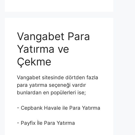
Vangabet Para
Yatırma ve
Çekme
Vangabet sitesinde dörtden fazla
para yatırma seçeneği vardır
bunlardan en popülerleri ise;
- Cepbank Havale ile Para Yatırma
- Payfix İle Para Yatırma