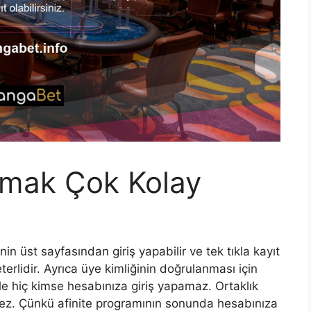
mak Çok Kolay
n üst sayfasından giriş yapabilir ve tek tıkla kayıt
eterlidir. Ayrıca üye kimliğinin doğrulanması için
le hiç kimse hesabınıza giriş yapamaz. Ortaklık
mez. Çünkü afinite programının sonunda hesabınıza