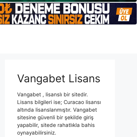
Vangabet Lisans
Vangabet , lisanslı bir sitedir.
Lisans bilgileri ise; Curacao lisansı
altında lisanslanmıştır. Vangabet
sitesine güvenli bir şekilde giriş
yapabilir, sitede rahatlıkla bahis
oynayabilirsiniz.