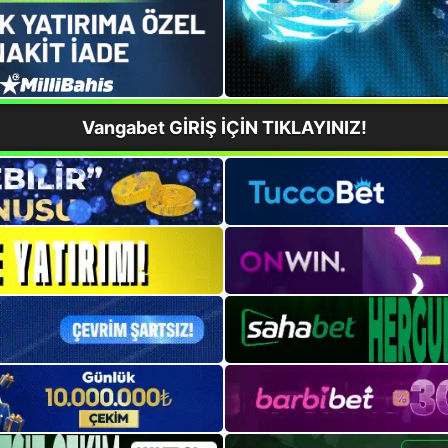
Vangabet GİRİŞ İÇİN TIKLAYINIZ!