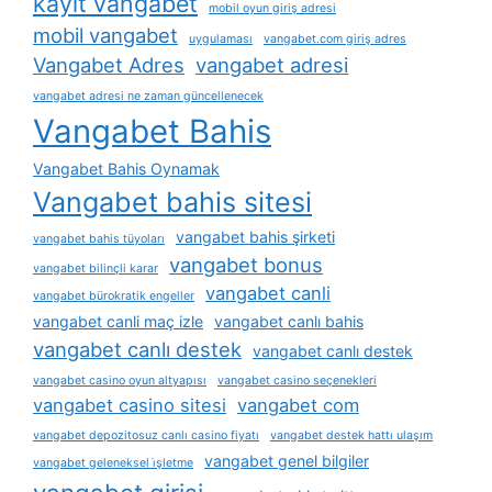
kayit vangabet
mobil oyun giriş adresi
mobil vangabet
uygulaması
vangabet.com giriş adres
Vangabet Adres
vangabet adresi
vangabet adresi ne zaman güncellenecek
Vangabet Bahis
Vangabet Bahis Oynamak
Vangabet bahis sitesi
vangabet bahis şirketi
vangabet bahis tüyoları
vangabet bonus
vangabet bilinçli karar
vangabet canli
vangabet bürokratik engeller
vangabet canli maç izle
vangabet canlı bahis
vangabet canlı destek
vangabet canlı destek
vangabet casino oyun altyapısı
vangabet casino seçenekleri
vangabet casino sitesi
vangabet com
vangabet depozitosuz canlı casino fiyatı
vangabet destek hattı ulaşım
vangabet genel bilgiler
vangabet geleneksel i̇şletme