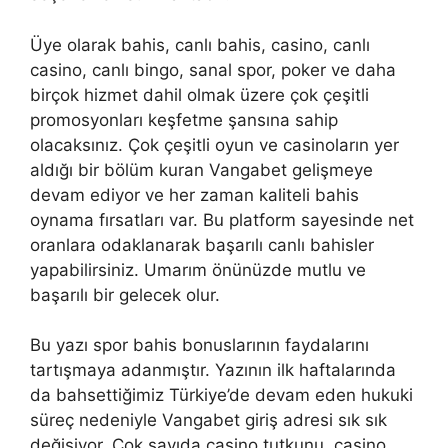
Üye olarak bahis, canlı bahis, casino, canlı
casino, canlı bingo, sanal spor, poker ve daha
birçok hizmet dahil olmak üzere çok çeşitli
promosyonları keşfetme şansına sahip
olacaksınız. Çok çeşitli oyun ve casinoların yer
aldığı bir bölüm kuran Vangabet gelişmeye
devam ediyor ve her zaman kaliteli bahis
oynama fırsatları var. Bu platform sayesinde net
oranlara odaklanarak başarılı canlı bahisler
yapabilirsiniz. Umarım önünüzde mutlu ve
başarılı bir gelecek olur.
Bu yazı spor bahis bonuslarının faydalarını
tartışmaya adanmıştır. Yazının ilk haftalarında
da bahsettiğimiz Türkiye’de devam eden hukuki
süreç nedeniyle Vangabet giriş adresi sık sık
değişiyor. Çok sayıda casino tutkunu, casino