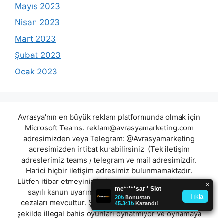
Mayıs 2023
Nisan 2023
Mart 2023
Şubat 2023
Ocak 2023
Avrasya'nın en büyük reklam platformunda olmak için
Microsoft Teams:
reklam@avrasyamarketing.com
adresimizden veya Telegram: @Avrasyamarketing
adresimizden irtibat kurabilirsiniz. (Tek iletişim
adreslerimiz teams / telegram ve mail adresimizdir.
Harici hiçbir iletişim adresimiz bulunmamaktadır.
Lütfen itibar etmeyiniz.) Türkiye yasalarına göre 7258
sayılı kanun uyarınca yasa dışı bahis oynamanın
cezaları mevcuttur. Şu an bulunduğunuz site hiç bir
şekilde illegal bahis oyunları oynatmıyor ve oynamaya