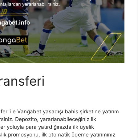
ansferi
eri ile Vangabet yasadışı bahis şirketine yatırım
siniz. Depozito, yararlanabileceğiniz ilk
er yoluyla para yatırdığınızda ilk üyelik
aklık promosyonu, ilk otomatik ödeme yatırımınız