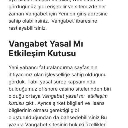
gördüğünüz gibi erişebilir ve sitemizde her
zaman Vangabet için Yeni bir giriş adresine
sahip olabilirsiniz. ‘Vangabet’ ibaresine
rastlayabilirsiniz.
Vangabet Yasal Mı
Etkileşim Kutusu
Yeni yabancı faturalandırma sayfasının
ihtiyacımız olan işlevselliğe sahip olduğunu
gördük. Tabii yasal süreç kapsamında
bulduğumuz offshore casino sitelerinden biri
olduğu ortaya
Vangabet yasal mı etkileşim
kutusu
çıktı. Ayrıca şirket bilgileri ve lisans
bilgilerinin olması gerektiği gibi
oluşturulduğundan da bahsedebilirsiniz.Bu
yazıda Vangabet sitesinin hukuki özellikleri