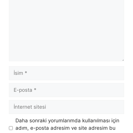
İsim
E-
posta
İnternet
sitesi
Daha sonraki yorumlarımda kullanılması için
adım, e-posta adresim ve site adresim bu