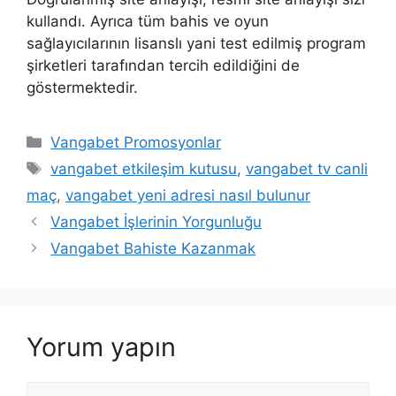
kullandı. Ayrıca tüm bahis ve oyun
sağlayıcılarının lisanslı yani test edilmiş program
şirketleri tarafından tercih edildiğini de
göstermektedir.
Kategoriler
Vangabet Promosyonlar
Etiketler
vangabet etkileşim kutusu
,
vangabet tv canli
maç
,
vangabet yeni adresi nasıl bulunur
Vangabet İşlerinin Yorgunluğu
Vangabet Bahiste Kazanmak
Yorum yapın
Yorum