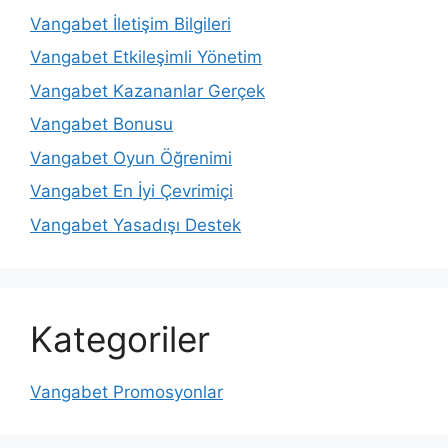
Vangabet İletişim Bilgileri
Vangabet Etkileşimli Yönetim
Vangabet Kazananlar Gerçek
Vangabet Bonusu
Vangabet Oyun Öğrenimi
Vangabet En İyi Çevrimiçi
Vangabet Yasadışı Destek
Kategoriler
Vangabet Promosyonlar