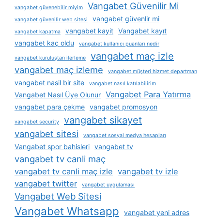
Vangabet Güvenilir Mi
vangabet güvenebilir miyim
vangabet güvenlir mi
vangabet güvenilir web sitesi
vangabet kayit
Vangabet kayıt
vangabet kapatma
vangabet kaç oldu
vangabet kullanıcı puanları nedir
vangabet maç izle
vangabet kuruluştan i̇lerleme
vangabet maç izleme
vangabet müşteri hizmet departman
vangabet nasil bir site
vangabet nasıl katılabilirim
Vangabet Para Yatırma
Vangabet Nasıl Üye Olunur
vangabet para çekme
vangabet promosyon
vangabet sikayet
vangabet security
vangabet sitesi
vangabet sosyal medya hesapları
Vangabet spor bahisleri
vangabet tv
vangabet tv canli maç
vangabet tv canli maç izle
vangabet tv izle
vangabet twitter
vangabet uygulaması
Vangabet Web Sitesi
Vangabet Whatsapp
vangabet yeni adres