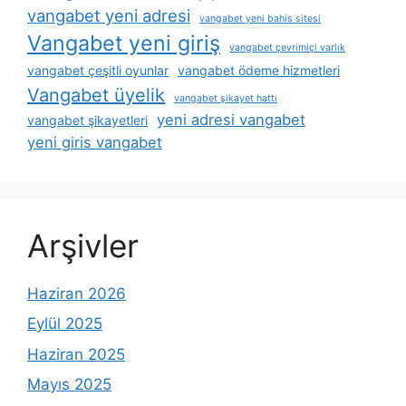
vangabet yeni adresi
vangabet yeni bahis sitesi
Vangabet yeni giriş
vangabet çevrimiçi varlık
vangabet çeşitli oyunlar
vangabet ödeme hizmetleri
Vangabet üyelik
vangabet şikayet hattı
yeni adresi vangabet
vangabet şikayetleri
yeni giris vangabet
Arşivler
Haziran 2026
Eylül 2025
Haziran 2025
Mayıs 2025