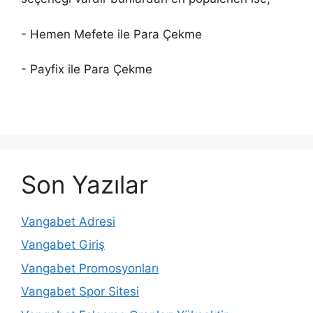
- Hemen Mefete ile Para Çekme
- Payfix ile Para Çekme
Son Yazılar
Vangabet Adresi
Vangabet Giriş
Vangabet Promosyonları
Vangabet Spor Sitesi