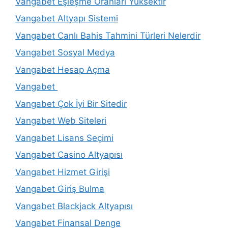
Vangabet Eşleşme Oranları Yüksektir
Vangabet Altyapı Sistemi
Vangabet Canlı Bahis Tahmini Türleri Nelerdir
Vangabet Sosyal Medya
Vangabet Hesap Açma
Vangabet
Vangabet Çok İyi Bir Sitedir
Vangabet Web Siteleri
Vangabet Lisans Seçimi
Vangabet Casino Altyapısı
Vangabet Hizmet Girişi
Vangabet Giriş Bulma
Vangabet Blackjack Altyapısı
Vangabet Finansal Denge