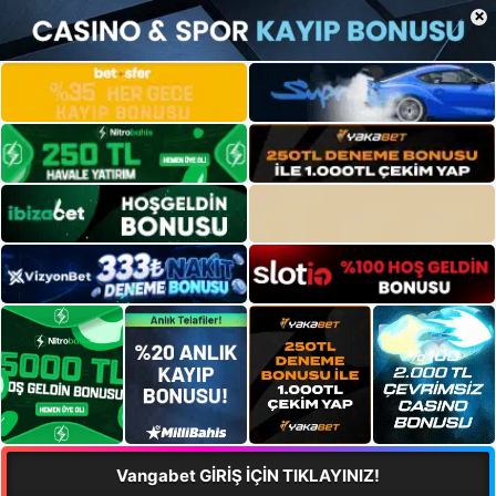
×
Vangabet GİRİŞ İÇİN TIKLAYINIZ!