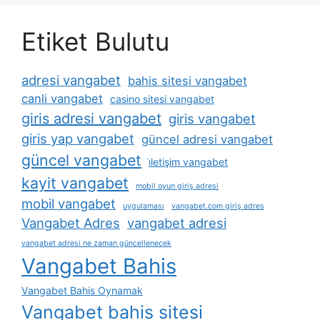
Etiket Bulutu
adresi vangabet
bahis sitesi vangabet
canli vangabet
casino sitesi vangabet
giris adresi vangabet
giris vangabet
giris yap vangabet
güncel adresi vangabet
güncel vangabet
i̇letişim vangabet
kayit vangabet
mobil oyun giriş adresi
mobil vangabet
uygulaması
vangabet.com giriş adres
Vangabet Adres
vangabet adresi
vangabet adresi ne zaman güncellenecek
Vangabet Bahis
Vangabet Bahis Oynamak
Vangabet bahis sitesi