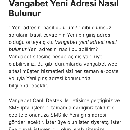
Vangabet Yeni Adresi Nasıl
Bulunur
” Yeni adresini nasıl bulurum? ” gibi olumsuz
soruların basit cevabının Yeni bir giriş adresi
olduğu ortaya çıktı.
Vangabet yeni adresi nasıl
bulunur
Yeni adresini nasıl bulabilirim?
Vangabet sitesine hesap açmış yani üye
olabilirsiniz. Bu gibi durumlarda Vangabet web
sitesi müşteri hizmetleri sizi her zaman e-posta
yoluyla Yeni giriş adresi konusunda
bilgilendirecektir.
Vangabet Canlı Destek ile iletişime geçtiğiniz ve
SMS iptal işlemini tamamlamadığınız takdirde
cep telefonunuza SMS ile Yeni giriş adresi
gönderilecektir. İster üye olun ister ziyaretçi ister
üye olmak isteyen biri olun, web sitemize