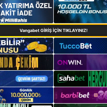
Vangabet GİRİŞ İÇİN TIKLAYINIZ!