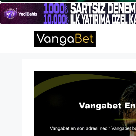
İçeriğe
atla