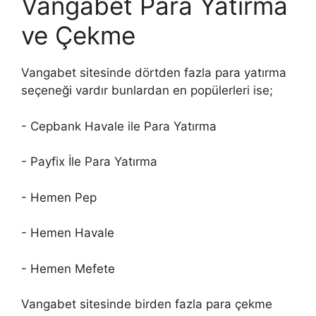
Vangabet Para Yatırma
ve Çekme
Vangabet sitesinde dörtden fazla para yatırma
seçeneği vardır bunlardan en popülerleri ise;
- Cepbank Havale ile Para Yatırma
- Payfix İle Para Yatırma
- Hemen Pep
- Hemen Havale
- Hemen Mefete
Vangabet sitesinde birden fazla para çekme