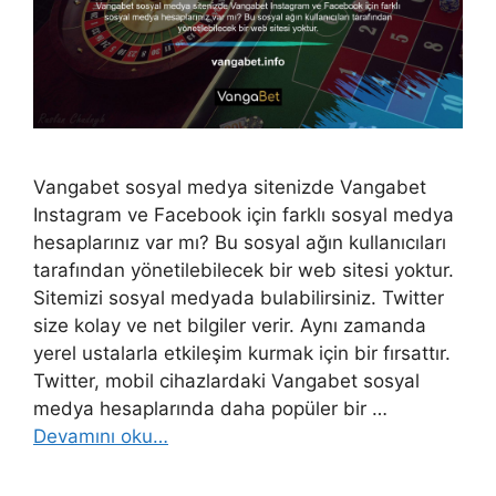
Vangabet sosyal medya sitenizde Vangabet
Instagram ve Facebook için farklı sosyal medya
hesaplarınız var mı? Bu sosyal ağın kullanıcıları
tarafından yönetilebilecek bir web sitesi yoktur.
Sitemizi sosyal medyada bulabilirsiniz. Twitter
size kolay ve net bilgiler verir. Aynı zamanda
yerel ustalarla etkileşim kurmak için bir fırsattır.
Twitter, mobil cihazlardaki Vangabet sosyal
medya hesaplarında daha popüler bir …
Devamını oku…