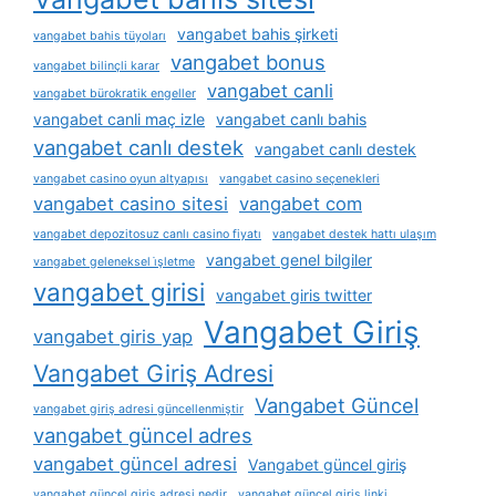
vangabet bahis şirketi
vangabet bahis tüyoları
vangabet bonus
vangabet bilinçli karar
vangabet canli
vangabet bürokratik engeller
vangabet canli maç izle
vangabet canlı bahis
vangabet canlı destek
vangabet canlı destek
vangabet casino oyun altyapısı
vangabet casino seçenekleri
vangabet casino sitesi
vangabet com
vangabet depozitosuz canlı casino fiyatı
vangabet destek hattı ulaşım
vangabet genel bilgiler
vangabet geleneksel i̇şletme
vangabet girisi
vangabet giris twitter
Vangabet Giriş
vangabet giris yap
Vangabet Giriş Adresi
Vangabet Güncel
vangabet giriş adresi güncellenmiştir
vangabet güncel adres
vangabet güncel adresi
Vangabet güncel giriş
vangabet güncel giriş adresi nedir
vangabet güncel giriş linki