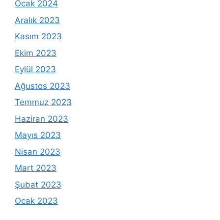
Ocak 2024
Aralık 2023
Kasım 2023
Ekim 2023
Eylül 2023
Ağustos 2023
Temmuz 2023
Haziran 2023
Mayıs 2023
Nisan 2023
Mart 2023
Şubat 2023
Ocak 2023