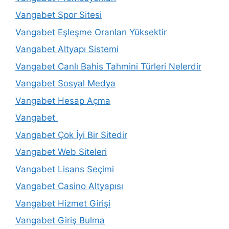
Vangabet Spor Sitesi
Vangabet Eşleşme Oranları Yüksektir
Vangabet Altyapı Sistemi
Vangabet Canlı Bahis Tahmini Türleri Nelerdir
Vangabet Sosyal Medya
Vangabet Hesap Açma
Vangabet
Vangabet Çok İyi Bir Sitedir
Vangabet Web Siteleri
Vangabet Lisans Seçimi
Vangabet Casino Altyapısı
Vangabet Hizmet Girişi
Vangabet Giriş Bulma