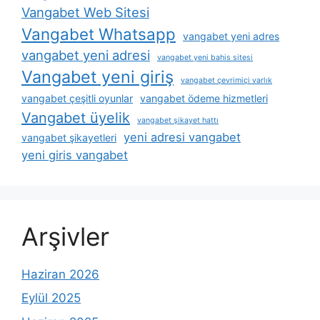
Vangabet Web Sitesi
Vangabet Whatsapp
vangabet yeni adres
vangabet yeni adresi
vangabet yeni bahis sitesi
Vangabet yeni giriş
vangabet çevrimiçi varlık
vangabet çeşitli oyunlar
vangabet ödeme hizmetleri
Vangabet üyelik
vangabet şikayet hattı
yeni adresi vangabet
vangabet şikayetleri
yeni giris vangabet
Arşivler
Haziran 2026
Eylül 2025