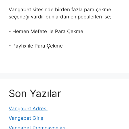
Vangabet sitesinde birden fazla para çekme
seçeneği vardır bunlardan en popülerleri ise;
- Hemen Mefete ile Para Çekme
- Payfix ile Para Çekme
Son Yazılar
Vangabet Adresi
Vangabet Giriş
Vangabet Promosyonları