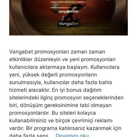
Vangabet promosyonları zaman zaman
etkinlikler düzenleyin ve yeni promosyonları
kullanıcılara aktarmaya başlayın. Kullanıcılara
yeni, yüksek değerli promosyonların
sunulmasıyla, kullanıcılar daha fazla bahis
hizmeti alacaktır. En iyi bonus dağıtım
sitelerindeki ilginç promosyon seçeneklerinden
biri, dönüşüm gereksinimine tabi olmayan
promosyonlardır. Bu siteleri kolayca
kullanabilirsiniz ve birçok çevrimiçi reklamı
vardır. Bir programa katılırsanız kazanmak için
daha fazla şans …
Devamını oku…