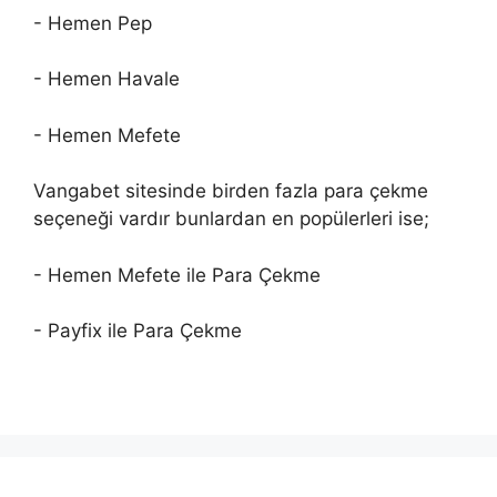
- Hemen Pep
- Hemen Havale
- Hemen Mefete
Vangabet sitesinde birden fazla para çekme
seçeneği vardır bunlardan en popülerleri ise;
- Hemen Mefete ile Para Çekme
- Payfix ile Para Çekme