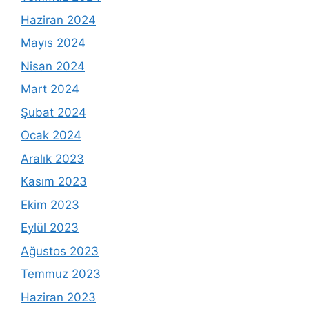
Haziran 2024
Mayıs 2024
Nisan 2024
Mart 2024
Şubat 2024
Ocak 2024
Aralık 2023
Kasım 2023
Ekim 2023
Eylül 2023
Ağustos 2023
Temmuz 2023
Haziran 2023