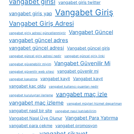
vangabet girisi
vangabet giris twitter
Vangabet Giriş
vangabet giris yap
Vangabet Giriş Adresi
Vangabet Güncel
vangabet giriş adresi güncellenmiştir
vangabet güncel adres
vangabet güncel adresi
Vangabet güncel giriş
vangabet güncel giriş adresi nedir
vangabet güncel giriş linki
Vangabet Güvenilir Mi
vangabet güvenebilir miyim
vangabet güvenlir mi
vangabet güvenilir web sitesi
vangabet kayit
Vangabet kayıt
vangabet kapatma
vangabet kaç oldu
vangabet kullanıcı puanları nedir
vangabet maç izle
vangabet kuruluştan i̇lerleme
vangabet maç izleme
vangabet müşteri hizmet departman
vangabet nasil bir site
vangabet nasıl katılabilirim
Vangabet Para Yatırma
Vangabet Nasıl Üye Olunur
vangabet para çekme
vangabet promosyon
vangabet sikayet