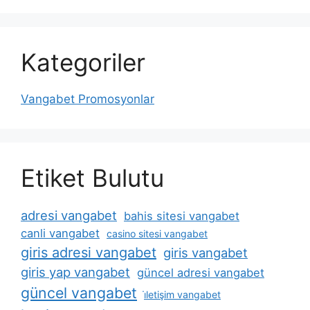
Kategoriler
Vangabet Promosyonlar
Etiket Bulutu
adresi vangabet
bahis sitesi vangabet
canli vangabet
casino sitesi vangabet
giris adresi vangabet
giris vangabet
giris yap vangabet
güncel adresi vangabet
güncel vangabet
i̇letişim vangabet