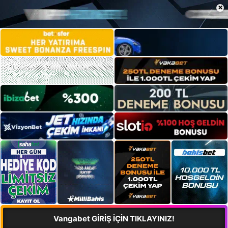
×
Vangabet GİRİŞ İÇİN TIKLAYINIZ!