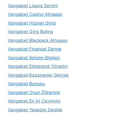
Vangabet Lisans Seçimi
Vangabet Casino Altyapısı
Vangabet Hizmet Girişi
Vangabet Giriş Bulma
Vangabet Blackjack Altyapısı
Vangabet Finansal Denge
Vangabet İletişim Bilgileri
Vangabet Etkileşimli Yönetim
Vangabet Kazananlar Gerçek
Vangabet Bonusu
Vangabet Oyun Öğrenimi
Vangabet En İyi Çevrimiçi
Vangabet Yasadışı Destek