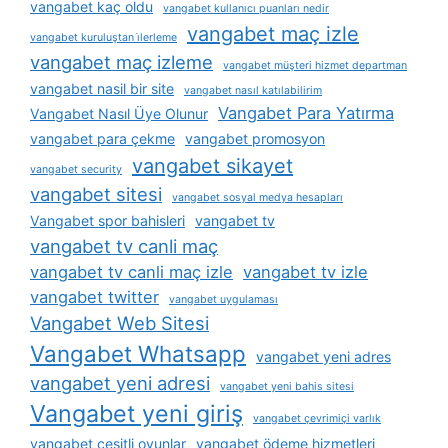
vangabet kaç oldu
vangabet kullanıcı puanları nedir
vangabet maç izle
vangabet kuruluştan i̇lerleme
vangabet maç izleme
vangabet müşteri hizmet departman
vangabet nasil bir site
vangabet nasıl katılabilirim
Vangabet Para Yatırma
Vangabet Nasıl Üye Olunur
vangabet para çekme
vangabet promosyon
vangabet sikayet
vangabet security
vangabet sitesi
vangabet sosyal medya hesapları
Vangabet spor bahisleri
vangabet tv
vangabet tv canli maç
vangabet tv canli maç izle
vangabet tv izle
vangabet twitter
vangabet uygulaması
Vangabet Web Sitesi
Vangabet Whatsapp
vangabet yeni adres
vangabet yeni adresi
vangabet yeni bahis sitesi
Vangabet yeni giriş
vangabet çevrimiçi varlık
vangabet çeşitli oyunlar
vangabet ödeme hizmetleri