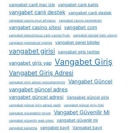
vangabet canli maç izle
vangabet canlı bahis
vangabet canlı destek
vangabet canlı destek
vangabet casino oyun altyapısı
vangabet casino seçenekleri
vangabet casino sitesi
vangabet com
vangabet depozitosuz canlı casino fiyatı
vangabet destek hattı ulaşım
vangabet genel bilgiler
vangabet geleneksel i̇şletme
vangabet girisi
vangabet giris twitter
Vangabet Giriş
vangabet giris yap
Vangabet Giriş Adresi
Vangabet Güncel
vangabet giriş adresi güncellenmiştir
vangabet güncel adres
vangabet güncel adresi
Vangabet güncel giriş
vangabet güncel giriş adresi nedir
vangabet güncel giriş linki
Vangabet Güvenilir Mi
vangabet güvenebilir miyim
vangabet güvenlir mi
vangabet güvenilir web sitesi
vangabet kayit
Vangabet kayıt
vangabet kapatma