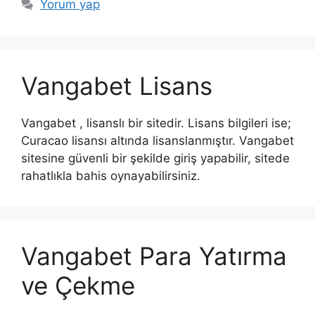
Yorum yap
Vangabet Lisans
Vangabet , lisanslı bir sitedir. Lisans bilgileri ise;
Curacao lisansı altında lisanslanmıştır. Vangabet
sitesine güvenli bir şekilde giriş yapabilir, sitede
rahatlıkla bahis oynayabilirsiniz.
Vangabet Para Yatırma
ve Çekme