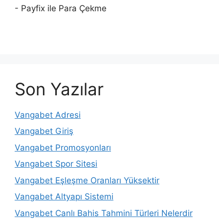
- Payfix ile Para Çekme
Son Yazılar
Vangabet Adresi
Vangabet Giriş
Vangabet Promosyonları
Vangabet Spor Sitesi
Vangabet Eşleşme Oranları Yüksektir
Vangabet Altyapı Sistemi
Vangabet Canlı Bahis Tahmini Türleri Nelerdir