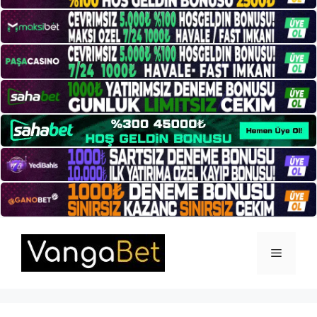
İçeriğe
atla
Menü