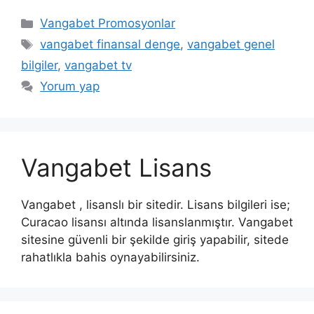
Kategoriler
Vangabet Promosyonlar
Etiketler
vangabet finansal denge
,
vangabet genel
bilgiler
,
vangabet tv
Yorum yap
Vangabet Lisans
Vangabet , lisanslı bir sitedir. Lisans bilgileri ise;
Curacao lisansı altında lisanslanmıştır. Vangabet
sitesine güvenli bir şekilde giriş yapabilir, sitede
rahatlıkla bahis oynayabilirsiniz.