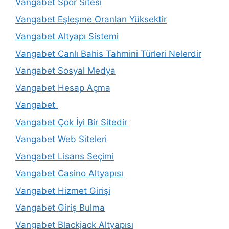
Vangabet Spor Sitesi
Vangabet Eşleşme Oranları Yüksektir
Vangabet Altyapı Sistemi
Vangabet Canlı Bahis Tahmini Türleri Nelerdir
Vangabet Sosyal Medya
Vangabet Hesap Açma
Vangabet
Vangabet Çok İyi Bir Sitedir
Vangabet Web Siteleri
Vangabet Lisans Seçimi
Vangabet Casino Altyapısı
Vangabet Hizmet Girişi
Vangabet Giriş Bulma
Vangabet Blackjack Altyapısı