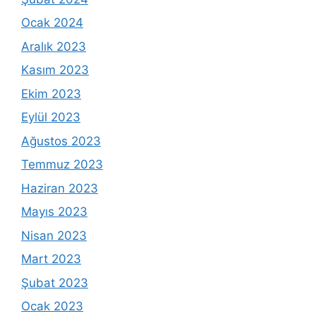
Ocak 2024
Aralık 2023
Kasım 2023
Ekim 2023
Eylül 2023
Ağustos 2023
Temmuz 2023
Haziran 2023
Mayıs 2023
Nisan 2023
Mart 2023
Şubat 2023
Ocak 2023