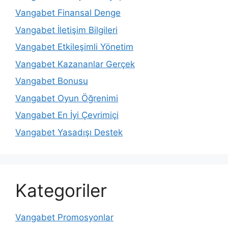
Vangabet Finansal Denge
Vangabet İletişim Bilgileri
Vangabet Etkileşimli Yönetim
Vangabet Kazananlar Gerçek
Vangabet Bonusu
Vangabet Oyun Öğrenimi
Vangabet En İyi Çevrimiçi
Vangabet Yasadışı Destek
Kategoriler
Vangabet Promosyonlar