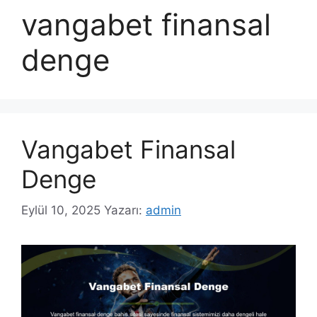
vangabet finansal
denge
Vangabet Finansal
Denge
Eylül 10, 2025
Yazarı:
admin