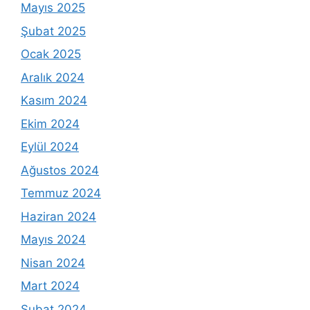
Mayıs 2025
Şubat 2025
Ocak 2025
Aralık 2024
Kasım 2024
Ekim 2024
Eylül 2024
Ağustos 2024
Temmuz 2024
Haziran 2024
Mayıs 2024
Nisan 2024
Mart 2024
Şubat 2024