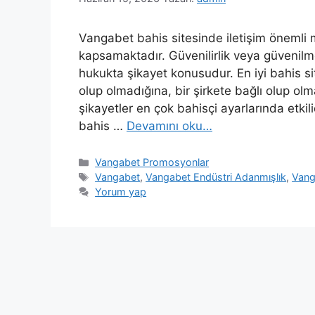
Vangabet bahis sitesinde iletişim önemli
kapsamaktadır. Güvenilirlik veya güvenilme
hukukta şikayet konusudur. En iyi bahis site
olup olmadığına, bir şirkete bağlı olup o
şikayetler en çok bahisçi ayarlarında etk
bahis …
Devamını oku…
Kategoriler
Vangabet Promosyonlar
Etiketler
Vangabet
,
Vangabet Endüstri Adanmışlık
,
Vang
Yorum yap