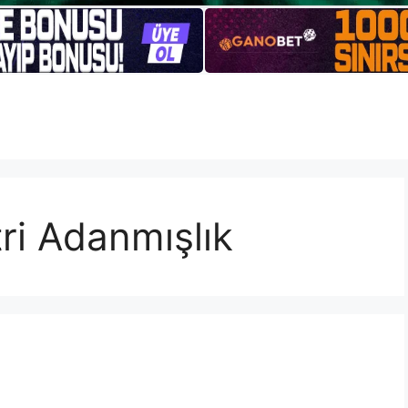
ri Adanmışlık