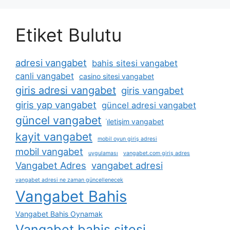
Etiket Bulutu
adresi vangabet
bahis sitesi vangabet
canli vangabet
casino sitesi vangabet
giris adresi vangabet
giris vangabet
giris yap vangabet
güncel adresi vangabet
güncel vangabet
i̇letişim vangabet
kayit vangabet
mobil oyun giriş adresi
mobil vangabet
uygulaması
vangabet.com giriş adres
Vangabet Adres
vangabet adresi
vangabet adresi ne zaman güncellenecek
Vangabet Bahis
Vangabet Bahis Oynamak
Vangabet bahis sitesi