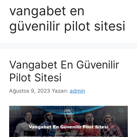
vangabet en
güvenilir pilot sitesi
Vangabet En Güvenilir
Pilot Sitesi
Ağustos 9, 2023
Yazarı:
admin