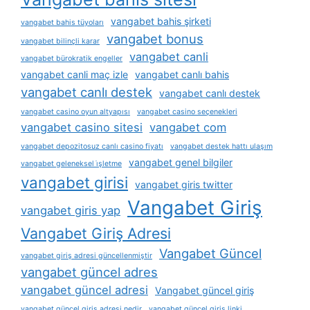
vangabet bahis şirketi
vangabet bahis tüyoları
vangabet bonus
vangabet bilinçli karar
vangabet canli
vangabet bürokratik engeller
vangabet canli maç izle
vangabet canlı bahis
vangabet canlı destek
vangabet canlı destek
vangabet casino oyun altyapısı
vangabet casino seçenekleri
vangabet casino sitesi
vangabet com
vangabet depozitosuz canlı casino fiyatı
vangabet destek hattı ulaşım
vangabet genel bilgiler
vangabet geleneksel i̇şletme
vangabet girisi
vangabet giris twitter
Vangabet Giriş
vangabet giris yap
Vangabet Giriş Adresi
Vangabet Güncel
vangabet giriş adresi güncellenmiştir
vangabet güncel adres
vangabet güncel adresi
Vangabet güncel giriş
vangabet güncel giriş adresi nedir
vangabet güncel giriş linki