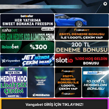
×
Vangabet GİRİŞ İÇİN TIKLAYINIZ!