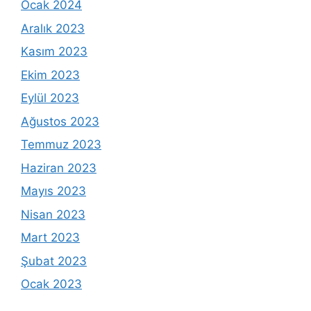
Ocak 2024
Aralık 2023
Kasım 2023
Ekim 2023
Eylül 2023
Ağustos 2023
Temmuz 2023
Haziran 2023
Mayıs 2023
Nisan 2023
Mart 2023
Şubat 2023
Ocak 2023