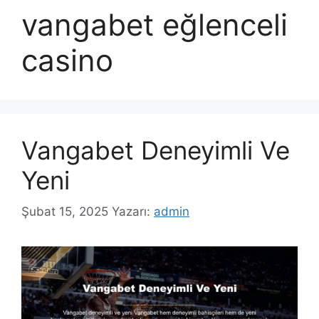
vangabet eğlenceli
casino
Vangabet Deneyimli Ve
Yeni
Şubat 15, 2025
Yazarı:
admin