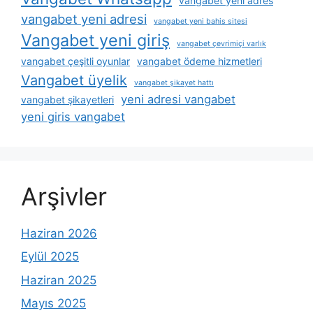
vangabet yeni adres
vangabet yeni adresi
vangabet yeni bahis sitesi
Vangabet yeni giriş
vangabet çevrimiçi varlık
vangabet çeşitli oyunlar
vangabet ödeme hizmetleri
Vangabet üyelik
vangabet şikayet hattı
yeni adresi vangabet
vangabet şikayetleri
yeni giris vangabet
Arşivler
Haziran 2026
Eylül 2025
Haziran 2025
Mayıs 2025