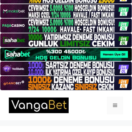
İçeriğe
atla
Menü