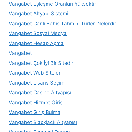
Vangabet Eşleşme Oranları Yüksektir
Vangabet Altyapı Sistemi
Vangabet Canlı Bahis Tahmini Türleri Nelerdir
Vangabet Sosyal Medya
Vangabet Hesap Açma
Vangabet
Vangabet Çok İyi Bir Sitedir
Vangabet Web Siteleri
Vangabet Lisans Seçimi
Vangabet Casino Altyapısı
Vangabet Hizmet Girişi
Vangabet Giriş Bulma
Vangabet Blackjack Altyapısı