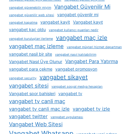
Vangabet Güvenilir Mi
vangabet güvenebilir miyim
vangabet güvenlir mi
vangabet güvenilir web sitesi
vangabet kayit
Vangabet kayıt
vangabet kapatma
vangabet kaç oldu
vangabet kullanıcı puanları nedir
vangabet maç izle
vangabet kuruluştan i̇lerleme
vangabet maç izleme
vangabet müşteri hizmet departman
vangabet nasil bir site
vangabet nasıl katılabilirim
Vangabet Para Yatırma
Vangabet Nasıl Üye Olunur
vangabet para çekme
vangabet promosyon
vangabet sikayet
vangabet security
vangabet sitesi
vangabet sosyal medya hesapları
Vangabet spor bahisleri
vangabet tv
vangabet tv canli maç
vangabet tv canli maç izle
vangabet tv izle
vangabet twitter
vangabet uygulaması
Vangabet Web Sitesi
Vangabet Whatsapp