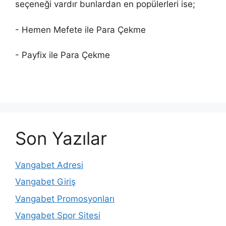
seçeneği vardır bunlardan en popülerleri ise;
- Hemen Mefete ile Para Çekme
- Payfix ile Para Çekme
Son Yazılar
Vangabet Adresi
Vangabet Giriş
Vangabet Promosyonları
Vangabet Spor Sitesi