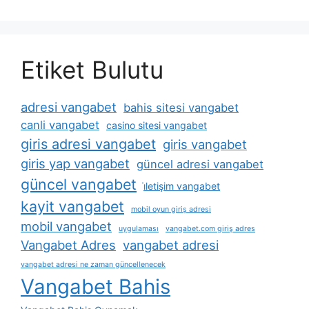
Etiket Bulutu
adresi vangabet
bahis sitesi vangabet
canli vangabet
casino sitesi vangabet
giris adresi vangabet
giris vangabet
giris yap vangabet
güncel adresi vangabet
güncel vangabet
i̇letişim vangabet
kayit vangabet
mobil oyun giriş adresi
mobil vangabet
uygulaması
vangabet.com giriş adres
Vangabet Adres
vangabet adresi
vangabet adresi ne zaman güncellenecek
Vangabet Bahis