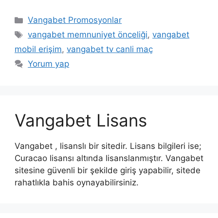
Kategoriler
Vangabet Promosyonlar
Etiketler
vangabet memnuniyet önceliği
,
vangabet
mobil erişim
,
vangabet tv canli maç
Yorum yap
Vangabet Lisans
Vangabet , lisanslı bir sitedir. Lisans bilgileri ise;
Curacao lisansı altında lisanslanmıştır. Vangabet
sitesine güvenli bir şekilde giriş yapabilir, sitede
rahatlıkla bahis oynayabilirsiniz.