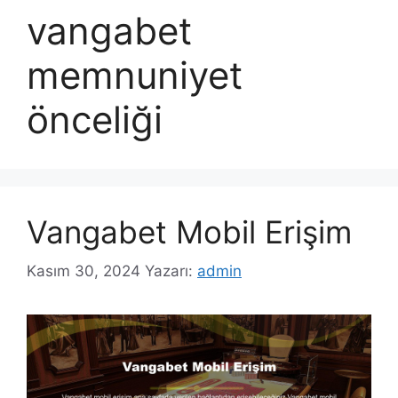
vangabet
memnuniyet
önceliği
Vangabet Mobil Erişim
Kasım 30, 2024
Yazarı:
admin