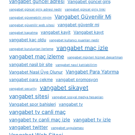
vangabet güncel adresi
Vangabet güncel giriş
vangabet güncel giriş adresi nedir
vangabet güncel giriş linki
Vangabet Güvenilir Mi
vangabet güvenebilir miyim
vangabet güvenlir mi
vangabet güvenilir web sitesi
vangabet kayit
Vangabet kayıt
vangabet kapatma
vangabet kaç oldu
vangabet kullanıcı puanları nedir
vangabet maç izle
vangabet kuruluştan i̇lerleme
vangabet maç izleme
vangabet müşteri hizmet departman
vangabet nasil bir site
vangabet nasıl katılabilirim
Vangabet Para Yatırma
Vangabet Nasıl Üye Olunur
vangabet para çekme
vangabet promosyon
vangabet sikayet
vangabet security
vangabet sitesi
vangabet sosyal medya hesapları
Vangabet spor bahisleri
vangabet tv
vangabet tv canli maç
vangabet tv canli maç izle
vangabet tv izle
vangabet twitter
vangabet uygulaması
Vangabet Web Sitesi