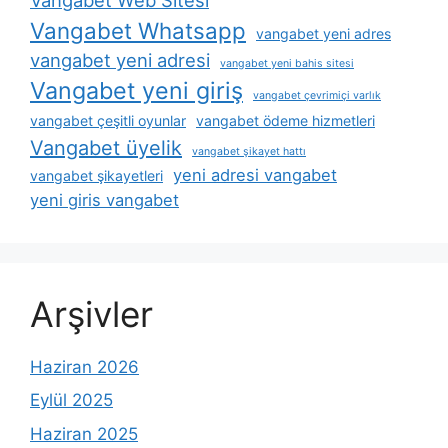
Vangabet Whatsapp
vangabet yeni adres
vangabet yeni adresi
vangabet yeni bahis sitesi
Vangabet yeni giriş
vangabet çevrimiçi varlık
vangabet çeşitli oyunlar
vangabet ödeme hizmetleri
Vangabet üyelik
vangabet şikayet hattı
yeni adresi vangabet
vangabet şikayetleri
yeni giris vangabet
Arşivler
Haziran 2026
Eylül 2025
Haziran 2025