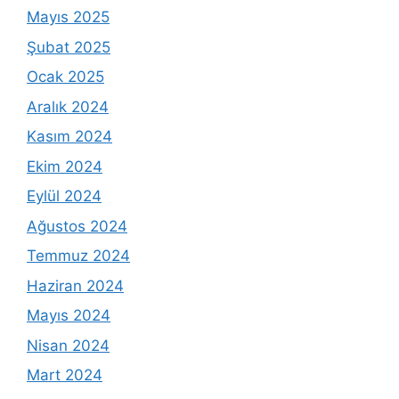
Mayıs 2025
Şubat 2025
Ocak 2025
Aralık 2024
Kasım 2024
Ekim 2024
Eylül 2024
Ağustos 2024
Temmuz 2024
Haziran 2024
Mayıs 2024
Nisan 2024
Mart 2024