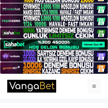
İçeriğe
atla
Menü