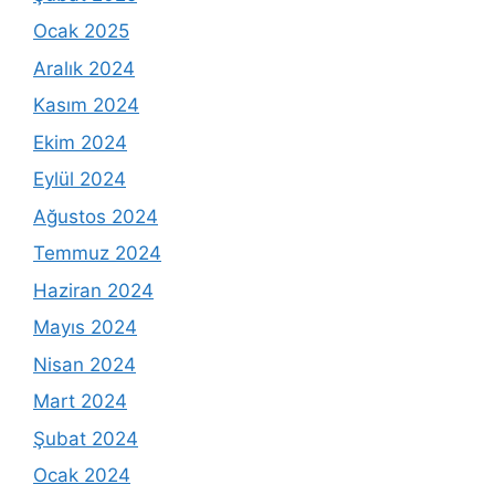
Ocak 2025
Aralık 2024
Kasım 2024
Ekim 2024
Eylül 2024
Ağustos 2024
Temmuz 2024
Haziran 2024
Mayıs 2024
Nisan 2024
Mart 2024
Şubat 2024
Ocak 2024