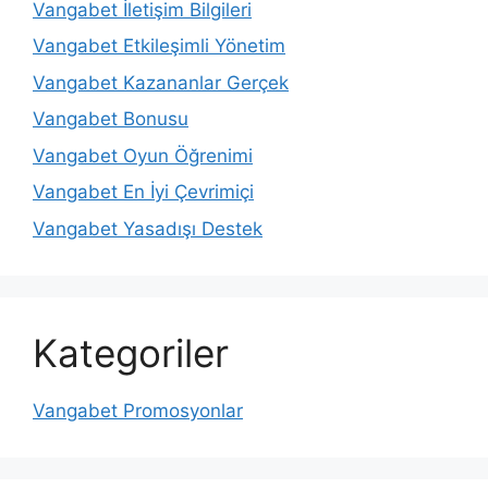
Vangabet İletişim Bilgileri
Vangabet Etkileşimli Yönetim
Vangabet Kazananlar Gerçek
Vangabet Bonusu
Vangabet Oyun Öğrenimi
Vangabet En İyi Çevrimiçi
Vangabet Yasadışı Destek
Kategoriler
Vangabet Promosyonlar