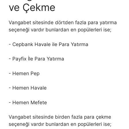
ve Çekme
Vangabet sitesinde dörtden fazla para yatırma
seçeneği vardır bunlardan en popülerleri ise;
- Cepbank Havale ile Para Yatırma
- Payfix İle Para Yatırma
- Hemen Pep
- Hemen Havale
- Hemen Mefete
Vangabet sitesinde birden fazla para çekme
seçeneği vardır bunlardan en popülerleri ise;