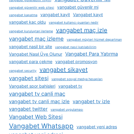
vangabet güvenebilir miyim
vangabet güvenlir mi
vangabet güvenilir web sitesi
vangabet kayit
Vangabet kayıt
vangabet kapatma
vangabet kaç oldu
vangabet kullanıcı puanları nedir
vangabet maç izle
vangabet kuruluştan i̇lerleme
vangabet maç izleme
vangabet müşteri hizmet departman
vangabet nasil bir site
vangabet nasıl katılabilirim
Vangabet Para Yatırma
Vangabet Nasıl Üye Olunur
vangabet para çekme
vangabet promosyon
vangabet sikayet
vangabet security
vangabet sitesi
vangabet sosyal medya hesapları
Vangabet spor bahisleri
vangabet tv
vangabet tv canli maç
vangabet tv canli maç izle
vangabet tv izle
vangabet twitter
vangabet uygulaması
Vangabet Web Sitesi
Vangabet Whatsapp
vangabet yeni adres