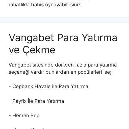
rahatlıkla bahis oynayabilirsiniz.
Vangabet Para Yatırma
ve Çekme
Vangabet sitesinde dörtden fazla para yatırma
seçeneği vardır bunlardan en popülerleri ise;
- Cepbank Havale ile Para Yatırma
- Payfix İle Para Yatırma
- Hemen Pep