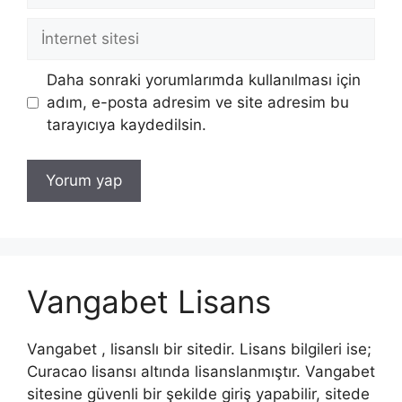
İnternet
sitesi
Daha sonraki yorumlarımda kullanılması için
adım, e-posta adresim ve site adresim bu
tarayıcıya kaydedilsin.
Vangabet Lisans
Vangabet , lisanslı bir sitedir. Lisans bilgileri ise;
Curacao lisansı altında lisanslanmıştır. Vangabet
sitesine güvenli bir şekilde giriş yapabilir, sitede