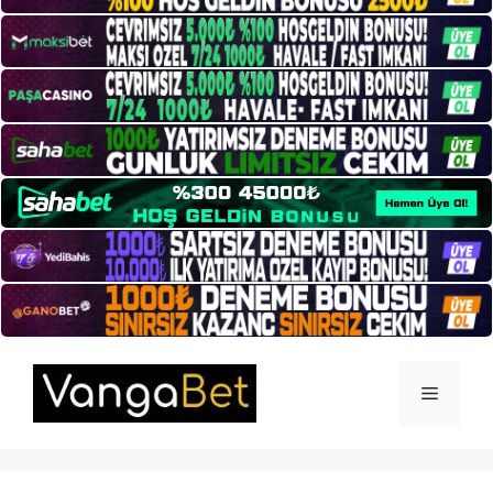
İçeriğe
atla
Menü