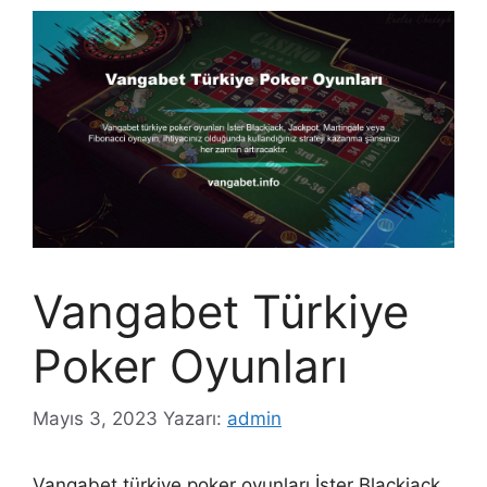
Vangabet Türkiye
Poker Oyunları
Mayıs 3, 2023
Yazarı:
admin
Vangabet türkiye poker oyunları İster Blackjack,