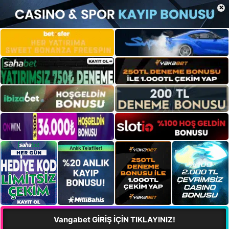
×
Vangabet GİRİŞ İÇİN TIKLAYINIZ!