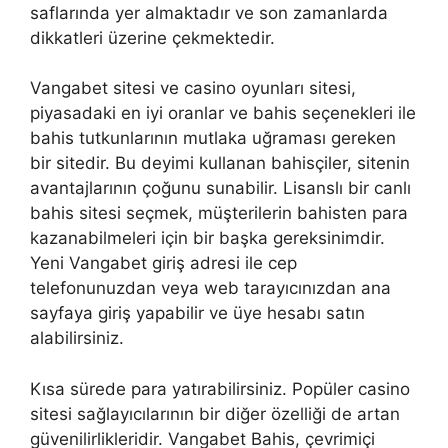
saflarında yer almaktadır ve son zamanlarda
dikkatleri üzerine çekmektedir.
Vangabet sitesi ve casino oyunları sitesi,
piyasadaki en iyi oranlar ve bahis seçenekleri ile
bahis tutkunlarının mutlaka uğraması gereken
bir sitedir. Bu deyimi kullanan bahisçiler, sitenin
avantajlarının çoğunu sunabilir. Lisanslı bir canlı
bahis sitesi seçmek, müşterilerin bahisten para
kazanabilmeleri için bir başka gereksinimdir.
Yeni Vangabet giriş adresi ile cep
telefonunuzdan veya web tarayıcınızdan ana
sayfaya giriş yapabilir ve üye hesabı satın
alabilirsiniz.
Kısa sürede para yatırabilirsiniz. Popüler casino
sitesi sağlayıcılarının bir diğer özelliği de artan
güvenilirlikleridir. Vangabet Bahis, çevrimiçi