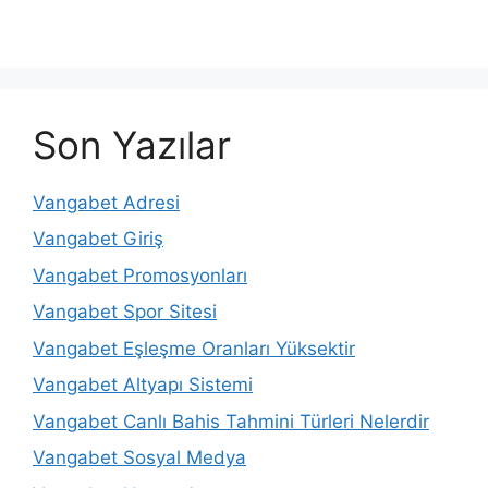
Son Yazılar
Vangabet Adresi
Vangabet Giriş
Vangabet Promosyonları
Vangabet Spor Sitesi
Vangabet Eşleşme Oranları Yüksektir
Vangabet Altyapı Sistemi
Vangabet Canlı Bahis Tahmini Türleri Nelerdir
Vangabet Sosyal Medya