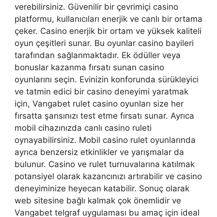
verebilirsiniz. Güvenilir bir çevrimiçi casino
platformu, kullanıcıları enerjik ve canlı bir ortama
çeker. Casino enerjik bir ortam ve yüksek kaliteli
oyun çeşitleri sunar. Bu oyunlar casino bayileri
tarafından sağlanmaktadır. Ek ödüller veya
bonuslar kazanma fırsatı sunan casino
oyunlarını seçin. Evinizin konforunda sürükleyici
ve tatmin edici bir casino deneyimi yaratmak
için, Vangabet rulet casino oyunları size her
fırsatta şansınızı test etme fırsatı sunar. Ayrıca
mobil cihazınızda canlı casino ruleti
oynayabilirsiniz. Mobil casino rulet oyunlarında
ayrıca benzersiz etkinlikler ve yarışmalar da
bulunur. Casino ve rulet turnuvalarına katılmak
potansiyel olarak kazancınızı artırabilir ve casino
deneyiminize heyecan katabilir. Sonuç olarak
web sitesine bağlı kalmak çok önemlidir ve
Vangabet telgraf uygulaması bu amaç için ideal