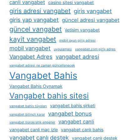
canli vangabet
casino sitesi vangabet
giris adresi vangabet
giris vangabet
giris yap vangabet
güncel adresi vangabet
güncel vangabet
i̇letişim vangabet
kayit vangabet
mobil oyun giriş adresi
mobil vangabet
uygulaması
vangabet.com giriş adres
Vangabet Adres
vangabet adresi
vangabet adresi ne zaman güncellenecek
Vangabet Bahis
Vangabet Bahis Oynamak
Vangabet bahis sitesi
vangabet bahis şirketi
vangabet bahis tüyoları
vangabet bonus
vangabet bilinçli karar
vangabet canli
vangabet bürokratik engeller
vangabet canli maç izle
vangabet canlı bahis
vangabet canlı destek
vangabet canlı destek