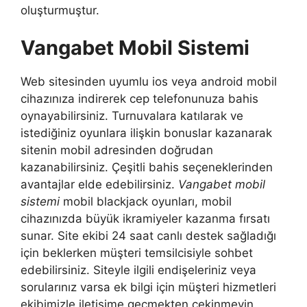
oluşturmuştur.
Vangabet Mobil Sistemi
Web sitesinden uyumlu ios veya android mobil
cihazınıza indirerek cep telefonunuza bahis
oynayabilirsiniz. Turnuvalara katılarak ve
istediğiniz oyunlara ilişkin bonuslar kazanarak
sitenin mobil adresinden doğrudan
kazanabilirsiniz. Çeşitli bahis seçeneklerinden
avantajlar elde edebilirsiniz.
Vangabet mobil
sistemi
mobil blackjack oyunları, mobil
cihazınızda büyük ikramiyeler kazanma fırsatı
sunar. Site ekibi 24 saat canlı destek sağladığı
için beklerken müşteri temsilcisiyle sohbet
edebilirsiniz. Siteyle ilgili endişeleriniz veya
sorularınız varsa ek bilgi için müşteri hizmetleri
ekibimizle iletişime geçmekten çekinmeyin.