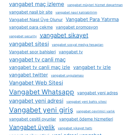
vangabet maç izleme
vangabet müşteri hizmet departman
vangabet nasil bir site
vangabet nasıl katılabilirim
Vangabet Para Yatırma
Vangabet Nasıl Üye Olunur
vangabet para çekme
vangabet promosyon
vangabet sikayet
vangabet security
vangabet sitesi
vangabet sosyal medya hesapları
Vangabet spor bahisleri
vangabet tv
vangabet tv canli maç
vangabet tv canli maç izle
vangabet tv izle
vangabet twitter
vangabet uygulaması
Vangabet Web Sitesi
Vangabet Whatsapp
vangabet yeni adres
vangabet yeni adresi
vangabet yeni bahis sitesi
Vangabet yeni giriş
vangabet çevrimiçi varlık
vangabet çeşitli oyunlar
vangabet ödeme hizmetleri
Vangabet üyelik
vangabet şikayet hattı