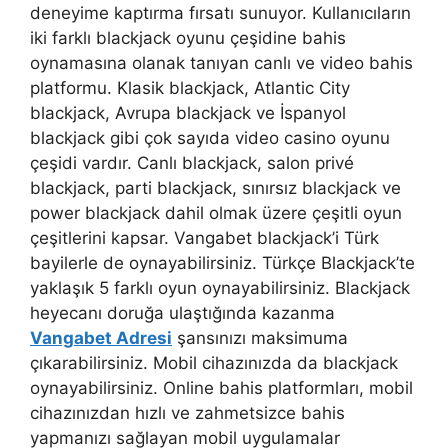
deneyime kaptırma fırsatı sunuyor. Kullanıcıların
iki farklı blackjack oyunu çeşidine bahis
oynamasına olanak tanıyan canlı ve video bahis
platformu. Klasik blackjack, Atlantic City
blackjack, Avrupa blackjack ve İspanyol
blackjack gibi çok sayıda video casino oyunu
çeşidi vardır. Canlı blackjack, salon privé
blackjack, parti blackjack, sınırsız blackjack ve
power blackjack dahil olmak üzere çeşitli oyun
çeşitlerini kapsar. Vangabet blackjack’i Türk
bayilerle de oynayabilirsiniz. Türkçe Blackjack’te
yaklaşık 5 farklı oyun oynayabilirsiniz. Blackjack
heyecanı doruğa ulaştığında kazanma
Vangabet Adresi
şansınızı maksimuma
çıkarabilirsiniz. Mobil cihazınızda da blackjack
oynayabilirsiniz. Online bahis platformları, mobil
cihazınızdan hızlı ve zahmetsizce bahis
yapmanızı sağlayan mobil uygulamalar