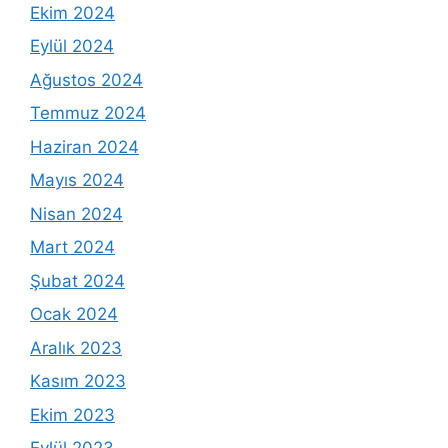
Ekim 2024
Eylül 2024
Ağustos 2024
Temmuz 2024
Haziran 2024
Mayıs 2024
Nisan 2024
Mart 2024
Şubat 2024
Ocak 2024
Aralık 2023
Kasım 2023
Ekim 2023