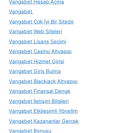
Vangabet Hesap Açma
Vangabet
Vangabet Çok İyi Bir Sitedir
Vangabet Web Siteleri
Vangabet Lisans Seçimi
Vangabet Casino Altyapısı
Vangabet Hizmet Girişi
Vangabet Giriş Bulma
Vangabet Blackjack Altyapısı
Vangabet Finansal Denge
Vangabet İletişim Bilgileri
Vangabet Etkileşimli Yönetim
Vangabet Kazananlar Gerçek
Vangabet Bonusu