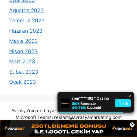
Eylül 2023
Ağustos 2023
Temmuz 2023
Haziran 2023
Mayıs 2023
Nisan 2023
Mart 2023
Şubat 2023
Ocak 2023
Avrasya'nın en büyük reklam platformunda olmak için
Microsoft Teams:
reklam@avrasyamarketing.com
×
adresimizden veya Telegram: @Avrasyamarketing
adresimizden irtibat kurabilirsiniz. (Tek iletişim