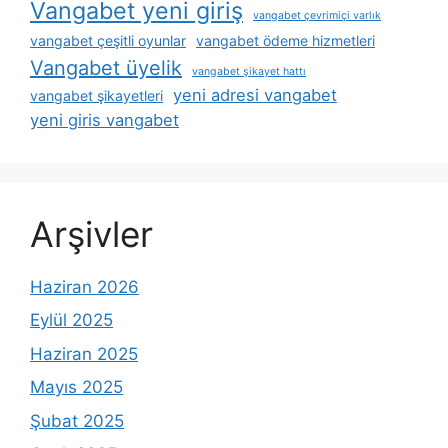
Vangabet yeni giriş
vangabet çevrimiçi varlık
vangabet çeşitli oyunlar
vangabet ödeme hizmetleri
Vangabet üyelik
vangabet şikayet hattı
yeni adresi vangabet
vangabet şikayetleri
yeni giris vangabet
Arşivler
Haziran 2026
Eylül 2025
Haziran 2025
Mayıs 2025
Şubat 2025