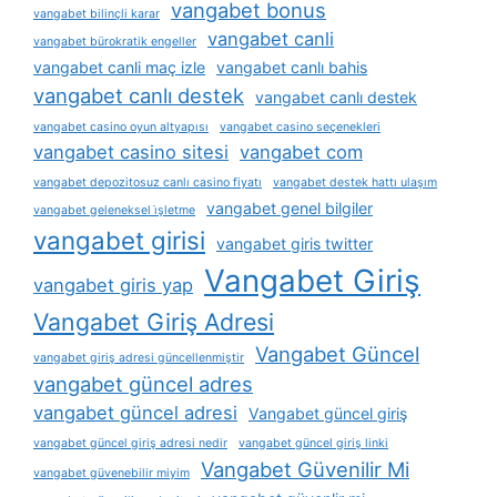
vangabet bonus
vangabet bilinçli karar
vangabet canli
vangabet bürokratik engeller
vangabet canli maç izle
vangabet canlı bahis
vangabet canlı destek
vangabet canlı destek
vangabet casino oyun altyapısı
vangabet casino seçenekleri
vangabet casino sitesi
vangabet com
vangabet depozitosuz canlı casino fiyatı
vangabet destek hattı ulaşım
vangabet genel bilgiler
vangabet geleneksel i̇şletme
vangabet girisi
vangabet giris twitter
Vangabet Giriş
vangabet giris yap
Vangabet Giriş Adresi
Vangabet Güncel
vangabet giriş adresi güncellenmiştir
vangabet güncel adres
vangabet güncel adresi
Vangabet güncel giriş
vangabet güncel giriş adresi nedir
vangabet güncel giriş linki
Vangabet Güvenilir Mi
vangabet güvenebilir miyim