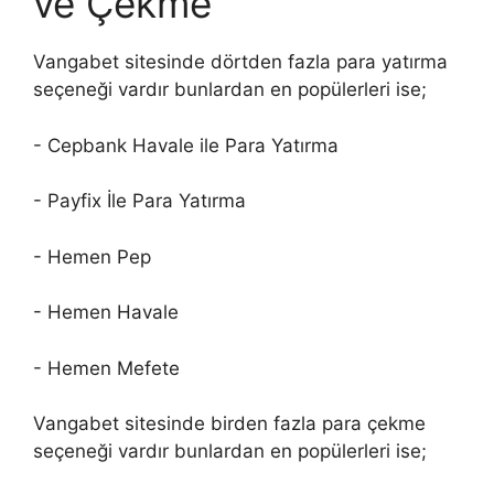
ve Çekme
Vangabet sitesinde dörtden fazla para yatırma
seçeneği vardır bunlardan en popülerleri ise;
- Cepbank Havale ile Para Yatırma
- Payfix İle Para Yatırma
- Hemen Pep
- Hemen Havale
- Hemen Mefete
Vangabet sitesinde birden fazla para çekme
seçeneği vardır bunlardan en popülerleri ise;