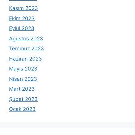
Kasım 2023
Ekim 2023
Eylül 2023
Ağustos 2023
Temmuz 2023
Haziran 2023
Mayıs 2023
Nisan 2023
Mart 2023
Şubat 2023
Ocak 2023