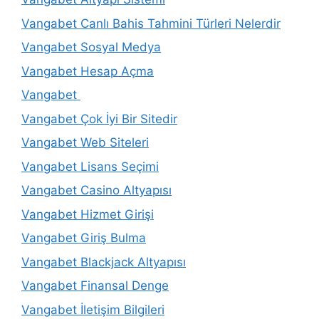
Vangabet Canlı Bahis Tahmini Türleri Nelerdir
Vangabet Sosyal Medya
Vangabet Hesap Açma
Vangabet
Vangabet Çok İyi Bir Sitedir
Vangabet Web Siteleri
Vangabet Lisans Seçimi
Vangabet Casino Altyapısı
Vangabet Hizmet Girişi
Vangabet Giriş Bulma
Vangabet Blackjack Altyapısı
Vangabet Finansal Denge
Vangabet İletişim Bilgileri