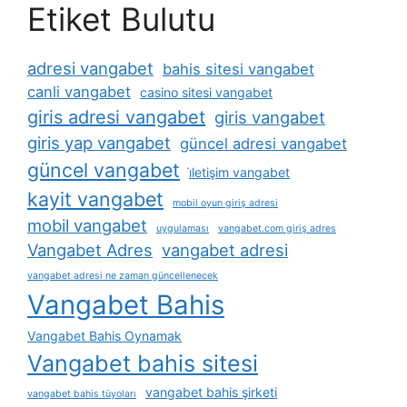
Etiket Bulutu
adresi vangabet
bahis sitesi vangabet
canli vangabet
casino sitesi vangabet
giris adresi vangabet
giris vangabet
giris yap vangabet
güncel adresi vangabet
güncel vangabet
i̇letişim vangabet
kayit vangabet
mobil oyun giriş adresi
mobil vangabet
uygulaması
vangabet.com giriş adres
Vangabet Adres
vangabet adresi
vangabet adresi ne zaman güncellenecek
Vangabet Bahis
Vangabet Bahis Oynamak
Vangabet bahis sitesi
vangabet bahis şirketi
vangabet bahis tüyoları