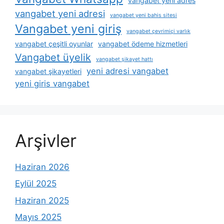
vangabet yeni adres
vangabet yeni adresi
vangabet yeni bahis sitesi
Vangabet yeni giriş
vangabet çevrimiçi varlık
vangabet çeşitli oyunlar
vangabet ödeme hizmetleri
Vangabet üyelik
vangabet şikayet hattı
yeni adresi vangabet
vangabet şikayetleri
yeni giris vangabet
Arşivler
Haziran 2026
Eylül 2025
Haziran 2025
Mayıs 2025