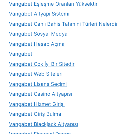
Vangabet Eşleşme Oranları Yüksektir
Vangabet Altyapı Sistemi
Vangabet Canlı Bahis Tahmini Türleri Nelerdir
Vangabet Sosyal Medya
Vangabet Hesap Açma
Vangabet
Vangabet Çok İyi Bir Sitedir
Vangabet Web Siteleri
Vangabet Lisans Seçimi
Vangabet Casino Altyapısı
Vangabet Hizmet Girişi
Vangabet Giriş Bulma
Vangabet Blackjack Altyapısı