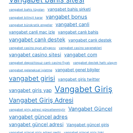
vangabet bahis şirketi
vangabet bahis tüyoları
vangabet bonus
vangabet bilinçli karar
vangabet canli
vangabet bürokratik engeller
vangabet canli maç izle
vangabet canlı bahis
vangabet canlı destek
vangabet canlı destek
vangabet casino oyun altyapısı
vangabet casino seçenekleri
vangabet casino sitesi
vangabet com
vangabet depozitosuz canlı casino fiyatı
vangabet destek hattı ulaşım
vangabet genel bilgiler
vangabet geleneksel i̇şletme
vangabet girisi
vangabet giris twitter
Vangabet Giriş
vangabet giris yap
Vangabet Giriş Adresi
Vangabet Güncel
vangabet giriş adresi güncellenmiştir
vangabet güncel adres
vangabet güncel adresi
Vangabet güncel giriş
vangabet güncel giriş adresi nedir
vangabet güncel giriş linki