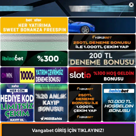
×
Vangabet GİRİŞ İÇİN TIKLAYINIZ!