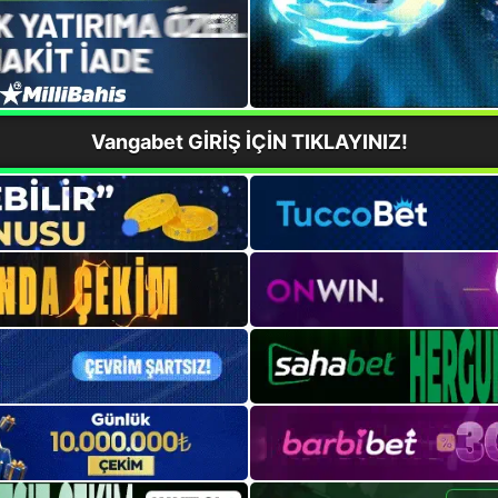
Vangabet GİRİŞ İÇİN TIKLAYINIZ!