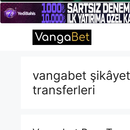
İçeriğe
atla
vangabet şikâye
transferleri