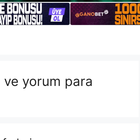
t ve yorum para