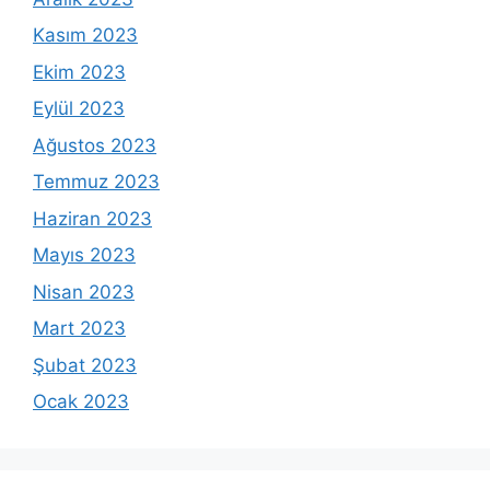
Kasım 2023
Ekim 2023
Eylül 2023
Ağustos 2023
Temmuz 2023
Haziran 2023
Mayıs 2023
Nisan 2023
Mart 2023
Şubat 2023
Ocak 2023