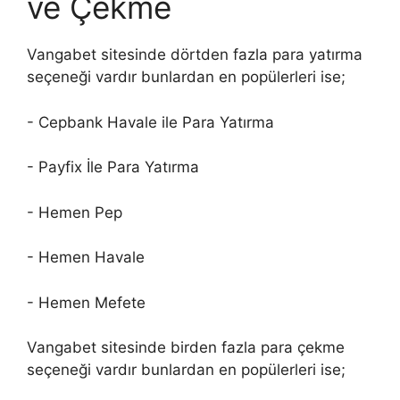
ve Çekme
Vangabet sitesinde dörtden fazla para yatırma
seçeneği vardır bunlardan en popülerleri ise;
- Cepbank Havale ile Para Yatırma
- Payfix İle Para Yatırma
- Hemen Pep
- Hemen Havale
- Hemen Mefete
Vangabet sitesinde birden fazla para çekme
seçeneği vardır bunlardan en popülerleri ise;