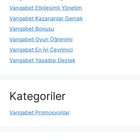
Vangabet Etkileşimli Yönetim
Vangabet Kazananlar Gerçek
Vangabet Bonusu
Vangabet Oyun Öğrenimi
Vangabet En İyi Çevrimiçi
Vangabet Yasadışı Destek
Kategoriler
Vangabet Promosyonlar