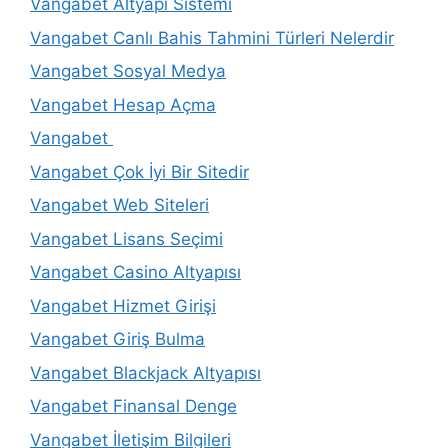
Vangabet Altyapı Sistemi
Vangabet Canlı Bahis Tahmini Türleri Nelerdir
Vangabet Sosyal Medya
Vangabet Hesap Açma
Vangabet
Vangabet Çok İyi Bir Sitedir
Vangabet Web Siteleri
Vangabet Lisans Seçimi
Vangabet Casino Altyapısı
Vangabet Hizmet Girişi
Vangabet Giriş Bulma
Vangabet Blackjack Altyapısı
Vangabet Finansal Denge
Vangabet İletişim Bilgileri