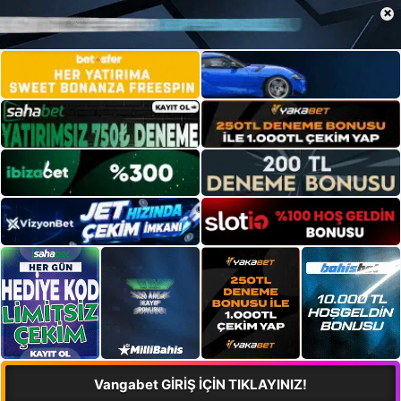
×
Vangabet GİRİŞ İÇİN TIKLAYINIZ!