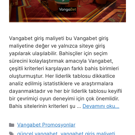
Vangabet giriş maliyeti bu Vangabet giriş
maliyetine değer ve yalnızca siteye giriş
yapılarak ulaşılabilir. Bahisçiler için seçim
sürecini kolaylaştırmak amacıyla Vangabet,
çeşitli kriterleri karşılayan farklı bahis birimleri
oluşturmuştur. Her liderlik tablosu dikkatlice
analiz edilmiş istatistiklere ve araştırmalara
dayanmaktadır ve her bir liderlik tablosu keyifli
bir çevrimiçi oyun deneyimi için çok önemlidir.
Bahis sitelerinin kriterleri şu …
Devamını oku…
Kategoriler
Vangabet Promosyonlar
Etiketler
güncel vangabet
,
vangabet giriş maliyeti
,