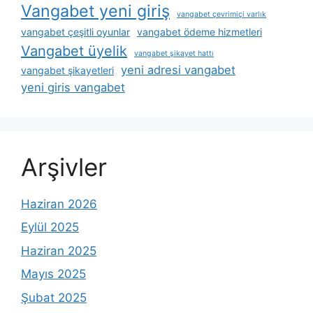
Vangabet yeni giriş
vangabet çevrimiçi varlık
vangabet çeşitli oyunlar
vangabet ödeme hizmetleri
Vangabet üyelik
vangabet şikayet hattı
yeni adresi vangabet
vangabet şikayetleri
yeni giris vangabet
Arşivler
Haziran 2026
Eylül 2025
Haziran 2025
Mayıs 2025
Şubat 2025