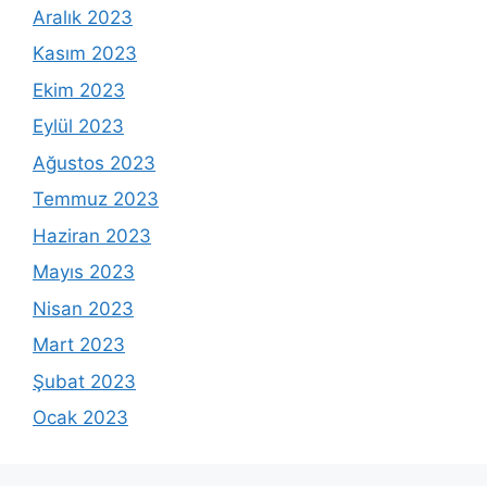
Aralık 2023
Kasım 2023
Ekim 2023
Eylül 2023
Ağustos 2023
Temmuz 2023
Haziran 2023
Mayıs 2023
Nisan 2023
Mart 2023
Şubat 2023
Ocak 2023