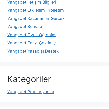
Vangabet İletişim Bilgileri
Vangabet Etkileşimli Yönetim
Vangabet Kazananlar Gerçek
Vangabet Bonusu
Vangabet Oyun Öğrenimi
Vangabet En İyi Çevrimiçi
Vangabet Yasadışı Destek
Kategoriler
Vangabet Promosyonlar