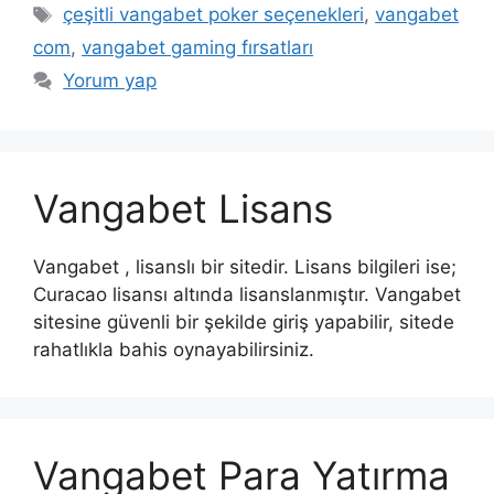
Etiketler
çeşitli vangabet poker seçenekleri
,
vangabet
com
,
vangabet gaming fırsatları
Yorum yap
Vangabet Lisans
Vangabet , lisanslı bir sitedir. Lisans bilgileri ise;
Curacao lisansı altında lisanslanmıştır. Vangabet
sitesine güvenli bir şekilde giriş yapabilir, sitede
rahatlıkla bahis oynayabilirsiniz.
Vangabet Para Yatırma