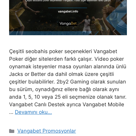
Çeşitli seobahis poker seçenekleri Vangabet
Poker diğer sitelerden farklı çalışır. Video poker
oynamak isteyenler masa oyunları alanında ünlü
Jacks or Better da dahil olmak üzere çeşitli
çeşitler bulabilirler. 2by2 Gaming olarak sunulan
bu sürüm, oynadığınız ellere bağlı olarak aynı
anda 1, 5, 10 veya 25 eli seçmenize olanak tanır.
Vangabet Canlı Destek ayrıca Vangabet Mobile
…
Devamını oku…
Kategoriler
Vangabet Promosyonlar