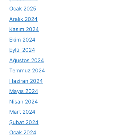
Ocak 2025
Aralık 2024
Kasım 2024
Ekim 2024
Eylül 2024
Ağustos 2024
Temmuz 2024
Haziran 2024
Mayıs 2024
Nisan 2024
Mart 2024
Şubat 2024
Ocak 2024