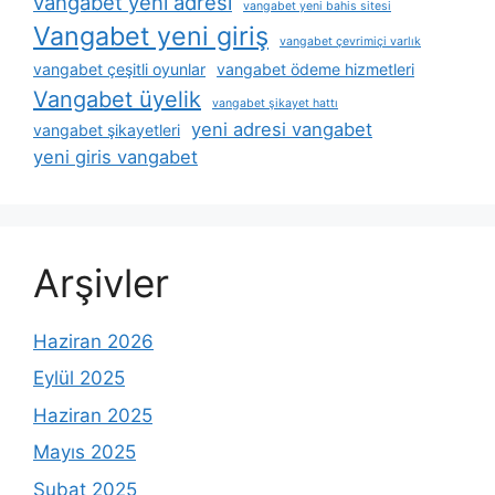
vangabet yeni adresi
vangabet yeni bahis sitesi
Vangabet yeni giriş
vangabet çevrimiçi varlık
vangabet çeşitli oyunlar
vangabet ödeme hizmetleri
Vangabet üyelik
vangabet şikayet hattı
yeni adresi vangabet
vangabet şikayetleri
yeni giris vangabet
Arşivler
Haziran 2026
Eylül 2025
Haziran 2025
Mayıs 2025
Şubat 2025