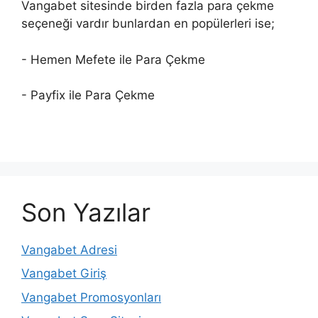
Vangabet sitesinde birden fazla para çekme
seçeneği vardır bunlardan en popülerleri ise;
- Hemen Mefete ile Para Çekme
- Payfix ile Para Çekme
Son Yazılar
Vangabet Adresi
Vangabet Giriş
Vangabet Promosyonları