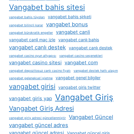
Vangabet bahis sitesi
vangabet bahis şirketi
vangabet bahis tüyoları
vangabet bonus
vangabet bilinçli karar
vangabet canli
vangabet bürokratik engeller
vangabet canli maç izle
vangabet canlı bahis
vangabet canlı destek
vangabet canlı destek
vangabet casino oyun altyapısı
vangabet casino seçenekleri
vangabet casino sitesi
vangabet com
vangabet depozitosuz canlı casino fiyatı
vangabet destek hattı ulaşım
vangabet genel bilgiler
vangabet geleneksel i̇şletme
vangabet girisi
vangabet giris twitter
Vangabet Giriş
vangabet giris yap
Vangabet Giriş Adresi
Vangabet Güncel
vangabet giriş adresi güncellenmiştir
vangabet güncel adres
vangabet güncel adresi
Vangabet güncel giriş