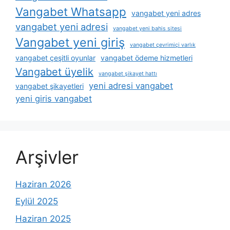
Vangabet Whatsapp
vangabet yeni adres
vangabet yeni adresi
vangabet yeni bahis sitesi
Vangabet yeni giriş
vangabet çevrimiçi varlık
vangabet çeşitli oyunlar
vangabet ödeme hizmetleri
Vangabet üyelik
vangabet şikayet hattı
yeni adresi vangabet
vangabet şikayetleri
yeni giris vangabet
Arşivler
Haziran 2026
Eylül 2025
Haziran 2025