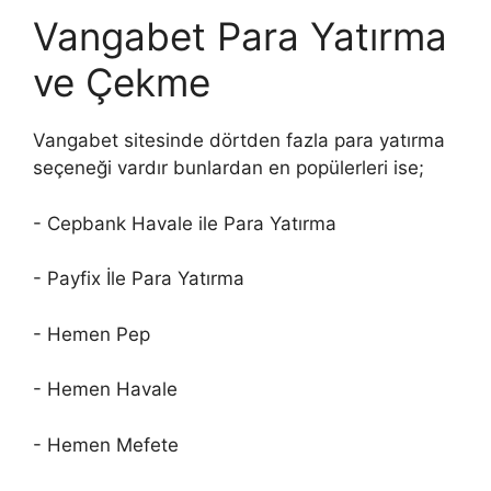
Vangabet Para Yatırma
ve Çekme
Vangabet sitesinde dörtden fazla para yatırma
seçeneği vardır bunlardan en popülerleri ise;
- Cepbank Havale ile Para Yatırma
- Payfix İle Para Yatırma
- Hemen Pep
- Hemen Havale
- Hemen Mefete