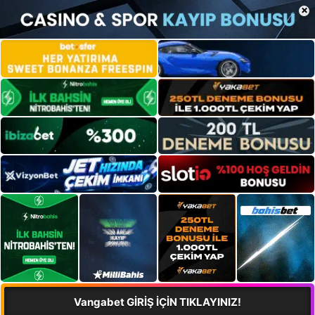
×
Vangabet GİRİŞ İÇİN TIKLAYINIZ!