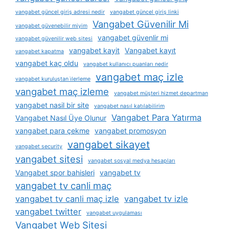
vangabet güncel giriş adresi nedir
vangabet güncel giriş linki
Vangabet Güvenilir Mi
vangabet güvenebilir miyim
vangabet güvenlir mi
vangabet güvenilir web sitesi
vangabet kayit
Vangabet kayıt
vangabet kapatma
vangabet kaç oldu
vangabet kullanıcı puanları nedir
vangabet maç izle
vangabet kuruluştan i̇lerleme
vangabet maç izleme
vangabet müşteri hizmet departman
vangabet nasil bir site
vangabet nasıl katılabilirim
Vangabet Para Yatırma
Vangabet Nasıl Üye Olunur
vangabet para çekme
vangabet promosyon
vangabet sikayet
vangabet security
vangabet sitesi
vangabet sosyal medya hesapları
Vangabet spor bahisleri
vangabet tv
vangabet tv canli maç
vangabet tv canli maç izle
vangabet tv izle
vangabet twitter
vangabet uygulaması
Vangabet Web Sitesi