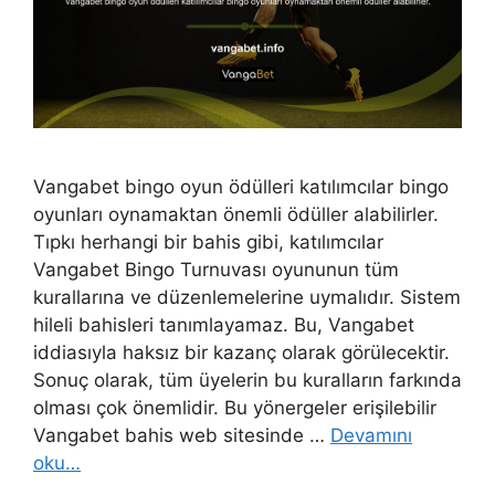
Vangabet bingo oyun ödülleri katılımcılar bingo
oyunları oynamaktan önemli ödüller alabilirler.
Tıpkı herhangi bir bahis gibi, katılımcılar
Vangabet Bingo Turnuvası oyununun tüm
kurallarına ve düzenlemelerine uymalıdır. Sistem
hileli bahisleri tanımlayamaz. Bu, Vangabet
iddiasıyla haksız bir kazanç olarak görülecektir.
Sonuç olarak, tüm üyelerin bu kuralların farkında
olması çok önemlidir. Bu yönergeler erişilebilir
Vangabet bahis web sitesinde …
Devamını
oku…