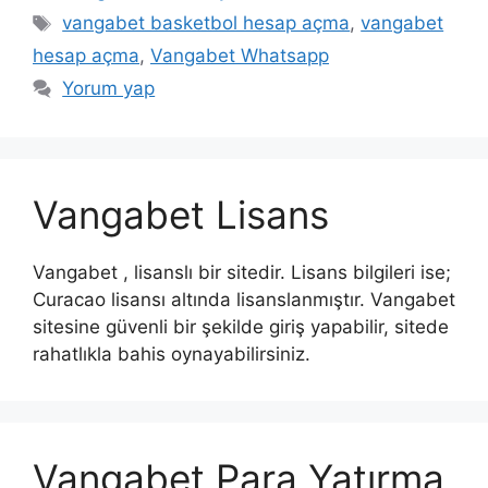
Etiketler
vangabet basketbol hesap açma
,
vangabet
hesap açma
,
Vangabet Whatsapp
Yorum yap
Vangabet Lisans
Vangabet , lisanslı bir sitedir. Lisans bilgileri ise;
Curacao lisansı altında lisanslanmıştır. Vangabet
sitesine güvenli bir şekilde giriş yapabilir, sitede
rahatlıkla bahis oynayabilirsiniz.
Vangabet Para Yatırma