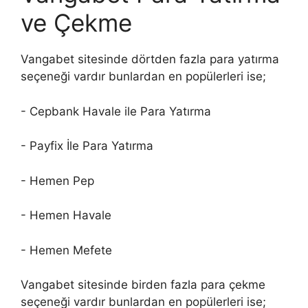
ve Çekme
Vangabet sitesinde dörtden fazla para yatırma
seçeneği vardır bunlardan en popülerleri ise;
- Cepbank Havale ile Para Yatırma
- Payfix İle Para Yatırma
- Hemen Pep
- Hemen Havale
- Hemen Mefete
Vangabet sitesinde birden fazla para çekme
seçeneği vardır bunlardan en popülerleri ise;