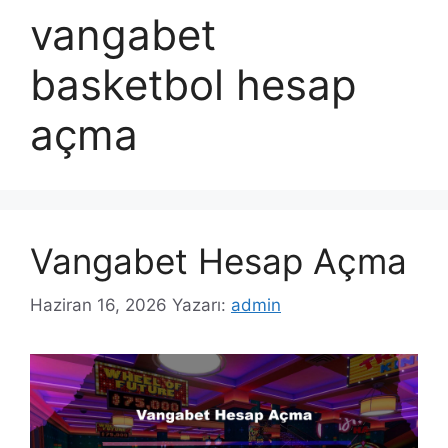
vangabet
basketbol hesap
açma
Vangabet Hesap Açma
Haziran 16, 2026
Yazarı:
admin