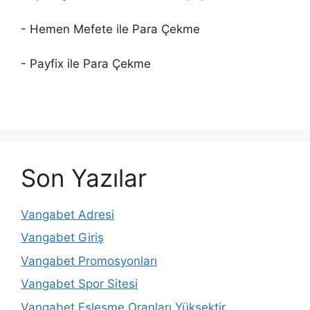
- Hemen Mefete ile Para Çekme
- Payfix ile Para Çekme
Son Yazılar
Vangabet Adresi
Vangabet Giriş
Vangabet Promosyonları
Vangabet Spor Sitesi
Vangabet Eşleşme Oranları Yüksektir