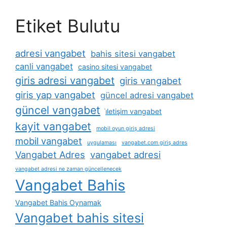
Etiket Bulutu
adresi vangabet
bahis sitesi vangabet
canli vangabet
casino sitesi vangabet
giris adresi vangabet
giris vangabet
giris yap vangabet
güncel adresi vangabet
güncel vangabet
i̇letişim vangabet
kayit vangabet
mobil oyun giriş adresi
mobil vangabet
uygulaması
vangabet.com giriş adres
Vangabet Adres
vangabet adresi
vangabet adresi ne zaman güncellenecek
Vangabet Bahis
Vangabet Bahis Oynamak
Vangabet bahis sitesi