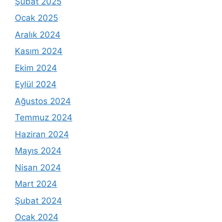
Şubat 2025
Ocak 2025
Aralık 2024
Kasım 2024
Ekim 2024
Eylül 2024
Ağustos 2024
Temmuz 2024
Haziran 2024
Mayıs 2024
Nisan 2024
Mart 2024
Şubat 2024
Ocak 2024