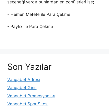
seçeneği vardır bunlardan en popülerleri ise;
- Hemen Mefete ile Para Çekme
- Payfix ile Para Çekme
Son Yazılar
Vangabet Adresi
Vangabet Giriş
Vangabet Promosyonları
Vangabet Spor Sitesi