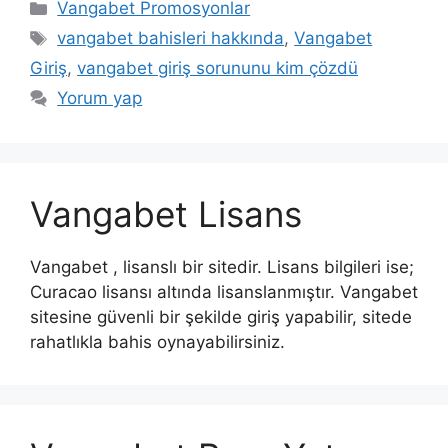
Kategoriler
Vangabet Promosyonlar
Etiketler
vangabet bahisleri hakkında
,
Vangabet
Giriş
,
vangabet giriş sorununu kim çözdü
Yorum yap
Vangabet Lisans
Vangabet , lisanslı bir sitedir. Lisans bilgileri ise;
Curacao lisansı altında lisanslanmıştır. Vangabet
sitesine güvenli bir şekilde giriş yapabilir, sitede
rahatlıkla bahis oynayabilirsiniz.