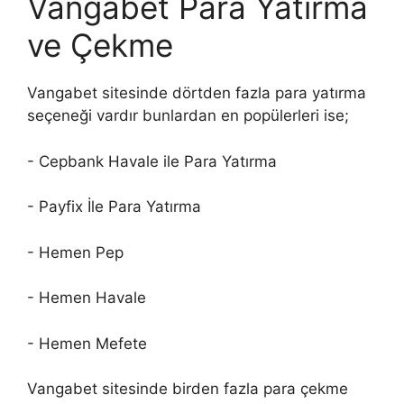
Vangabet Para Yatırma
ve Çekme
Vangabet sitesinde dörtden fazla para yatırma
seçeneği vardır bunlardan en popülerleri ise;
- Cepbank Havale ile Para Yatırma
- Payfix İle Para Yatırma
- Hemen Pep
- Hemen Havale
- Hemen Mefete
Vangabet sitesinde birden fazla para çekme