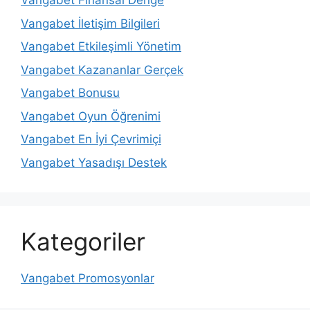
Vangabet Finansal Denge
Vangabet İletişim Bilgileri
Vangabet Etkileşimli Yönetim
Vangabet Kazananlar Gerçek
Vangabet Bonusu
Vangabet Oyun Öğrenimi
Vangabet En İyi Çevrimiçi
Vangabet Yasadışı Destek
Kategoriler
Vangabet Promosyonlar