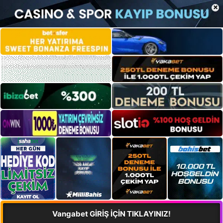
×
Vangabet GİRİŞ İÇİN TIKLAYINIZ!