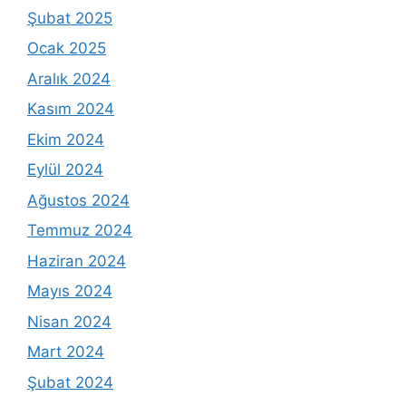
Şubat 2025
Ocak 2025
Aralık 2024
Kasım 2024
Ekim 2024
Eylül 2024
Ağustos 2024
Temmuz 2024
Haziran 2024
Mayıs 2024
Nisan 2024
Mart 2024
Şubat 2024