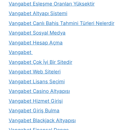
Vangabet Eşleşme Oranları Yüksektir
Vangabet Altyapı Sistemi
Vangabet Canlı Bahis Tahmini Türleri Nelerdir
Vangabet Sosyal Medya
Vangabet Hesap Açma
Vangabet
Vangabet Çok İyi Bir Sitedir
Vangabet Web Siteleri
Vangabet Lisans Seçimi
Vangabet Casino Altyapısı
Vangabet Hizmet Girişi
Vangabet Giriş Bulma
Vangabet Blackjack Altyapısı