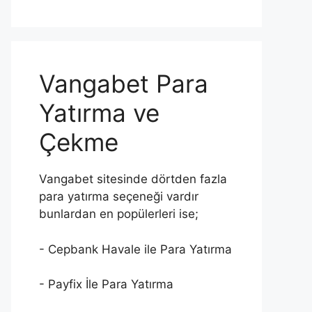
Vangabet Para
Yatırma ve
Çekme
Vangabet sitesinde dörtden fazla
para yatırma seçeneği vardır
bunlardan en popülerleri ise;
- Cepbank Havale ile Para Yatırma
- Payfix İle Para Yatırma