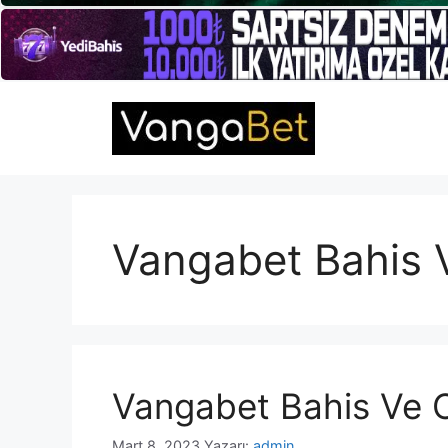
İçeriğe
atla
Vangabet Bahis 
Vangabet Bahis Ve 
Mart 8, 2023
Yazarı:
admin