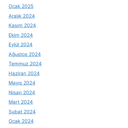
Ocak 2025
Aralık 2024
Kasım 2024
Ekim 2024
Eylül 2024
Ağustos 2024
Temmuz 2024
Haziran 2024
Mayıs 2024
Nisan 2024
Mart 2024
Şubat 2024
Ocak 2024