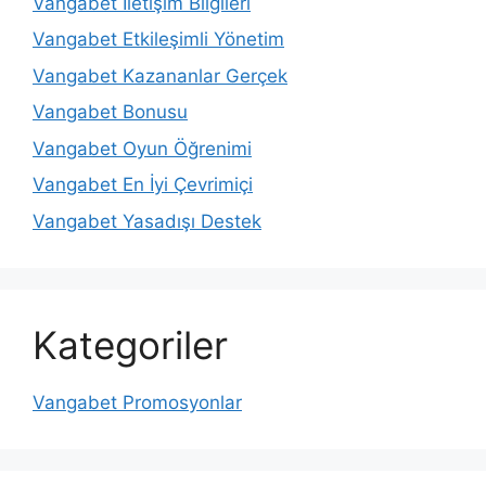
Vangabet İletişim Bilgileri
Vangabet Etkileşimli Yönetim
Vangabet Kazananlar Gerçek
Vangabet Bonusu
Vangabet Oyun Öğrenimi
Vangabet En İyi Çevrimiçi
Vangabet Yasadışı Destek
Kategoriler
Vangabet Promosyonlar