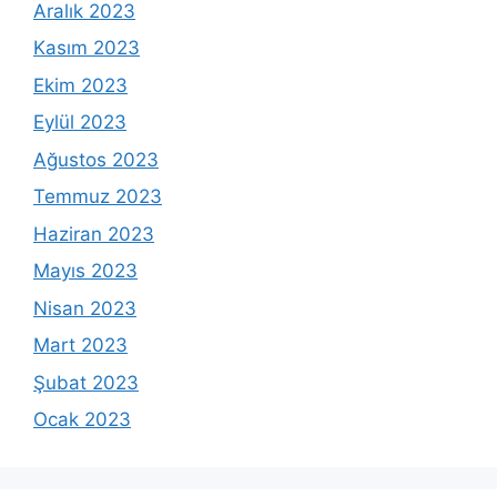
Aralık 2023
Kasım 2023
Ekim 2023
Eylül 2023
Ağustos 2023
Temmuz 2023
Haziran 2023
Mayıs 2023
Nisan 2023
Mart 2023
Şubat 2023
Ocak 2023