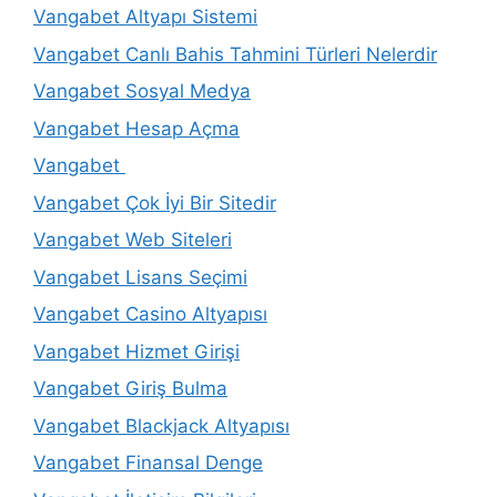
Vangabet Altyapı Sistemi
Vangabet Canlı Bahis Tahmini Türleri Nelerdir
Vangabet Sosyal Medya
Vangabet Hesap Açma
Vangabet
Vangabet Çok İyi Bir Sitedir
Vangabet Web Siteleri
Vangabet Lisans Seçimi
Vangabet Casino Altyapısı
Vangabet Hizmet Girişi
Vangabet Giriş Bulma
Vangabet Blackjack Altyapısı
Vangabet Finansal Denge