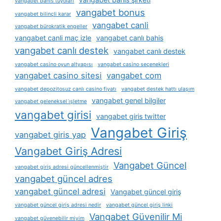
vangabet bahis tüyoları
vangabet bonus
vangabet bilinçli karar
vangabet canli
vangabet bürokratik engeller
vangabet canli maç izle
vangabet canlı bahis
vangabet canlı destek
vangabet canlı destek
vangabet casino oyun altyapısı
vangabet casino seçenekleri
vangabet casino sitesi
vangabet com
vangabet depozitosuz canlı casino fiyatı
vangabet destek hattı ulaşım
vangabet genel bilgiler
vangabet geleneksel i̇şletme
vangabet girisi
vangabet giris twitter
Vangabet Giriş
vangabet giris yap
Vangabet Giriş Adresi
Vangabet Güncel
vangabet giriş adresi güncellenmiştir
vangabet güncel adres
vangabet güncel adresi
Vangabet güncel giriş
vangabet güncel giriş adresi nedir
vangabet güncel giriş linki
Vangabet Güvenilir Mi
vangabet güvenebilir miyim