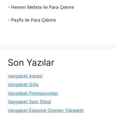
- Hemen Mefete ile Para Çekme
- Payfix ile Para Çekme
Son Yazılar
Vangabet Adresi
Vangabet Giriş
Vangabet Promosyonları
Vangabet Spor Sitesi
Vangabet Eşleşme Oranları Yüksektir