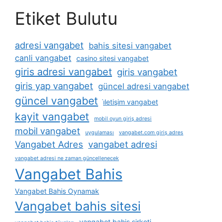
Etiket Bulutu
adresi vangabet
bahis sitesi vangabet
canli vangabet
casino sitesi vangabet
giris adresi vangabet
giris vangabet
giris yap vangabet
güncel adresi vangabet
güncel vangabet
i̇letişim vangabet
kayit vangabet
mobil oyun giriş adresi
mobil vangabet
uygulaması
vangabet.com giriş adres
Vangabet Adres
vangabet adresi
vangabet adresi ne zaman güncellenecek
Vangabet Bahis
Vangabet Bahis Oynamak
Vangabet bahis sitesi
vangabet bahis şirketi