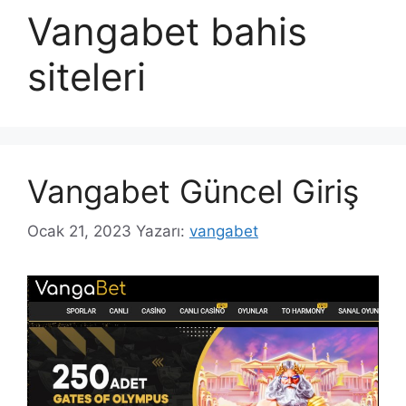
Vangabet bahis
siteleri
Vangabet Güncel Giriş
Ocak 21, 2023
Yazarı:
vangabet