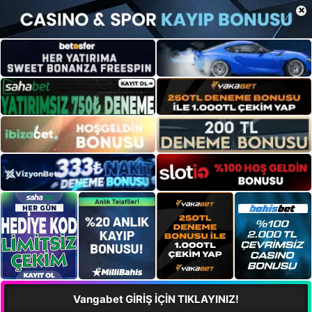
×
Vangabet GİRİŞ İÇİN TIKLAYINIZ!