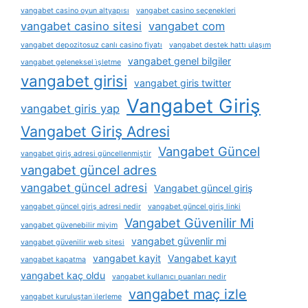
vangabet casino oyun altyapısı
vangabet casino seçenekleri
vangabet casino sitesi
vangabet com
vangabet depozitosuz canlı casino fiyatı
vangabet destek hattı ulaşım
vangabet genel bilgiler
vangabet geleneksel i̇şletme
vangabet girisi
vangabet giris twitter
Vangabet Giriş
vangabet giris yap
Vangabet Giriş Adresi
Vangabet Güncel
vangabet giriş adresi güncellenmiştir
vangabet güncel adres
vangabet güncel adresi
Vangabet güncel giriş
vangabet güncel giriş adresi nedir
vangabet güncel giriş linki
Vangabet Güvenilir Mi
vangabet güvenebilir miyim
vangabet güvenlir mi
vangabet güvenilir web sitesi
vangabet kayit
Vangabet kayıt
vangabet kapatma
vangabet kaç oldu
vangabet kullanıcı puanları nedir
vangabet maç izle
vangabet kuruluştan i̇lerleme