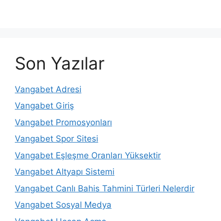
Son Yazılar
Vangabet Adresi
Vangabet Giriş
Vangabet Promosyonları
Vangabet Spor Sitesi
Vangabet Eşleşme Oranları Yüksektir
Vangabet Altyapı Sistemi
Vangabet Canlı Bahis Tahmini Türleri Nelerdir
Vangabet Sosyal Medya