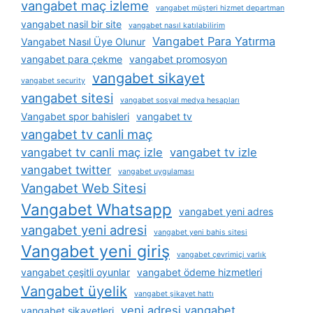
vangabet maç izleme
vangabet müşteri hizmet departman
vangabet nasil bir site
vangabet nasıl katılabilirim
Vangabet Para Yatırma
Vangabet Nasıl Üye Olunur
vangabet para çekme
vangabet promosyon
vangabet sikayet
vangabet security
vangabet sitesi
vangabet sosyal medya hesapları
Vangabet spor bahisleri
vangabet tv
vangabet tv canli maç
vangabet tv canli maç izle
vangabet tv izle
vangabet twitter
vangabet uygulaması
Vangabet Web Sitesi
Vangabet Whatsapp
vangabet yeni adres
vangabet yeni adresi
vangabet yeni bahis sitesi
Vangabet yeni giriş
vangabet çevrimiçi varlık
vangabet çeşitli oyunlar
vangabet ödeme hizmetleri
Vangabet üyelik
vangabet şikayet hattı
yeni adresi vangabet
vangabet şikayetleri