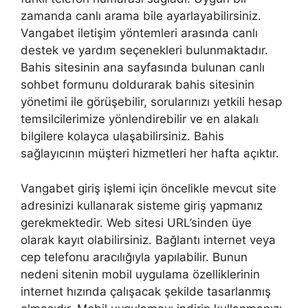
zamanda canlı arama bile ayarlayabilirsiniz.
Vangabet iletişim yöntemleri arasında canlı
destek ve yardım seçenekleri bulunmaktadır.
Bahis sitesinin ana sayfasında bulunan canlı
sohbet formunu doldurarak bahis sitesinin
yönetimi ile görüşebilir, sorularınızı yetkili hesap
temsilcilerimize yönlendirebilir ve en alakalı
bilgilere kolayca ulaşabilirsiniz. Bahis
sağlayıcının müşteri hizmetleri her hafta açıktır.
Vangabet giriş işlemi için öncelikle mevcut site
adresinizi kullanarak sisteme giriş yapmanız
gerekmektedir. Web sitesi URL’sinden üye
olarak kayıt olabilirsiniz. Bağlantı internet veya
cep telefonu aracılığıyla yapılabilir. Bunun
nedeni sitenin mobil uygulama özelliklerinin
internet hızında çalışacak şekilde tasarlanmış