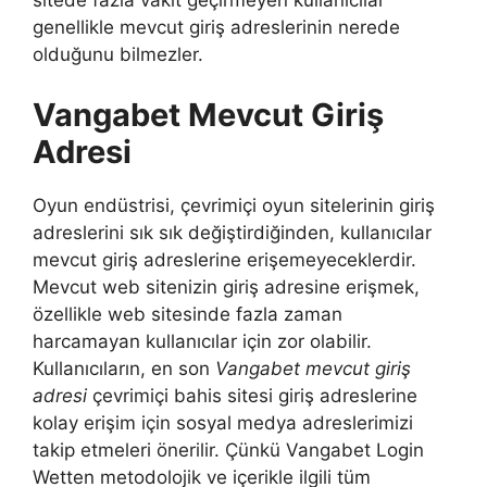
sitede fazla vakit geçirmeyen kullanıcılar
genellikle mevcut giriş adreslerinin nerede
olduğunu bilmezler.
Vangabet Mevcut Giriş
Adresi
Oyun endüstrisi, çevrimiçi oyun sitelerinin giriş
adreslerini sık sık değiştirdiğinden, kullanıcılar
mevcut giriş adreslerine erişemeyeceklerdir.
Mevcut web sitenizin giriş adresine erişmek,
özellikle web sitesinde fazla zaman
harcamayan kullanıcılar için zor olabilir.
Kullanıcıların, en son
Vangabet mevcut giriş
adresi
çevrimiçi bahis sitesi giriş adreslerine
kolay erişim için sosyal medya adreslerimizi
takip etmeleri önerilir. Çünkü Vangabet Login
Wetten metodolojik ve içerikle ilgili tüm