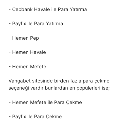
- Cepbank Havale ile Para Yatırma
- Payfix İle Para Yatırma
- Hemen Pep
- Hemen Havale
- Hemen Mefete
Vangabet sitesinde birden fazla para çekme
seçeneği vardır bunlardan en popülerleri ise;
- Hemen Mefete ile Para Çekme
- Payfix ile Para Çekme