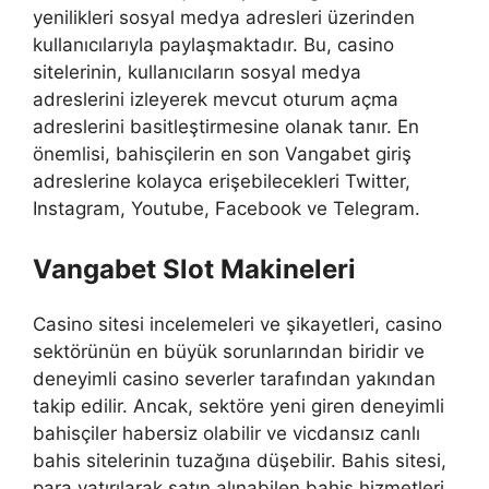
yenilikleri sosyal medya adresleri üzerinden
kullanıcılarıyla paylaşmaktadır. Bu, casino
sitelerinin, kullanıcıların sosyal medya
adreslerini izleyerek mevcut oturum açma
adreslerini basitleştirmesine olanak tanır. En
önemlisi, bahisçilerin en son Vangabet giriş
adreslerine kolayca erişebilecekleri Twitter,
Instagram, Youtube, Facebook ve Telegram.
Vangabet Slot Makineleri
Casino sitesi incelemeleri ve şikayetleri, casino
sektörünün en büyük sorunlarından biridir ve
deneyimli casino severler tarafından yakından
takip edilir. Ancak, sektöre yeni giren deneyimli
bahisçiler habersiz olabilir ve vicdansız canlı
bahis sitelerinin tuzağına düşebilir. Bahis sitesi,
para yatırılarak satın alınabilen bahis hizmetleri