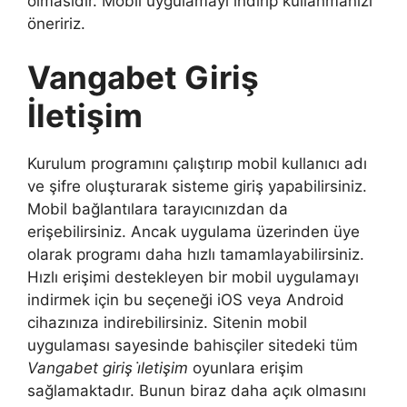
olmasıdır. Mobil uygulamayı indirip kullanmanızı
öneririz.
Vangabet Giriş
İletişim
Kurulum programını çalıştırıp mobil kullanıcı adı
ve şifre oluşturarak sisteme giriş yapabilirsiniz.
Mobil bağlantılara tarayıcınızdan da
erişebilirsiniz. Ancak uygulama üzerinden üye
olarak programı daha hızlı tamamlayabilirsiniz.
Hızlı erişimi destekleyen bir mobil uygulamayı
indirmek için bu seçeneği iOS veya Android
cihazınıza indirebilirsiniz. Sitenin mobil
uygulaması sayesinde bahisçiler sitedeki tüm
Vangabet giriş i̇letişim
oyunlara erişim
sağlamaktadır. Bunun biraz daha açık olmasını